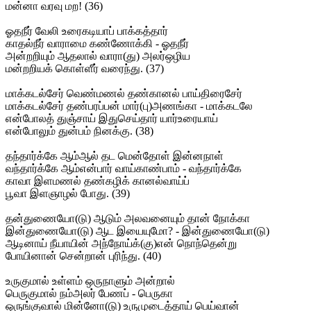
மன்னா வரவு மற! (36)
ஓதநீர் வேலி உரைகடியாப் பாக்கத்தார்
காதல்நீர் வாராமை கண்ணோக்கி - ஓதநீர்
அன்றறியும் ஆதலால் வாரா(து) அலர்ஒழிய
மன்றறியக் கொள்ளீர் வரைந்து. (37)
மாக்கடல்சேர் வெண்மணல் தண்கானல் பாய்திரைசேர்
மாக்கடல்சேர் தண்பரப்பன் மார்(பு)அணங்கா - மாக்கடலே
என்போலத் துஞ்சாய் இதுசெய்தார் யார்உரையாய்
என்போலும் துன்பம் நினக்கு. (38)
தந்தார்க்கே ஆம்ஆல் தட மென்தோள் இன்னநாள்
வந்தார்க்கே ஆம்என்பார் வாய்காண்பாம் - வந்தார்க்கே
காவா இளமணல் தண்கழிக் கானல்வாய்ப்
பூவா இளஞாழல் போது. (39)
தன்துணையோ(டு) ஆடும் அலவனையும் தான் நோக்கா
இன்துணையோ(டு) ஆட இயையுமோ? - இன்துணையோ(டு)
ஆடினாய் நீயாயின் அந்நோய்க்(கு)என் நொந்தென்று
போயினான் சென்றான் புரிந்து. (40)
உருகுமால் உள்ளம் ஒருநாளும் அன்றால்
பெருகுமால் நம்அலர் பேணப் - பெருகா
ஒருங்குவால் மின்னோ(டு) உருமுடைத்தாய் பெய்வான்