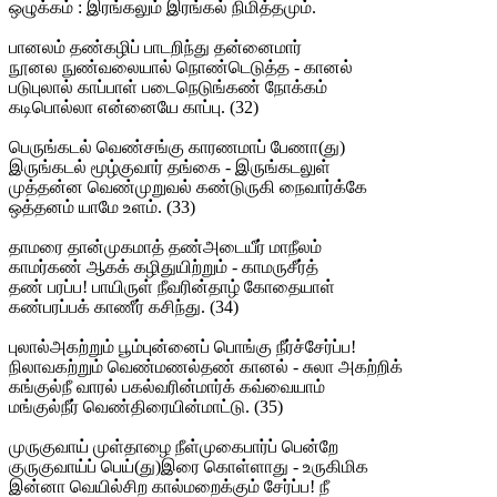
ஒழுக்கம் : இரங்கலும் இரங்கல் நிமித்தமும்.
பானலம் தண்கழிப் பாடறிந்து தன்னைமார்
நூனல நுண்வலையால் நொண்டெடுத்த - கானல்
படுபுலால் காப்பாள் படைநெடுங்கண் நோக்கம்
கடிபொல்லா என்னையே காப்பு. (32)
பெருங்கடல் வெண்சங்கு காரணமாப் பேணா(து)
இருங்கடல் மூழ்குவார் தங்கை - இருங்கடலுள்
முத்தன்ன வெண்முறுவல் கண்டுருகி நைவார்க்கே
ஒத்தனம் யாமே உளம். (33)
தாமரை தான்முகமாத் தண்அடையீர் மாநீலம்
காமர்கண் ஆகக் கழிதுயிற்றும் - காமருசீர்த்
தண் பரப்ப! பாயிருள் நீவரின்தாழ் கோதையாள்
கண்பரப்பக் காணீர் கசிந்து. (34)
புலால்அகற்றும் பூம்புன்னைப் பொங்கு நீர்ச்சேர்ப்ப!
நிலாவகற்றும் வெண்மணல்தண் கானல் - சுலா அகற்றிக்
கங்குல்நீ வாரல் பகல்வரின்மார்க் கவ்வையாம்
மங்குல்நீர் வெண்திரையின்மாட்டு. (35)
முருகுவாய் முள்தாழை நீள்முகைபார்ப் பென்றே
குருகுவாய்ப் பெய்(து)இரை கொள்ளாது - உருகிமிக
இன்னா வெயில்சிற கால்மறைக்கும் சேர்ப்ப! நீ