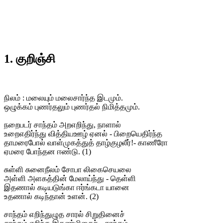
1. குறிஞ்சி
நிலம் : மலையும் மலைசார்ந்த இடமும்.
ஒழுக்கம் புணர்தலும் புணர்தல் நிமித்தமும்.
நறைபடர் சாந்தம் அறஎறிந்து, நாளால்
உறைஎதிர்ந்து வித்தியஊழ் ஏனல் - பிறையெதிர்ந்த
தாமரைபோல் வாள்முகத்துத் தாழ்குழலீர்!- காணீரோ
ஏமரை போந்தன ஈண்டு. (1)
சுள்ளி சுனைநீலம் சோபா லிகைசெயலை
அள்ளி அளகத்தின் மேலாய்ந்து - தெள்ளி
இதணால் கடியடுங்கா ஈர்ங்கடா யானை
உதணால் கடிந்தான் உளன். (2)
சாந்தம் எறிந்துழுத சாரல் சிறுதினைச்