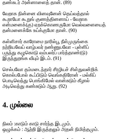
தண்சுடர் அன்னாளைத் தான். (89)
வேறாக நின்னை வினவுனேன் தெய்வத்தால்
கூறாயோ கூறுங் குணத்தினனாய் - வேறாக
என்மனைக்(கு) ஏறக்கொணருமோ வெல்வளையைத்
தன்மனைக்கே உய்க்குமோ தான். (90)
கள்ளிசார் காரோமை நாரில்பூ நீள்முருங்கை
நற்றியவேய் வாழ்பவர் நண்ணுபவோ - புள்ளிப்
பருந்து கழுகொடு வம்பலர்ப் பார்த்தாண்(டு)
இருந்துறங்க வீயும் இடம். (91)
செல்பவோ தம்மடைந்தார் சீரழியச் சிள்துவன்றிக்
கொல்பபோல் கூப்பிடும் வெங்கதிரோன் - மல்கிப்
பொடிவெந்து பொங்கிமேல் வான்சுடும் கீழால்
அடிவெந்து கண்சுடும் ஆறு. (92)
4. முல்லை
நிலம் :காடும் காடு சார்ந்த இடமும்.
ஒழுக்கம் : ஆற்றி இருத்தலும் அதன் நிமித்தமும்.