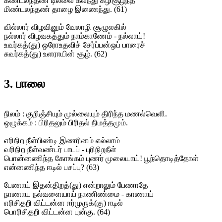
கண்டலந்தண் டில்லை கலந்து கழிசூழ்ந்த
மிண்டலந்தண் தாழை இணைந்து. (61)
வில்லார் விழவினும் வேலாழி சூழுலகில்
நல்லார் விழவகத்தும் நாம்காணேம் - நல்லாய்!
உவர்கத்(து) ஒரோஉதவிச் சேர்ப்பன்ஒப் பாரைச்
சுவர்கத்(து) உளராயின் சூழ். (62)
3. பாலை
நிலம் : குறிஞ்சியும் முல்லையும் திரிந்த மணல்வெளி.
ஒழுக்கம் : பிரிதலும் பிரிதல் நிமத்தமும்.
எரிநிற நீள்பிண்டி இணரினம் எல்லாம்
வரிநிற நீள்வண்டர் பாடப் - புரிநிறநீள்
பொன்னணிந்த கோங்கம் புணர் முலையாய்! பூந்தொடித்தோள்
என்னணிந்த ஈடில் பசப்பு? (63)
பேணாய் இதன்திறத்(து) என்றாலும் பேணாதே
நாணாய நல்வளையாய் நாணிண்மை - காணாய்
எரிசிதறி விட்டன்ன ஈர்முருக்(கு) ஈடில்
பொரிசிதறி விட்டன்ன புன்கு. (64)