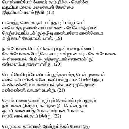
பொன்னாம்போர் வேலவர் தாம்புரிந்த - தென்னே
மருவியா மாலை மலைநாடன் கேண்மை
இருவியாம் ஏனல் இனி. (18)
பாலெத்த வெள்ளருவி பாய்ந்தாடிப் பல்பூப்பெய்
தாலொத்த ஐவனம் காப்பாள்கண் - வேலொத்(து)என்
நெஞ்சம்வாய்ப் புக்(கு)ஒழிவு காண்பானோ காண்கொடா
அஞ்சாயற் கேநோவல் யான். (19)
நாள்வேங்கை பொன்விளையும் நன்மலை நன்னாட!
கோள்வேங்கை போற்கொடியார் என்ஐயன்மார் - கோள்வேங்கை
அன்னையால் நீயும் அருந்தழையாம் ஏலாமைக்(கு)
என்னையோ நாளை எளிது. (20)
பொன்மெலியும் மேனியாள் பூஞ்சுணங்கு மென்முலைகள்
என்மெலிய வீங்கினவே பாவமென்று - என்மெலிவிற்(கு)
அண்கண்ணி வாடாமை யால்நல்ல என்(று)ஆற்றான்
உண்கண்ணி வாடாள் உடன்று. (21)
கொல்யானை வெண்மருப்பும் கொல்வல் புலியதளும்
நல்யானை நின்ஐயர் கூட்டுண்டு - செல்வர்தாம்
ஓரம்பி னான்எய்து போக்குவர்யான் போகாமல்
ஈரம்பி னால்எய்தாய் இன்று. (22)
பெருமலை தாம்நாடித் தேன்துய்த்துப் பேணா(து)