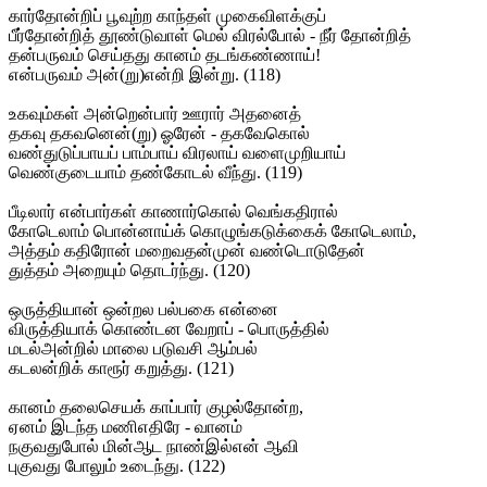
கார்தோன்றிப் பூவுற்ற காந்தள் முகைவிளக்குப்
பீர்தோன்றித் தூண்டுவாள் மெல் விரல்போல் - நீர் தோன்றித்
தன்பருவம் செய்தது கானம் தடங்கண்ணாய்!
என்பருவம் அன்(று)என்றி இன்று. (118)
உகவும்கள் அன்றென்பார் ஊரார் அதனைத்
தகவு தகவனென்(று) ஓரேன் - தகவேகொல்
வண்துடுப்பாயப் பாம்பாய் விரலாய் வளைமுறியாய்
வெண்குடையாம் தண்கோடல் வீந்து. (119)
பீடிலார் என்பார்கள் காணார்கொல் வெங்கதிரால்
கோடெலாம் பொன்னாய்க் கொழுங்கடுக்கைக் கோடெலாம்,
அத்தம் கதிரோன் மறைவதன்முன் வண்டொடுதேன்
துத்தம் அறையும் தொடர்ந்து. (120)
ஒருத்தியான் ஒன்றல பல்பகை என்னை
விருத்தியாக் கொண்டன வேறாப் - பொருத்தில்
மடல்அன்றில் மாலை படுவசி ஆம்பல்
கடலன்றிக் காரூர் கறுத்து. (121)
கானம் தலைசெயக் காப்பார் குழல்தோன்ற,
ஏனம் இடந்த மணிஎதிரே - வானம்
நகுவதுபோல் மின்ஆட நாண்இல்என் ஆவி
புகுவது போலும் உடைந்து. (122)