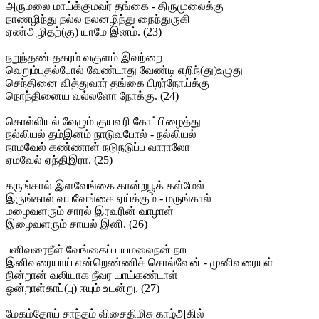
அருமலை மாய்க்குமவர் தங்கை - திருமுலைக்கு
நாணழிந்து நல்ல நலனழிந்து நைந்துருகி
ஏண்அழிதற்(கு) யாமே இனம். (23)
நறுந்தண் தகரம் வகுளம் இவற்றை
வெறும்புதல்போல் வேண்டாது வேண்டி எறிந்(து)உழுது
செந்தினை வித்துவார் தங்கை பிறர்நோய்க்கு
நொந்தினைய வல்லளோ நோக்கு. (24)
கொல்லியல் வேழும் குயவரி கோட்பிழைத்து
நல்லியல் தம்இனம் நாடுவபோல் - நல்லியல்
நாமவேல் கண்ணாள் நடுநடுப்ப வாராலோ
ஏமவேல் ஏந்திஇரா. (25)
கருங்கால் இளவேங்கை கான்றபூக் கள்மேல்
இருங்கால் வயவேங்கை ஏய்க்கும் - மருங்கால்
மழைவளரும் சாரல் இரவரின் வாழாள்
இழைவளரும் சாயல் இனி. (26)
பனிவரைநீள் வேங்கைப் பயமலைநன் நாட
இனிவரையாய் என்றெண்ணிச் சொல்வேன் - முனிவரையுள்
நின்றான் வலியாக நீவர யாய்கண்டாள்
ஒன்றாள்காப்(பு) ஈயும் உடன்று. (27)
மேகம்தோய் சாந்தம் விசைதிமிசு காழ்அகில்