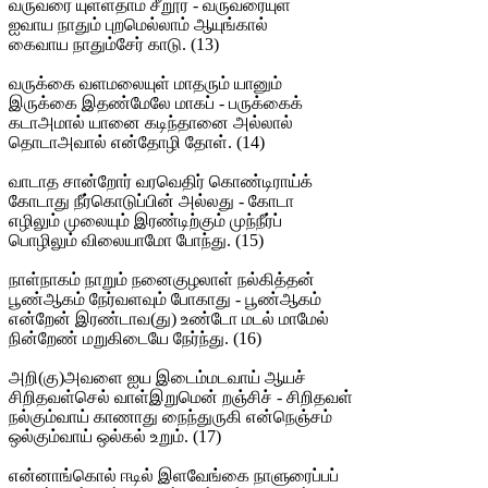
வருவரை யுள்ளதாம் சீறூர் - வருவரையுள்
ஐவாய நாதும் புறமெல்லாம் ஆயுங்கால்
கைவாய நாதும்சேர் காடு. (13)
வருக்கை வளமலையுள் மாதரும் யானும்
இருக்கை இதண்மேலே மாகப் - பருக்கைக்
கடாஅமால் யானை கடிந்தானை அல்லால்
தொடாஅவால் என்தோழி தோள். (14)
வாடாத சான்றோர் வரவெதிர் கொண்டிராய்க்
கோடாது நீர்கொடுப்பின் அல்லது - கோடா
எழிலும் முலையும் இரண்டிற்கும் முந்நீர்ப்
பொழிலும் விலையாமோ போந்து. (15)
நாள்நாகம் நாறும் நனைகுழலாள் நல்கித்தன்
பூண்ஆகம் நேர்வளவும் போகாது - பூண்ஆகம்
என்றேன் இரண்டாவ(து) உண்டோ மடல் மாமேல்
நின்றேண் மறுகிடையே நேர்ந்து. (16)
அறி(கு)அவளை ஐய இடைம்மடவாய் ஆயச்
சிறிதவள்செல் வாள்இறுமென் றஞ்சிச் - சிறிதவள்
நல்கும்வாய் காணாது நைந்துருகி என்நெஞ்சம்
ஒல்கும்வாய் ஒல்கல் உறும். (17)
என்னாங்கொல் ஈடில் இளவேங்கை நாளுரைப்பப்