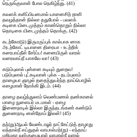
நெருங்குவான் போல நெகிழ்ந்து. (41)
கவளக் களிப்பியனமால் யானைசிற் றாளி
தவழத்தான் நில்லா ததுபோல் - பவளக்
கடிகை யிடைமுத்தம் காண்தொறும் நில்லா
தொடிகை யிடைமுத்தம் தொக்கு. (42)
கடற்கோ(டு) இருமருப்புக் கால்பாக னாக
அடற்கோட் டியானை திரையா - உடற்றிக்
கரைபாய்நீள் சேர்ப்ப! கனையிருள் வாரல்
வரைவாய்நீ யாகவே வா! (43)
கடும்புலால் புன்னை கடியும் துறைவ!
படும்புலால் புட்கடிவான் புக்க - தடம்புலாம்
தாழையா ஞாழல் ததைந்துயர்ந்த தாய்பொழில்
எழைமான் நோக்கி இடம். (44)
தாழை தவழ்ந்துலாம் வெண்மணல் தண்கானல்
மாழை நுளையர் மடமகள் - ஏழை
இணைநாடில் இல்லா இருந்தடங்கண் கண்டும்
துணைநாடி னன்தோம் இலன்! (45)
தந்(து)ஆயல் வேண்டாஓர் நாட்கேட்டுத் தாழாது
வந்தால்நீ எய்துதல் வாயால்மற்(று) - எந்தாய்
மறிமகர வார்குழையாள் வாழாள்நீ வாரல்