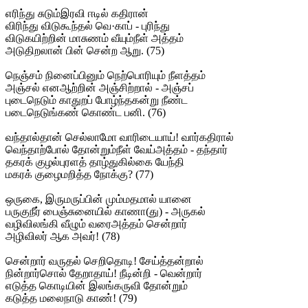
எரிந்து சுடும்இரவி ஈடில் கதிரான்
விரிந்து விடுகூந்தல் வெ·காப் - புரிந்து
விடுகயிற்றின் மாசுணம் வீயும்நீள் அத்தம்
அடுதிறலான் பின் சென்ற ஆறு. (75)
நெஞ்சம் நினைப்பினும் நெற்பொரியும் நீளத்தம்
அஞ்சல் எனஆற்றின் அஞ்சிற்றால் - அஞ்சப்
புடைநெடும் காதுறப் போழ்ந்தகன்று நீண்ட
படைநெடுங்கண் கொண்ட பனி. (76)
வந்தால்தான் செல்லாமோ வாரிடையாய்! வார்கதிரால்
வெந்தாற்போல் தோன்றும்நீள் வேய்அத்தம் - தந்தார்
தகரக் குழல்புரளத் தாழ்துகில்கை யேந்தி
மகரக் குழைமறித்த நோக்கு? (77)
ஒருகை, இருமருப்பின் மும்மதமால் யானை
பருகுநீர் பைஞ்சுனையில் காணா(து) - அருகல்
வழிவிலங்கி வீழும் வரைஅத்தம் சென்றார்
அழிவிலர் ஆக அவர்! (78)
சென்றார் வருதல் செறிதொடி! சேய்த்தன்றால்
நின்றார்சொல் தேறாதாய்! நீடின்றி - வென்றார்
எடுத்த கொடியின் இலங்கருவி தோன்றும்
கடுத்த மலைநாடு காண்! (79)