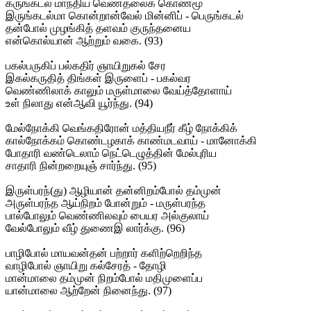
கருங்கடல் மாந்திய வெண்தலைக் கொண்மூ
இருங்கடல்மா கொன்றான்வேல் மின்னிப் - பெருங்கடல்
தன்போல் முழங்கித் தளவம் குருந்தனைய
என்கொல்யான் ஆற்றும் வகை. (93)
பகல்பருகிப் பல்கதிர் ஞாயிறுகல் சேர
இகல்கருதித் திங்கள் இருளைப் - பகல்வர
வெண்ணிலாக் காலும் மருள்மாலை வேய்த்தோளாய்
உள் நிலாது என்ஆவி யூர்ந்து. (94)
மேல்நோக்கி வெங்கதிரோன் மத்தியநீர் கீழ் நோக்கிக்
கால்நோக்கம் கொண்டழகாக் காண்மடவாய் - மானோக்கி
போதாரி வண்டெலாம் நெட்டெழுத்தின் மேல்புரிய
சாதாரி நின்றறையுஞ் சார்ந்து. (95)
இருள்பரந்(து) ஆழியான் தன்னிறம்போல் தம்முன்
அருள்பரந்த ஆய்நிறம் போன்றும் - மருள்பரந்த
பால்போலும் வெண்ணிலவும் பையர அல்குலாய்
வேல்போலும் வீழ் துணைஇ லார்க்கு. (96)
பாழிபோல் மாயவன்தன் பற்றார் களிற்றெறிந்த
வாழிபோல் ஞாயிறு கல்சேரத் - தோழி
மான்மாலை தம்முன் நிறம்போல் மதிமுளைப்ப
யான்மாலை ஆற்றேன் நினைந்து. (97)