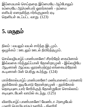
இம்மையால் செய்ததை இம்மையே ஆம்போலும்
உம்மையே ஆமென்பார் ஓரார்காண் - நம்மை
எளியர் எனநலிந்த ஈர்ங்குழலார் ஏடி
தெளியச் சுடப்பட்ட வாறு. (123)
5. மருதம்
நிலம் : வயலும் வயல் சார்ந்த இடமும்.
ஒழுக்கம் : ஊடலும் ஊடல் நிமிர்த்தமும்.
செவ்வழியாழ்ப் பாண்மகனே! சீரார்தேர் கையினால்
இவ்வகை ஈர்த்துய்ப்பான் தோன்றாமுன் - இவ்வழியே
ஆடினான் ஆய்வய லூரன்மற்(று) எங்கையர்தோள்
கூடினான் பின் பெரிது கூர்ந்து. (124)
மாக்கோல்யாழ்ப் பாண்மகனே! மண்யானைப் பாகனார்
தூக்கோல் துடியோடு தோன்றாமுன் - தூக்கோல்
தொடியுடையார் சேரிக்குத் தோன்றுமோ சொல்லாய்
கடியுடையேன் வாயில் கடந்து. (125)
விளரியாழ்ப் பாண்மகனே! வேண்டா அழையேல்
முளரி மொழியா(து) உளரிக் - கிளரிநீ