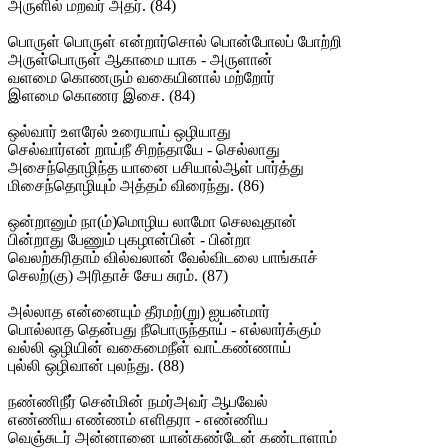
அருளில் மறவர் அதர். (84)
பொருள் பொருள் என்றார்சொல் பொன்போலப் போற்றி
அருள்பொருள் ஆகாமை யாக - அருளான்
வளமை கொணரும் வகையினால் மற்றோர்
இளமை கொணர இசை. (84)
ஒல்வார் உளரேல் உரையாய் ஒழியாது
செல்வார்என் றாய்நீ சிறந்தாயே - செல்லாது
அசைந்தொழிந்த யானை பசியால்ஆள் பார்த்து
மிசைந்தொழியும் அத்தம் விரைந்து. (86)
ஒன்றானும் நா(ம்)மொழிய லாமோ செலவுதான்
பின்றாது பேணும் புகழான்பின் - பின்றா
வெலற்கரிதாம் வில்வலான் வேல்விடலை பாங்காச்
செலற்(கு) அரிதாச் சேய சுரம். (87)
அல்லாத என்னையும் தீரமற்(று) ஐயன்மார்
பொல்லாத தென்பது நீபொருந்தாய் - எல்லார்க்கும்
வல்லி ஒழியின் வகைமைநீள் வாட்கண்ணாய்
புல்லி ஒழிவான் புலந்து. (88)
நண்ணிநீர் சென்மின் நமர்அவர் ஆபவேல்
எண்ணிய எண்ணம் எளிதரா - எண்ணிய
வெஞ்சுடர் அன்னானை யான்கண்டேன் கண்டாளாம்