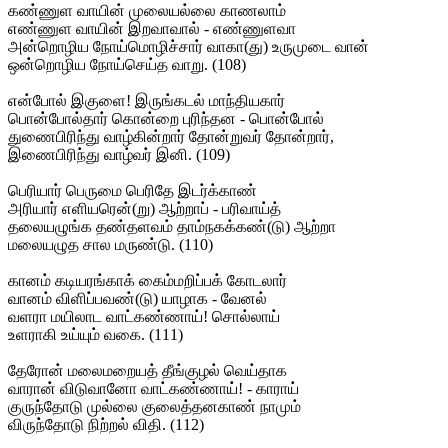
கண்ணுள வாயின் முலையல்லை காணலாம்
எண்ணுள வாயின் இறவாவால் - எண்ணுளவா
அன்றொழிய நோய்மொழிச்சார் வாகா(து) உருமுடை வான்
ஒன்றொழிய நோய்செய்த வாறு. (108)
என்போல் இகுளை! இருங்கடல் மாந்தியகார்
பொன்போல்தார் கொன்றை புரிந்தன - பொன்போல்
துணைபிரிந்து வாழ்கின்றார் தோன்றுவர் தோன்றார்,
இணைபிரிந்து வாழ்வர் இனி. (109)
பெரியார் பெருமை பெரிதே இடர்க்காண்
அரியார் எளியரென்(று) ஆற்றாப் - பரிவாய்த்
தலையழுங்க தண்தளவம் தாம்நகக்கண்(டு) ஆற்றா
மலையழுத சால மருண்டு. (110)
கானம் கடியரங்காக் கைம்மறிப்பக் கோடலார்
வானம் விளிப்பவண்(டு) யாழாக - வேனல்
வளரா மயிலாட வாட்கண்ணாய்! சொல்லாய்
உளராகி உய்யும் வகை. (111)
தேரோன் மலைமறையத் தீங்குழல் வெய்தாக
வாரான் விடுவானோ வாட்கண்ணாய்! - காராய்
குருந்தோடு முல்லை குலைத்தனகாண் நாமும்
விருந்தோடு நிற்றல் விதி. (112)