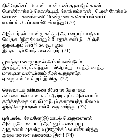
நின்நோக்கம் கொண்டமான் தண்குரவ நீழல்காண்
பொன்நோக்கம் கொண்டபூங் கோங்கம்காண் - பொன் நோக்கம்
கொண்ட சுணங்கணி மென்முலைக் கொம்பன்னாய்!
வண்டல் அயர்மணல்மேல் வந்து! (70)
அஞ்சுடர்நள் வாண்முகத்(து) ஆயிழையும் மாநிலா
வெஞ்சுடர்நீள் வேலானும் போதரக் கண்டு - அஞ்சி
ஒருசுடரும் இன்றி உலகுபா ழாக
இருசுடரும் போந்தனஎன் றார். (71)
முகந்தா மரைமுறுவல் ஆம்பல்கண் நீலம்
இகந்தார் விரல்காந்தள் என்றென்று - உகந்தியைந்த
மாழைமா வண்டிற்காம் நீழல் வருந்தாதே
ஏழைதான் செல்லும் இனிது. (72)
செவ்வாய்க் கரியகண் சீரினால் கேளாதும்
கவ்வையால் காணாதும் ஆற்றாதும் - அவ் வாயம்
தார்த்தத்தை வாய்மொழியும் தண்கயத்து நீலமும்
ஓர்த்தொழிந்தாள் என்பேதை ஊர்ந்து. (73)
புன்புறவே! சேவலோ(டு) ஊடல் பொருளன்றால்
அன்புறவே உடையார் ஆயினும் - வன்புற்று
அதுகாண் அகன்ற வழிநோக்கிப் பொன்போர்த்து
இதுகாண்என் வண்ணம் இனி! (74)