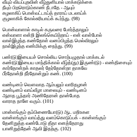
வீயும் வியப்புறவின் வீழ்துளியால் மாக்கடுக்கை
நீயும் பிறரொடும்காண் நீடாதே - ஆயும்
கழலாகிப் பொன்வட்டாய்த் தாராய் மடலாய்க்
குழலாகிக் கோல்சுரியாய்க் கூர்ந்து. (98)
பொன்வாளால் காடில் கருவரை போர்த்தாலும்
என்வாளா என்றி இலங்கெயிற்றாய் - என் வாள்போல்
வாள்இழந்த கண்தோள் வனம்பிழந்த மெல்விரலும்
நாள்இழந்த எண்மிக்கு நைந்து. (99)
பண்(டு)இயையச் சொல்லிய சொற்பழுதால் மாக்கடல்
கண்(டு)இயைய மாந்திக்கால் வீழ்த்(து) இருண்(டு) - எண்திசையும்
கார்தோன்றக் காதலர் தேர்தோன்றா தாகவே
பீர்தோன்றி நீர்தோன்றும் கண். (100)
வண்டினம் வௌவாத ஆம்பலும் வாரிதழான்
வண்டினம் வாய்வீழா மாலையும் - வண்டினம்
ஆராத பூந்தார் அணிதேரான் தான்போத
வாராத நாளே வரும். (101)
மான்எங்கும் தம்பிணையோ(டு) ஆட மறிஉகள
வான்எங்கும் வாய்த்து வளம்கொடுப்பக் - கான்எங்கும்
தேனிறுத்த வண்டோடு தீதா எனத்தேராது
யானிறுத்தேன் ஆவி இதற்கு. (102)