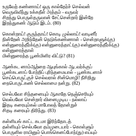
உருவேற் கண்ணாய்! ஒரு கால்தேர்ச் செல்வன்
வெருவிவீந்து உக்கநீள் அத்தம் - வருவர்
சிறந்து பொருள்தருவான் சேட்சென்றார் இன்றே
இறந்துகண் ஆடும் இடம். (80)
கொன்றாய்! குருந்தாய்! கொடி முல்லாய்! வாடினீர்
நின்றேன் அறிந்தேன் நெடுங்கண்ணாள் - சென்றாளுக்(கு)
என்னுரைத்தீர்க்(கு) என்னுரைத்தாட்(கு) என்னுரைத்தீர்க்(கு)
என்னுரைத்தாள்
மின்னுரைத்த பூண்மிளிர விட்டு? (81)
ஆண்கட னாம்ஆற்றை ஆயுங்கால் ஆடவர்க்குப்
பூண்கடனாப் போற்றிப் புரிந்தமையால் - பூண்கடனாச்
செய்பொருட்குச் செல்வரால் சின்மொழி! நீசிறிது
நைபொருட்கண் செல்லாமை நன்று. (82)
செல்பவோ சிந்தனையும் ஆகாதே நெஞ்செரியும்
வெல்பவோ சென்றார் வினைமுடிய - நல்லாய்
இதடி கரையும்கல் மாபோலத் தோன்றுச்
சிதடி கரையும் திரிந்து. (83)
கள்ளியங் காட்ட கடமா இரிந்தோடத்
தள்ளியும் செல்பவோ தம்முடையார் - கொள்ளும்
பொருளில ராயினும் பொங்கெனப்போந்(து) எய்யும்