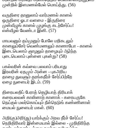
முன்றில் இளமணல்மேல் மொய்த்து. (56)
வருதிரை தானுலாம் வார்மணல் கானல்
ஒருதிரை ஓடா வளமை - இருதிரை
முன்வீழுங் கானல் முழங்கு கடற்சேர்ப்ப!
என்வீழல் வேண்டா இனி. (57)
மாயவனும் தம்முனும் போலே மறிகடலும்
கானலும்சேர் வெண்மணலும் காணாயோ - கானல்
இடையெலாம் ஞாழலும் தாழையும் ஆர்ந்த
புடையெலாம் புன்னை புகன்று? (58)
பகல்வரின் கவ்வை பலவாம் பரியாது
இரவரின் ஏதமும் அன்ன - புகஅரிய
தாழை துவளும் தரங்கநீர்ச் சேர்ப்பிற்றே
ஏழை நுளையர் இடம். (59)
திரையலறிப் பேராத் தெழியாத் திரியாக்
கரையலவன் காலினாற் கானாக் - கரையருகே
நெய்தல் மலர்கொய்யும் நீள்நெடுங் கண்ணினாள்
மையல் நுளையர் மகள். (60)
அறி(கு)அரி(து) யார்க்கும் அரவ நீர்ச் சேர்ப்ப!
நெறிதிரிவார் இன்மையால் இல்லை - முறிதிரிந்த