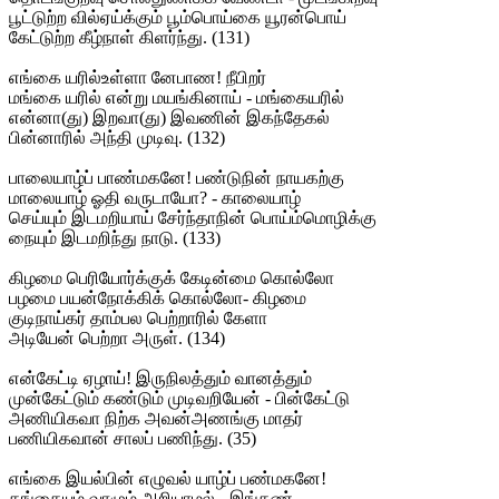
பூட்டுற்ற வில்ஏய்க்கும் பூம்பொய்கை யூரன்பொய்
கேட்டுற்ற கீழ்நாள் கிளர்ந்து. (131)
எங்கை யரில்உள்ளா னேபாண! நீபிறர்
மங்கை யரில் என்று மயங்கினாய் - மங்கையரில்
என்னா(து) இறவா(து) இவணின் இகந்தேகல்
பின்னாரில் அந்தி முடிவு. (132)
பாலையாழ்ப் பாண்மகனே! பண்டுநின் நாயகற்கு
மாலையாழ் ஓதி வருடாயோ? - காலையாழ்
செய்யும் இடமறியாய் சேர்ந்தாநின் பொய்ம்மொழிக்கு
நையும் இடமறிந்து நாடு. (133)
கிழமை பெரியோர்க்குக் கேடின்மை கொல்லோ
பழமை பயன்நோக்கிக் கொல்லோ- கிழமை
குடிநாய்கர் தாம்பல பெற்றாரில் கேளா
அடியேன் பெற்றா அருள். (134)
என்கேட்டி ஏழாய்! இருநிலத்தும் வானத்தும்
முன்கேட்டும் கண்டும் முடிவறியேன் - பின்கேட்டு
அணியிகவா நிற்க அவன்அணங்கு மாதர்
பணியிகவான் சாலப் பணிந்து. (35)
எங்கை இயல்பின் எழுவல் யாழ்ப் பண்மகனே!
தங்கையும் வாழும் அறியாமல் - இங்கண்