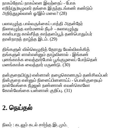
நாகம்தோய் நாகம்என இவற்றைப் - போக
எறிந்(து)உழுவார் தங்கை இருந்தடங்கண் கண்டும்
அறிந்துழல்வான் ஓ!இம் மலை? (28)
பலாஎழுந்த பால்வருக்கைப் பாத்தி அதன்நேர்
நிலாஎழுந்த வார்மணல் நீடிச் - சுலாஎழுந்து
கான்யாறு கால்சீத்த காந்தளம்பூந் தண்பொதும்பர்
தான்நாறத் தாழ்ந்த இடம். (29)
திங்களுள் வில்லெழுதித் தேராது வேல்விலக்கித்
தங்களுள் ளாள்என்னும் தாழ்வினால் - இங்கண்
புனங்காக்க வைத்தார்போல் பூங்குழலைப் போந்தென்
மனங்காக்க வைத்தார் மருண்டு. (30)
தன்குறையி(து) என்னான் தழைகொணரும் தண்சிலம்பன்
நின்குறை என்னும் நினைப்பினனாய்ப் - பொன்குறையும்
நாள்வேங்கை நீழலுள் நண்ணான் எவன்கொலோ
கோள்வேங்கை யன்னான் குறிப்பு. (31)
2. நெய்தல்
நிலம் : கடலும் கடல் சார்ந்த இடமும்.