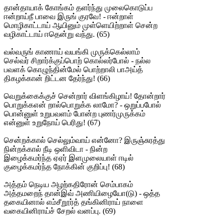
தான்தாயாக் கோங்கம் தளர்ந்து முலைகொடுப்ப
ஈன்றாய்நீ பாவை இருங் குரவே! - ஈன்றாள்
மொழிகாட்டாய் ஆயினும் முள்ளெயிற்றாள் சென்ற
வழிகாட்டாய் ஈதென்று வந்து. (65)
வல்வருங் காணாய் வயங்கி முருக்கெல்லாம்
செல்வர் சிறார்க்குப்பொற் கொல்லர்போல் - நல்ல
பவளக் கொழுந்தின்மேல் பொற்றாலி பாஅய்த்
திகழக்கான் றிட்டன தேர்ந்து! (66)
வெறுக்கைக்குச் சென்றார் விளங்கிழாய்! தோன்றார்
பொறுக்கஎன் றால்பொறுக்க லாமோ? - ஒறுப்பபோல்
பொன்னுள் உறுபவளம் போன்ற புணர்முருக்கம்
என்னுள் உறுநோய் பெரிது! (67)
சென்றக்கால் செல்லும்வாய் என்னோ? இருஞ்சுரத்து
நின்றக்கால் நீடி ஒளிவிடா - நின்ற
இழைக்கமர்ந்த ஏஏர் இளமுலையாள் ஈடில்
குழைக்கமர்ந்த நோக்கின் குறிப்பு! (68)
அத்தம் நெடிய அழற்கதிரோன் செம்பாகம்
அத்தமறைந் தான்இவ் அணியிழையோ(டு) - ஒத்த
தகையினால் எம்சீறூர்த் தங்கினிராய் நாளை
வகையினிராய்ச் சேறல் வனப்பு. (69)