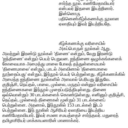
சார்ந்த நூல். கணிமேதாவியார்
என்பவர் இதனை இயற்றினார்.
இன்னொரு
பதினெண்கீழ்க்கணக்கு நூலான
ஏலாதியும் இவர் இயற்றியதே.
கீழ்க்கணக்கு வரிசையில்
அகப்பொருள் நூல்கள் ஆறு.
அவற்றுள் இரண்டு நூல்கள் 'திணை' என்றும், வேறு இரண்டு
'ஐந்திணை' என்றும் பெயர் பெறுவன. ஐந்திணை ஒழுக்கங்களைக்
கோவையாக அமைத்து மாலை போலத் தந்துள்ளமையால்
'திணைமாலை' என்றும், பாடல் அளவினால் 'திணைமாலை
நூற்றைம்பது' என்றும், இந்நூல் பெயர் பெற்றுள்ளது. கீழ்க்கணக்கில்
அமைந்த ஐந்திணை நூல்களில் அளவால் பெரியது இதுவே.
குறிஞ்சி, நெய்தல், பாலை, முல்லை, மருதம் என்னும் வரிசையில்
ஐந்திணைகளை இந்நூல் முறைப்படுத்தியுள்ளது. திணை
ஒவ்வொன்றும் 30 பாடல்களைக் கொண்டுள்ளது. எனினும் குறிஞ்சி,
நெய்தல், முல்லைத் திணைகள் மூன்றும் 31 பாடல்களைப்
பெற்றுள்ளன. அதனால், இந்நூலில் 153 பாடல்கள் இடம்
பெற்றுள்ளன. இந் நூலின் ஆசிரியர் ஏலாதியை இயற்றிய
கணிமேதாவியார். இவர் சமண சமயத்தைச் சார்ந்தவர். மதுரைத்
தமிழாசிரியர் மாக்காயனாரின் மாணாக்கர்.