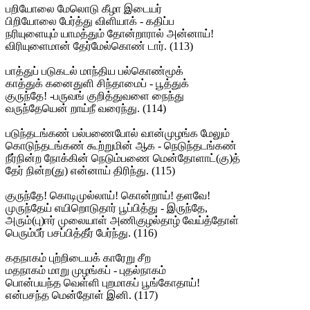
பறியோலை மேலொடு கீழா இடையர்
பிறியோலை பேர்த்து விளியாக் - கதிப்ப
நரியுளையும் யாமத்தும் தோன்றாரால் அன்னாய்!
விரியுளைமான் தேர்மேல்கொண் டார். (113)
பாத்துப் படுகடல் மாந்திய பல்கொண்மூக்
காத்துக் கனைதுளி சிந்தாமைப் - பூத்துக்
குருந்தே! -பருவங் குறித்துவளை நைந்து
வருந்தேயென் றாய்நீ வரைந்து. (114)
படுந்தடங்கண் பல்பணைபோல் வான்முழங்க மேலும்
கொடுந்தடங்கண் கூற்றுமின் ஆக - நெடுந்தடங்கண்
நீர்நின்ற நோக்கின் நெடும்பணை மென்தோளாட்(கு)த்
தேர் நின்ற(து) என்னாய் திரிந்து. (115)
குருந்தே! கொடிமுல்லாய்! கொன்றாய்! தளவே!
முருந்தேய் எயிறொடுதார் பூப்பித்து - இருந்தே,
அரும்(பு)ஈர் முலையாள் அணிகுழல்தாழ் வேய்த்தோள்
பெரும்பீர் பசப்பித்தீர் பேர்ந்து. (116)
கதநாகம் புற்றிடையக் காரேறு சீற
மதநாகம் மாறு முழங்கப் - புதல்நாகம்
பொன்பயந்த வெள்ளி புறமாகப் பூங்கோதாய்!
என்பசந்த மென்தோள் இனி. (117)