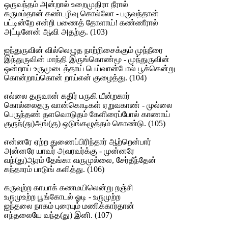
ஒருவந்தம் அன்றால் உறைமுதிரா நீரால்
கருமம்தான் கண்டழிவு கொல்லோ - பருவந்தான்
பட்டின்றே என்றி பணைத் தோளாய்! கண்ணீரால்
அட்டினேன் ஆவி அதற்கு. (103)
ஐந்துருவின் வில்லெழுத நாற்றிசைக்கும் முந்நீரை
இந்துருவின் மாந்தி இருங்கொண்மூ - முந்துருவின்
ஒன்றாய் உருமுடைத்தாய் பெய்வான்போல் பூக்கென்று
கொன்றாய்கொன் றாய்என் குழைத்து. (104)
எல்லை தருவான் கதிர் பருகி யீன்றகார்
கொல்லைதரு வான்கொடிகள் ஏறுவகாண் - முல்லை
பெருந்தண் தளவொடுதம் கேளிரைப்போல் காணாய்
குருந்(து)அங்(கு) ஒடுங்கழுத்தம் கொண்டு. (105)
என்னரே ஏற்ற துணைப்பிரிந்தார் ஆற்றென்பார்
அன்னரே யாவர் அவரவர்க்கு - முன்னரே
வந்(து)ஆரம் தேங்கா வருமுல்லை, சேர்தீந்தேன்
கந்தாரம் பாடுங் களித்து. (106)
கருவுற்ற காயாக் கணமயிலென்று றஞ்சி
உருமுஉற்ற பூங்கோடல் ஓடி - உருமுற்ற
ஐந்தலை நாகம் புரையும் மணிக்கார்தான்
எந்தலையே வந்த(து) இனி. (107)