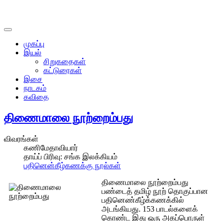
முகப்பு
இயல்
சிறுகதைகள்
கட்டுரைகள்
இசை
நாடகம்
கவிதை
திணைமாலை நூற்றைம்பது
விவரங்கள்
கணிமேதாவியார்
தாய்ப் பிரிவு:
சங்க இலக்கியம்
பதினென்கீழ்கணக்கு நூல்கள்
திணைமாலை நூற்றைம்பது
பண்டைத் தமிழ் நூற் தொகுப்பான
பதினெண்கீழ்க்கணக்கில்
அடங்கியது. 153 பாடல்களைக்
கொண்ட இது ஒரு அகப்பொருள்