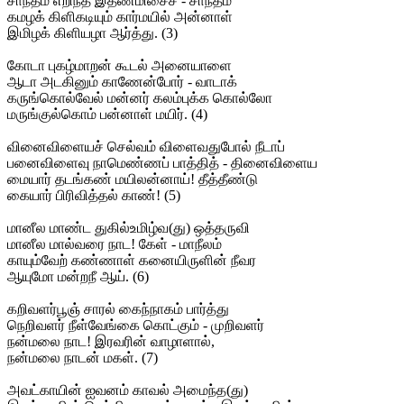
சாந்தம் எறிந்த இதண்மிசைச் - சாந்தம்
கமழக் கிளிகடியும் கார்மயில் அன்னாள்
இமிழக் கிளியழா ஆர்த்து. (3)
கோடா புகழ்மாறன் கூடல் அனையாளை
ஆடா அடகினும் காணேன்போர் - வாடாக்
கருங்கொல்வேல் மன்னர் கலம்புக்க கொல்லோ
மருங்குல்கொம் பன்னாள் மயிர். (4)
வினைவிளையச் செல்வம் விளைவதுபோல் நீடாப்
பனைவிளைவு நாமெண்ணப் பாத்தித் - தினைவிளைய
மையார் தடங்கண் மயிலன்னாய்! தீத்தீண்டு
கையார் பிரிவித்தல் காண்! (5)
மானீல மாண்ட துகில்உமிழ்வ(து) ஒத்தருவி
மானீல மால்வரை நாட! கேள் - மாநீலம்
காயும்வேற் கண்ணாள் கனையிருளின் நீவர
ஆயுமோ மன்றநீ ஆய். (6)
கறிவளர்பூஞ் சாரல் கைந்நாகம் பார்த்து
நெறிவளர் நீள்வேங்கை கொட்கும் - முறிவளர்
நன்மலை நாட! இரவரின் வாழாளால்,
நன்மலை நாடன் மகள். (7)
அவட்காயின் ஐவனம் காவல் அமைந்த(து)