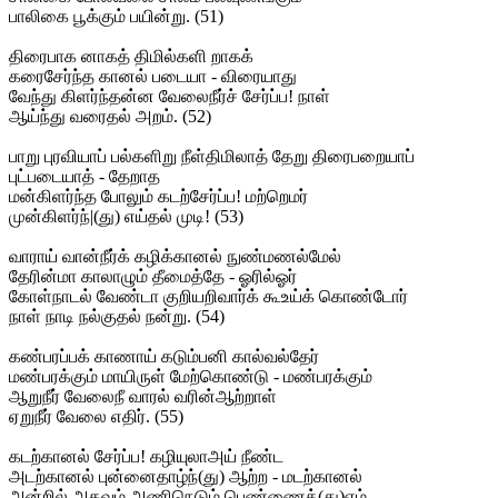
பாலிகை பூக்கும் பயின்று. (51)
திரைபாக னாகத் திமில்களி றாகக்
கரைசேர்ந்த கானல் படையா - விரையாது
வேந்து கிளர்ந்தன்ன வேலைநீர்ச் சேர்ப்ப! நாள்
ஆய்ந்து வரைதல் அறம். (52)
பாறு புரவியாப் பல்களிறு நீள்திமிலாத் தேறு திரைபறையாப்
புட்படையாத் - தேறாத
மன்கிளர்ந்த போலும் கடற்சேர்ப்ப! மற்றெமர்
முன்கிளர்ந்|(து) எய்தல் முடி! (53)
வாராய் வான்நீர்க் கழிக்கானல் நுண்மணல்மேல்
தேரின்மா காலாழும் தீமைத்தே - ஓரில்ஓர்
கோள்நாடல் வேண்டா குறியறிவார்க் கூஉய்க் கொண்டோர்
நாள் நாடி நல்குதல் நன்று. (54)
கண்பரப்பக் காணாய் கடும்பனி கால்வல்தேர்
மண்பரக்கும் மாயிருள் மேற்கொண்டு - மண்பரக்கும்
ஆறுநீர் வேலைநீ வாரல் வரின்ஆற்றாள்
ஏறுநீர் வேலை எதிர். (55)
கடற்கானல் சேர்ப்ப! கழியுலாஅய் நீண்ட
அடற்கானல் புன்னைதாழ்ந்(து) ஆற்ற - மடற்கானல்
அன்றில் அகவும் அணிநெடும் பெண்ணைத்(து)எம்