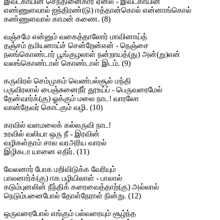
இவட்காயின் செந்தினைகார் ஏனல் - இவட்காயின்
எண்ணுளவால் ஐந்திரண்(டு) ஈத்தான்கொல் என்னாங்கொல்
கண்ணுளவால் காமன் கணை. (8)
வஞ்சமே என்னும் வகைத்தாலோர் மாவினாய்த்
தஞ்சம் தமியனாய்ச் சென்றேன்என் - நெஞ்சை
நலங்கொண்டார் பூங்குழலாள் நன்றாயத்(து) அன்(று)என்
வலங்கொண்டாள் கொண்டாள் இடம். (9)
கருவிரல் செம்முகம் வெண்பல்சூல் மந்தி
பருவிரலால் பைஞ்சுனைநீர் தூஉய்ப் - பெருவரைமேல்
தேன்வார்க்(கு) ஓக்கும் மலை நாட! வாரலோ
வான்தேவர் கொட்கும் வழி. (10)
கரவில் வளமலைக் கல்லருவி நாட!
உரவில் வலியா ஒரு நீ - இரவின்
வழிகள்தாம் சால வரஅரிய வாரல்
இழிகடா யானை எதிர். (11)
வேலனார் போக மறிவிடுக்க வேரியும்
பாலனார்க்(கு) ஈக பழியிலாள் - பாலால்
கடும்புனலின் நீந்திக் கரைவைத்தாற்(கு) அல்லால்
நெடும்பனைபோல் தோள்நேராள் நின்று. (12)
ஒருவரைபோல் எங்கும் பல்வரையும் சூழ்ந்த