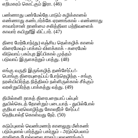
எறிமகரம் கொட்கும் இரா. (46)
பண்ணாது பண்மேல்தே பாடும் கழிக்கானல்
எண்ணாது கண்டார்க்கே ஏரணங்கால் - எண்ணாது
சாவார்சான் றாண்மை சலித்திலா மற்றிவளைக்
காவார் கயிறுரீஇ விட்டார். (47)
திரை மேற்போந்(து) எஞ்சிய தெள்கழிக் கானல்
விரைமேவும் பாக்கம் விளக்காக் - கரைமேல்
விடுவாய் பசும்புற இப்பிகால் முத்தம்
படுவாய் இருளகற்றும் பாத்து. (48)
எங்கு வருதி இருங்கழித் தண்சேர்ப்ப!-
பொங்கு திரையுதைப்பப் போந்தெழிந்த - சங்கு
நரன்யியிர்த்த நித்திலம் நள்ளிருள்கால் சீக்கும்
வரன்றுயிர்த்த பாக்கத்து வந்து. (49)
திமில்களி றாகத் திரைபறையாப் பல்புள்
துயில்கெடத் தோன்றும் படையாத் - துயில்போல்
குறியா வரவொழிந்து கோலநீர்ச் சேர்ப்ப!
நெறியால்நீ கொள்வது நேர். (50)
கடும்புலால் வெண்மணற் கானலுறு மீன்கண்
படும்புலால் பார்த்தும் பகர்தும் - அடும்பெலாம்
சாலிகை போல்வலை சாலம் பலவுணங்கும்