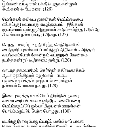
பூங்கண் வயலூரன் புத்தில் புகுவதன்முன்
ஆங்கண் அறிய உரை. (126)
மென்கண் கலிவய லூரன்தன் மெய்ம்மையை
எங்கட்(கு) உரையாது எழுந்துபோய் - இங்கண்
குலம்காரம் என்(று(அணுகான் கூடும்கூர்த்(து) அன்றே
அலங்கார நல்லார்க்(கு) அறை. (127)
செந்தா மரைப்பூ உற நிமிர்ந்த செந்நெல்லின்
பைந்தார்ப் புனல்வாய்ப்பாய்ந்(து) ஆடுவாள் - அந்தார்
வயந்தகம்போல் தோன்றும் வயலூரன் கேண்மை
நயந்தகன்(று) ஆற்றாமை நன்று. (128)
வாடாத தாமரைமேல் செந்நெற் கதிர்வணக்கம்
ஆடா அரங்கினுள் ஆடுவாள் - ஈடாய
புல்லகம் ஏய்க்கும் புகழ்வயல் ஊரன்தன்
நல்லகம் சேராமை நன்று. (129)
இசையுரைக்கும் என்செய் திரம்நின் றவரை
வசையுரைப்பச் சால வழத்தீர் - பசைபொறை
மெய்ம்மருட்(டு) ஒல்லா மிகுபுனல் ஊரன்தன்
பொய்ம்மருட்டுப் பெற்ற பொழுது. (130)
மடங்(கு)இறவு போலும்யாழ்ப் பண்பிலாப் பாண!
தொடங்குறவு சொல்துணிக்க வேண்டா - முடங்கிறவு