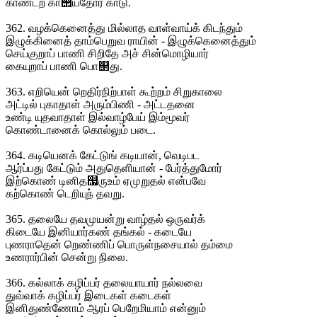
காண்டற் கா஢யதோர் காடு.
362. வழக்கெனைத்து மில்லாத வாள்வாய்க் கிடந்தும்
இழுக்கினைத் தாம்பெறுவ ராயின் - இழுக்கெனைத்தும்
செய்குறாப் பாணி சிறிதே அச் சின்மொழியார்
கையுறாப் பாணி பொ஢து.
363. எறியென் றெதிர்நிற்பாள் கூற்றம் சிறுகாலை
அட்டில் புகாதாள் அரும்பிணி - அட்டதனை
உண்டி யுதவாதாள் இல்வாழ்பேய் இம்மூவர்
கொண்டானைக் கொல்லும் படை.
364. கடியெனக் கேட்டுங் கடியான், வெடிபட
ஆர்ப்பது கேட்டும் அதுதெளியான் - பேர்த்துமோர்
இற்கொண் டினித஧ருஉம் ஏமுறுதல் என்பவே
கற்கொண் டெறியுந் தவறு.
365. தலையே தவமுயன்று வாழ்தல் ஒருவர்க்
கிடையே இனியார்கண் தங்கல் - கடையே
புணராதென் றெண்ணிப் பொருள்நசையால் தம்மை
உணரார்பின் சென்று நிலை.
366. கல்லாக் கழிப்பர் தலையாயார் நல்லவை
துவ்வாக் கழிப்பர் இடைகள் கடைகள்
இனிதுண்ணோம் ஆரப் பெறேமியாம் என்னும்