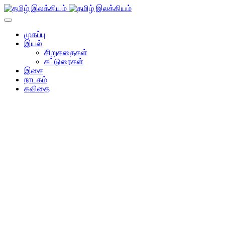
முகப்பு
இயல்
சிறுகதைகள்
கட்டுரைகள்
இசை
நாடகம்
கவிதை