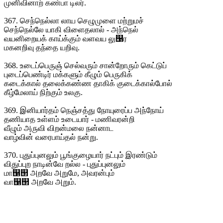
முனிவினாற் கண்பா டிலர்.
367. செந்நெல்லா லாய செழுமுளை மற்றுமச்
செந்நெல்லே யாகி விளைதலால் - அந்நெல்
வயனிறையக் காய்க்கும் வளவய லு஡ர
மகனறிவு தந்தை யறிவு.
368. உடைப்பெருஞ் செல்வரும் சான்றோரும் கெட்டுப்
புடைப்பெண்டிர் மக்களும் கீழும் பெருகிக்
கடைக்கால் தலைக்கண்ண தாகிக் குடைக்கால்போல்
கீழ்மேலாய் நிற்கும் உலகு.
369. இனியார்தம் நெஞ்சத்து நோயுரைப்ப அந்நோய்
தணியாத உள்ளம் உடையார் - மணிவரன்றி
வீழும் அருவி விறன்மலை நன்னாட
வாழ்வின் வரைபாய்தல் நன்று.
370. புதுப்புனலும் பூங்குழையார் நட்பும் இரண்டும்
விதுப்புற நாடின்வே றல்ல - புதுப்புனலும்
மா஡஢ அறவே அறுமே, அவரன்பும்
வா஡஢ அறவே அறும்.