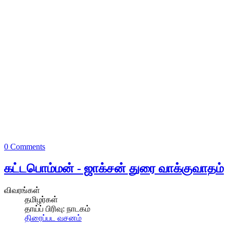
0 Comments
கட்டபொம்மன் - ஜாக்சன் துரை வாக்குவாதம்
விவரங்கள்
தமிழர்கள்
தாய்ப் பிரிவு:
நாடகம்
திரைப்பட வசனம்