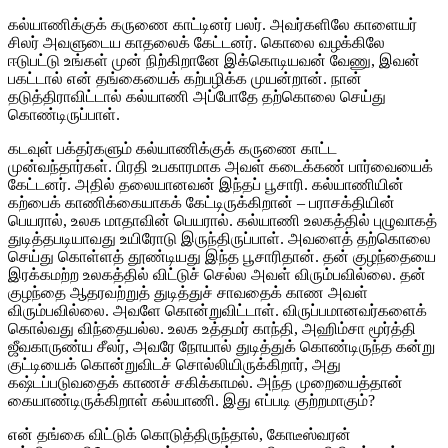
கல்யாணிக்குக் கருணை காட்டினர் பலர். அவர்களிலே காளையர்
சிலர் அவளுடைய காதலைக் கேட்டனர். கொலை வழக்கிலே
ஈடுபட்டு உங்கள் முன் நிற்கிறானே இக்கொடியவன் வேணு, இவன்
பகட்டால் என் தங்கையைக் கற்பழிக்க முயன்றான். நான்
தடுத்திராவிட்டால் கல்யாணி அப்போதே தற்கொலை செய்து
கொண்டிருப்பாள்.
கடவுள் பக்தர்களும் கல்யாணிக்குக் கருணை காட்ட
முன்வந்தார்கள். பிரதி உபகாரமாக அவள் கடைக்கண் பார்வையைக்
கேட்டனர். அதில் தலையானவன் இந்தப் பூசாரி. கல்யாணியின்
கற்பைக் காணிக்கையாகக் கேட்டிருக்கிறான் – பராசக்தியின்
பெயரால், உலக மாதாவின் பெயரால். கல்யாணி உலகத்தில் புழுவாகத்
துடித்தபடியாவது உயிரோடு இருந்திருப்பாள். அவளைத் தற்கொலை
செய்து கொள்ளத் தூண்டியது இந்த பூசாரிதான். தன் குழந்தையை
இரக்கமற்ற உலகத்தில் விட்டுச் செல்ல அவள் விரும்பவில்லை. தன்
குழந்தை ஆதரவற்றுத் துடித்துச் சாவதைக் காண அவள்
விரும்பவில்லை. அவளே கொன்றுவிட்டாள். விருப்பமானவர்களைக்
கொல்வது விந்தையல்ல. உலக உத்தமர் காந்தி, அஹிம்சா மூர்த்தி
ஜீவகாருண்ய சீலர், அவரே நோயால் துடித்துக் கொண்டிருந்த கன்று
குட்டியைக் கொன்றுவிடச் சொல்லியிருக்கிறார், அது
கஷ்டப்படுவதைக் காணச் சகிக்காமல். அந்த முறையைத்தான்
கையாண்டிருக்கிறாள் கல்யாணி. இது எப்படி குற்றமாகும்?
என் தங்கை விட்டுக் கொடுத்திருந்தால், கோடீஸ்வரன்