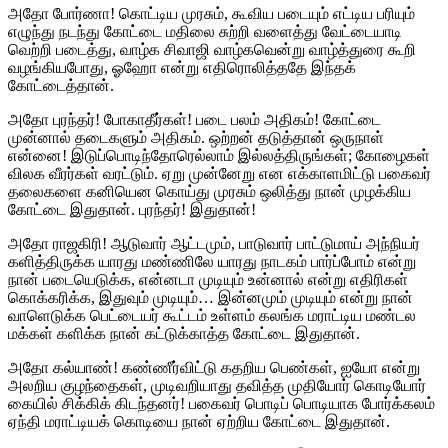
அதோ போர்ணா! கொட்டிய முரசும், கூவிய படையும் எட்டிய பரியும்
எழுந்து நடந்து கோட்டை மதிலை சுற்றி வளைத்து வேட்டையாடி
வெற்றி படைத்து, வாழ்க சிவாஜி வாழ்கவென்று வாழ்த்துரை கூறி
வழங்கியபோது, ஓஹோ என்று எதிரொலித்ததே இந்தக்
கோட்டைத்தான்.
அதோ புரந்தர்! போகாதீர்கள்! படை பலம் அதிகம்! கோட்டை
முன்னால் தடைகளும் அதிகம். ஒற்றன் தடுத்தான் ஒருநாள்
என்னை! இடுப்பொடிந்தோரெல்லாம் இல்லத்திருங்கள்; கோழைகள்
விலக வீரர்கள் வரட்டும். ஏறு முன்னேறு என எக்காளமிட்டு பகைவர்
தலைகளை கனியென கொய்து முரசும் ஒலித்து நான் முழக்கிய
கோட்டை இதுதான். புரந்தர்! இதுதான்!
அதோ ராஜகிரி! ஆடுவார் ஆட்டமும், பாடுவார் பாட்டுமாய் அந்நியர்
களித்திருக்க யாரது மண்ணிலே யாரது நாடகம் பார்ப்போம் என்று
நான் படையெடுக்க, என்னடா முடியும் உன்னால் என்று எதிரிகள்
கொக்கரிக்க, இதுவும் முடியும்… இன்னமும் முடியும் என்று நான்
வாளெடுக்க பெட்டையர் கூட்டம் உள்ளம் கலங்க மராட்டிய மண்டல
மக்கள் களிக்க நான் கட்டுக்காத்த கோட்டை இதுதான்.
அதோ கல்யாண்! கண்ணீர்விட்டு கதறிய பெண்கள், ஐயோ என்று
அலறிய குழந்தைகள், முடிவறியாது தவித்த முதியோர் கொடியோர்
கையில் சிக்கிக் கிடந்தனர்! பகைவர் பொடிப் பொடியாக போர்க்கலம்
ஏந்தி மராட்டியக் கொடியை நான் ஏற்றிய கோட்டை இதுதான்.