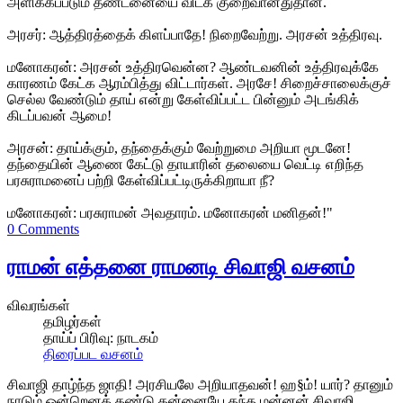
அளிக்கப்படும் தண்டனையை விடக் குறைவானதுதான்.
அரசர்: ஆத்திரத்தைக் கிளப்பாதே! நிறைவேற்று. அரசன் உத்திரவு.
மனோகரன்: அரசன் உத்திரவென்ன? ஆண்டவனின் உத்திரவுக்கே
காரணம் கேட்க ஆரம்பித்து விட்டார்கள். அரசே! சிறைச்சாலைக்குச்
செல்ல வேண்டும் தாய் என்று கேள்விப்பட்ட பின்னும் அடங்கிக்
கிடப்பவன் ஆமை!
அரசன்: தாய்க்கும், தந்தைக்கும் வேற்றுமை அறியா மூடனே!
தந்தையின் ஆணை கேட்டு தாயாரின் தலையை வெட்டி எறிந்த
பரசுராமனைப் பற்றி கேள்விப்பட்டிருக்கிறாயா நீ?
மனோகரன்: பரசுராமன் அவதாரம். மனோகரன் மனிதன்!"
0 Comments
ராமன் எத்தனை ராமனடி சிவாஜி வசனம்
விவரங்கள்
தமிழர்கள்
தாய்ப் பிரிவு:
நாடகம்
திரைப்பட வசனம்
சிவாஜி தாழ்ந்த ஜாதி! அரசியலே அறியாதவன்! ஹ§ம்! யார்? தானும்
நாடும் ஒன்றெனக் கண்டு தன்னையே தந்த மன்னன் சிவாஜி