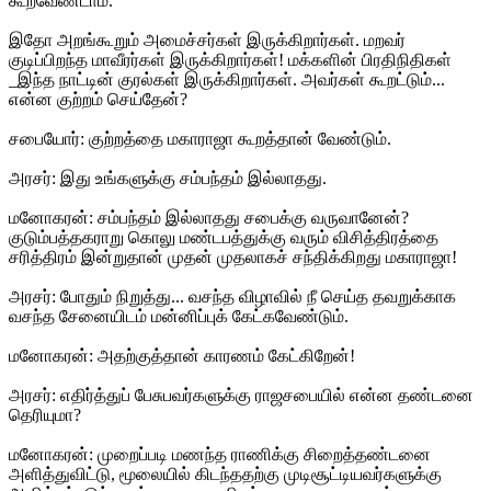
கூறவேண்டாம்.
இதோ அறங்கூறும் அமைச்சர்கள் இருக்கிறார்கள். மறவர்
குடிப்பிறந்த மாவீரர்கள் இருக்கிறார்கள்! மக்களின் பிரதிநிதிகள்
_இந்த நாட்டின் குரல்கள் இருக்கிறார்கள். அவர்கள் கூறட்டும்...
என்ன குற்றம் செய்தேன்?
சபையோர்: குற்றத்தை மகாராஜா கூறத்தான் வேண்டும்.
அரசர்: இது உங்களுக்கு சம்பந்தம் இல்லாதது.
மனோகரன்: சம்பந்தம் இல்லாதது சபைக்கு வருவானேன்?
குடும்பத்தகராறு கொலு மண்டபத்துக்கு வரும் விசித்திரத்தை
சரித்திரம் இன்றுதான் முதன் முதலாகச் சந்திக்கிறது மகாராஜா!
அரசர்: போதும் நிறுத்து... வசந்த விழாவில் நீ செய்த தவறுக்காக
வசந்த சேனையிடம் மன்னிப்புக் கேட்கவேண்டும்.
மனோகரன்: அதற்குத்தான் காரணம் கேட்கிறேன்!
அரசர்: எதிர்த்துப் பேசுபவர்களுக்கு ராஜசபையில் என்ன தண்டனை
தெரியுமா?
மனோகரன்: முறைப்படி மணந்த ராணிக்கு சிறைத்தண்டனை
அளித்துவிட்டு, மூலையில் கிடந்ததற்கு முடிசூட்டியவர்களுக்கு