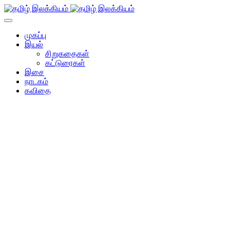
முகப்பு
இயல்
சிறுகதைகள்
கட்டுரைகள்
இசை
நாடகம்
கவிதை