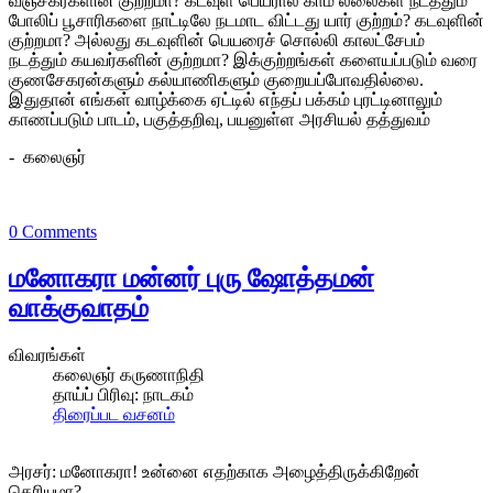
வஞ்சகர்களின் குற்றமா? கடவுள் பெயரால் காம லீலைகள் நடத்தும்
போலிப் பூசாரிகளை நாட்டிலே நடமாட விட்டது யார் குற்றம்? கடவுளின்
குற்றமா? அல்லது கடவுளின் பெயரைச் சொல்லி காலட்சேபம்
நடத்தும் கயவர்களின் குற்றமா? இக்குற்றங்கள் களையப்படும் வரை
குணசேகரன்களும் கல்யாணிகளும் குறையப்போவதில்லை.
இதுதான் எங்கள் வாழ்க்கை ஏட்டில் எந்தப் பக்கம் புரட்டினாலும்
காணப்படும் பாடம், பகுத்தறிவு, பயனுள்ள அரசியல் தத்துவம்
- கலைஞர்
0 Comments
மனோகரா மன்னர் புரு ஷோத்தமன்
வாக்குவாதம்
விவரங்கள்
கலைஞர் கருணாநிதி
தாய்ப் பிரிவு:
நாடகம்
திரைப்பட வசனம்
அரசர்: மனோகரா! உன்னை எதற்காக அழைத்திருக்கிறேன்
தெரியுமா?