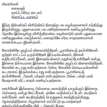
விவரங்கள்
கலைஞர்
தாய்ப் பிரிவு:
நாடகம்
திரைப்பட வசனம்
இந்த நீதிமன்றம் விசித்திரம் நிறைந்த பல வழக்குகளைச் சந்தித்து
இருக்கிறது. புதுமையான பல மனிதர்களைக் கண்டிருக்கிறது.
ஆகவே இவ்வழக்கு விசித்திரமல்ல, வழக்காடும் நான் புதுமையான
மனிதனுமல்ல. வாழ்க்கைப் பாதையிலே சர்வ சாதாரணமாகக்
காணக்கூடிய ஜீவன்தான்.
கோவிலிலே குழப்பம் விளைவித்தேன். பூசாரியைத் தாக்கினேன்.
குற்றம் சாட்டப்பட்டிருக்கிறேன் இப்படியெல்லாம். நீங்கள்
எதிர்பார்ப்பீர்கள், நான் இதையெல்லாம் மறுக்கப்போகிறேன் என்று.
இல்லை நிச்சயமாக இல்லை. கோவிலிலே குழப்பம் விளைவித்தேன்.
கோவில் கூடாது என்பதற்காக அல்ல. கோவில் கொடியவர்களின்
கூடாரமாய் இருக்கக்கூடாது என்பதற்காக. பூசாரியைத்
தாக்கினேன். அவன் பக்தன் என்பதற்காக அல்ல. பக்தி பகல்
வேஷமாகி விட்டதைக் கண்டிப்பதற்காக.
உனக்கேன் இவ்வளவு அக்கறை, உலகத்தில் யாருக்கும் இல்லாத
அக்கறை, என்று கேட்பீர்கள். நானே பாதிக்கப்பட்டேன். சுயநிலம்
என்பீர்கள். என் சுயநிலத்தில் பொதுநலம் கலந்திருக்கிறது.
ஆகாரத்திற்காக அழுக்கைச் சாப்பிட்டு தடாகத்தைச்
சுத்தப்படுத்துகிறதே மீன் – அதைப் போல.