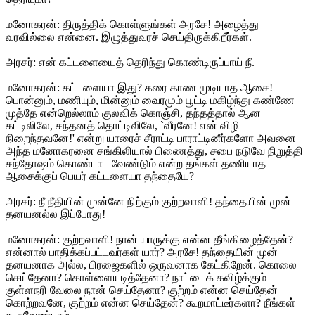
மனோகரன்: திருத்திக் கொள்ளுங்கள் அரசே! அழைத்து
வரவில்லை என்னை. இழுத்துவரச் செய்திருக்கிறீர்கள்.
அரசர்: என் கட்டளையைத் தெரிந்து கொண்டிருப்பாய் நீ.
மனோகரன்: கட்டளையா இது? கரை காண முடியாத ஆசை!
பொன்னும், மணியும், மின்னும் வைரமும் பூட்டி மகிழ்ந்து கண்ணே
முத்தே என்றெல்லாம் குலவிக் கொஞ்சி, தந்தத்தால் ஆன
கட்டிலிலே, சந்தனத் தொட்டிலிலே, `வீரனே! என் விழி
நிறைந்தவனே!' என்று யாரைச் சீராட்டி பாராட்டினீர்களோ அவனை
அந்த மனோகரனை சங்கிலியால் பிணைத்து, சபை நடுவே நிறுத்தி
சந்தோஷம் கொண்டாட வேண்டும் என்ற தங்கள் தணியாத
ஆசைக்குப் பெயர் கட்டளையா தந்தையே?
அரசர்: நீ நீதியின் முன்னே நிற்கும் குற்றவாளி! தந்தையின் முன்
தனயனல்ல இப்போது!
மனோகரன்: குற்றவாளி! நான் யாருக்கு என்ன தீங்கிழைத்தேன்?
என்னால் பாதிக்கப்பட்டவர்கள் யார்? அரசே! தந்தையின் முன்
தனயனாக அல்ல, பிரஜைகளில் ஒருவனாக கேட்கிறேன். கொலை
செய்தேனா? கொள்ளையடித்தேனா? நாட்டைக் கவிழ்க்கும்
குள்ளநரி வேலை நான் செய்தேனா? குற்றம் என்ன செய்தேன்
கொற்றவனே, குற்றம் என்ன செய்தேன்? கூறமாட்டீர்களா? நீங்கள்