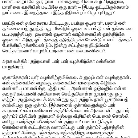
பள்ளியறையிலே ஒரு நாள் – மானத்தை விலை கூறியிருந்தால்,
மாளிகை வாசியின் மடியிலே ஒரு நாள் – இப்படி ஓட்டியிருக்கலாம்
நாட்களை. இதைத்தானா இந்த நீதிமன்றம் விரும்புகிறது?
பகட்டு என் தங்கையை மிரட்டியது. பயந்து ஓடினாள். பணம் என்
தங்கையைத் துரத்தியது. மீண்டும் ஓடினாள். பக்தி என் தங்கையை
பயமுறுத்தியது. ஓடினாள் ஓடினாள் வாழ்க்கையின் ஓரத்திற்கே
ஓடினாள். அந்த ஓட்டத்தைத் தடுத்திருக்கவேண்டும். வாட்டத்தைப்
போக்கியிருக்கவேண்டும். இன்று சட்டத்தை நீட்டுவோர்.
செய்தார்களா? வாழவிட்டார்களா என் கல்யாணியை?
அரசு வக்கீல்: குற்றவாளி யார் யார் வழக்கிற்கோ வக்கீலாக
மாறுகிறார்.
குணசேகரன்: யார் வழக்கிற்குமில்லை. அதுவும் என் வழக்குதான்.
என் தங்கையின் வழக்கு. தங்கையின் மானத்தை அழிக்க
எண்ணிய மாபாவிக்கு புத்தி புகட்ட அண்ணன் ஓடுவதில் என்ன
தவறு? கல்யாணி தற்கொலை செய்துகொள்ள முயன்றது ஒரு
குற்றம். குழந்தையைக் கொன்றது ஒரு குற்றம். நான் பூசாரியைத்
தாக்கியது ஒரு குற்றம். இத்தனைக் குற்றங்களுக்கும் யார்
காரணம்? கல்யாணியைக் கஞ்சிக்கில்லாமல் அலையவிட்டது யார்
குற்றம்? விதியின் குற்றமா? அல்லது விதியின் பெயரைச் சொல்லி
வயிறு வளர்க்கும் வீணர்களின் குற்றமா? பணம் பறிக்கும்
கொள்ளைக் கூட்டத்தை வளரவிட்டது யார் குற்றம்? பஞ்சத்தின்
குற்றமா? அல்லது பஞ்சத்தை மஞ்சத்திற்கு வரவழைக்கும்