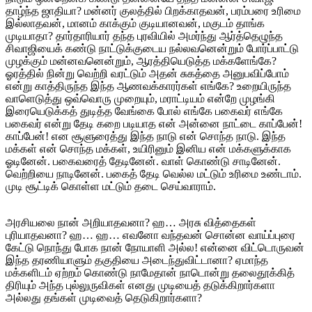
தாழ்ந்த ஜாதியா? மன்னர் குலத்தில் பிறக்காதவன், பரம்பரை உரிமை
இல்லாதவன், மானம் காக்கும் குடியானவன், மகுடம் தாங்க
முடியாதா? தார்தாரியார் தந்த புரவியில் அமர்ந்து ஆர்த்தெழுந்த
சிவாஜியைக் கண்டு நாட்டுக்குடைய நல்லவனென்றும் போர்ப்பாட்டு
முழக்கும் மன்னவனென்றும், ஆரத்தியெடுத்த மக்களேங்கே?
ஓரத்தில் நின்று வெற்றி வரட்டும் அதன் சுகத்தை அனுபவிப்போம்
என்று காத்திருந்த இந்த ஆணவக்காரர்கள் எங்கே? உறையிருந்த
வாளெடுத்து ஒவ்வொரு முறையும், மராட்டியம் என்றே முழங்கி
இரையெடுக்கத் துடித்த வேங்கை போல் எங்கே பகைவர் எங்கே
பகைவர் என்று தேடி கறை படியாத என் அன்னை நாட்டை காப்பேன்!
காப்பேன்! என சூளுரைத்து இந்த நாடு என் சொந்த நாடு. இந்த
மக்கள் என் சொந்த மக்கள், உயிரினும் இனிய என் மக்களுக்காக
ஓடினேன். பகைவரைத் தேடினேன். வாள் கொண்டு சாடினேன்.
வெற்றியை நாடினேன். பகைத் தேடி வெல்ல மட்டும் உரிமை உண்டாம்.
முடி சூட்டிக் கொள்ள மட்டும் தடை செய்வாராம்.
அரசியலை நான் அறியாதவனா? ஹ… அரசு வித்தைகள்
புரியாதவனா? ஹ… ஹ… எவனோ வந்தவன் சொன்ன வாய்ப்புரை
கேட்டு நொந்து போக நான் நோயாளி அல்ல! என்னை விட்டொருவன்
இந்த தரணியாளும் தகுதியை அடைந்துவிட்டானா? ஏமாந்த
மக்களிடம் ஏற்றம் கொண்டு நாமேதான் நாடொன்று தலைதூக்கித்
திரியும் அந்த புல்லுருவிகள் எனது முடியைத் தடுக்கிறார்களா
அல்லது தங்கள் முடிவைத் தெடுகிறார்களா?