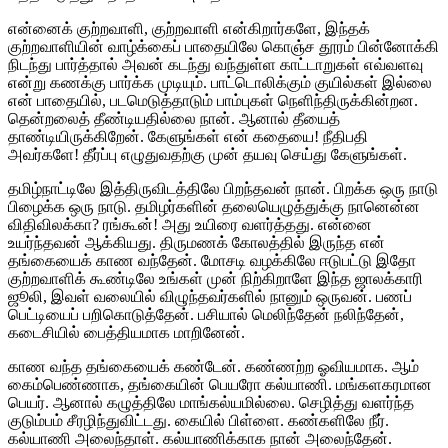
என்னைக் குற்றவாளி, குற்றவாளி என்கிறார்களே, இந்தக்
குற்றவாளியின் வாழ்க்கைப் பாதையிலே கொஞ்ச தூரம் பின்னோக்கி
நிடந்து பார்த்தால் அவன் கடந்து வந்துள்ள காட்டாறுகள் எவ்வளவு
என்று கணக்கு பார்க்க முடியும். பாட்டொலிக்கும் குயில்கள் இல்லை
என் பாதையில், படமெடுத்தாடும் பாம்புகள் நெளிந்திருக்கின்றன.
தென்றலைத் தீண்டியதில்லை நான். ஆனால் தீயைத்
தாண்டியிருக்கிறேன். கேளுங்கள் என் கதையை! நீதிபதி
அவர்களே! தீர்ப்பு எழுதுவதற்கு முன் தயவு செய்து கேளுங்கள்.
தமிழ்நாட்டிலே இத்திருவிடத்திலே பிறந்தவன் நான். பிறக்க ஒரு நாடு
பிழைக்க ஒரு நாடு. தமிழர்களின் தலையெழுத்துக்கு நானென்ன
விதிவிலக்கா? ரங்கூன்! அது உயிரை வளர்த்தது. என்னை
உயர்ந்தவன் ஆக்கியது. திருமணக் கோலத்தில் இருந்த என்
தங்கையைக் காண வந்தேன். மோசடி வழக்கிலே ஈடுபட்டு இதோ
குற்றவாளிக் கூண்டிலே உங்கள் முன் நிற்கிறாளே இந்த ஜாலக்காரி
ஜூலி, இவள் வலையில் விழுந்தவர்களில் நானும் ஒருவன். பணப்
பெட்டியைப் பறிகொடுத்தேன். பசியால் மெலிந்தேன் நலிந்தேன்,
கடைசியில் பைத்தியமாக மாறினேன்.
காண வந்த தங்கையைக் கண்டேன். கண்ணற்ற ஓவியமாக. ஆம்
கைம்பெண்ணாக, தங்கையின் பெயரோ கல்யாணி. மங்களகரமான
பெயர். ஆனால் கழுத்திலே மாங்கல்யமில்லை. செழித்து வளர்ந்த
குடும்பம் சீரழிந்துவிட்டது. கையில் பிள்ளை. கண்களிலே நீர்.
கல்யாணி அலைந்தாள். கல்யாணிக்காக நான் அலைந்தேன்.