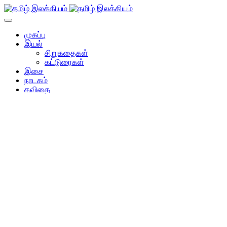
முகப்பு
இயல்
சிறுகதைகள்
கட்டுரைகள்
இசை
நாடகம்
கவிதை