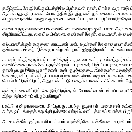
தமிழ்நாட்டிலே இத்திருவிடத்திலே பிறந்தவன் நான். பிறக்க ஒரு ந
ஆக்கியது. திருமணக் கோலத்தில் இருந்த என் தங்கையைக் காண வந்
விழுந்தவர்களில் நானும் ஒருவன். பணப் பெட்டியைப் பறிகொடுத்தேன்
காண வந்த தங்கையைக் கண்டேன். கண்ணற்ற ஓவியமாக. ஆம் கைம்ப
சீரழிந்துவிட்டது. கையில் பிள்ளை. கண்களிலே நீர். கல்யாணி அல
கல்யாணிக்குக் கருணை காட்டினர் பலர். அவர்களிலே காளையர் சி
தங்கையைக் கற்பழிக்க முயன்றான். நான் தடுத்திராவிட்டால் கல்
கடவுள் பக்தர்களும் கல்யாணிக்குக் கருணை காட்ட முன்வந்தார்கள
காணிக்கையாகக் கேட்டிருக்கிறான் – பராசக்தியின் பெயரால், உலக
தூண்டியது இந்த பூசாரிதான். தன் குழந்தையை இரக்கமற்ற உலகத்தி
கொன்றுவிட்டாள். விருப்பமானவர்களைக் கொல்வது விந்தையல்ல. உலக 
சொல்லியிருக்கிறார், அது கஷ்டப்படுவதைக் காணச் சகிக்காமல். அந
என் தங்கை விட்டுக் கொடுத்திருந்தால், கோடீஸ்வரன் பள்ளியறையில
இந்த நீதிமன்றம் விரும்புகிறது?
பகட்டு என் தங்கையை மிரட்டியது. பயந்து ஓடினாள். பணம் என் தங்
அந்த ஓட்டத்தைத் தடுத்திருக்கவேண்டும். வாட்டத்தைப் போக்கியிர
அரசு வக்கீல்: குற்றவாளி யார் யார் வழக்கிற்கோ வக்கீலாக மாறுகிறார்
குணசேகரன்: யார் வழக்கிற்குமில்லை. அதுவும் என் வழக்குதான்.