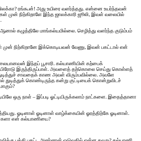
விலக்கா? ரங்கூன்! அது உயிரை வளர்த்தது. என்னை உயர்ந்தவன்
ள் முன் நிற்கிறாளே இந்த ஜாலக்காரி ஜூலி, இவள் வலையில்
.
 கழுத்திலே மாங்கல்யமில்லை. செழித்து வளர்ந்த குடும்பம்
் முன் நிற்கிறானே இக்கொடியவன் வேணு, இவன் பகட்டால் என்
தலையானவன் இந்தப் பூசாரி. கல்யாணியின் கற்பைக்
து உயிரோடு இருந்திருப்பாள். அவளைத் தற்கொலை செய்து கொள்ளத்
் துடித்துச் சாவதைக் காண அவள் விரும்பவில்லை. அவளே
் துடித்துக் கொண்டிருந்த கன்று குட்டியைக் கொன்றுவிடச்
மாகும்?
ியிலே ஒரு நாள் – இப்படி ஓட்டியிருக்கலாம் நாட்களை. இதைத்தானா
த்தியது. ஓடினாள் ஓடினாள் வாழ்க்கையின் ஓரத்திற்கே ஓடினாள்.
டார்களா என் கல்யாணியை?
விக்கு புத்தி புகட்ட அண்ணன் ஓடுவதில் என்ன தவறு? கல்யாணி