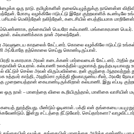
ாடு பிழைக்க ஒரு நாடு. தமிழர்களின் தலையெழுத்துக்கு நானென்ன விதி
தேன். மோசடி வழக்கிலே ஈடுபட்டு இதோ குற்றவாளிக் கூண்டிலே உங்க
. பசியால் மெலிந்தேன் நலிந்தேன், கடைசியில் பைத்தியமாக மாறினேன்
ெண்ணாக, தங்கையின் பெயரோ கல்யாணி. மங்களகரமான பெயர். ஆனால்
ைந்தாள். கல்யாணிக்காக நான் அலைந்தேன்.
லர் அவளுடைய காதலைக் கேட்டனர். கொலை வழக்கிலே ஈடுபட்டு உங்கள
யாணி அப்போதே தற்கொலை செய்து கொண்டிருப்பாள்.
். பிரதி உபகாரமாக அவள் கடைக்கண் பார்வையைக் கேட்டனர். அதில் 
 மாதாவின் பெயரால். கல்யாணி உலகத்தில் புழுவாகத் துடித்தபடியாவ
ல் விட்டுச் செல்ல அவள் விரும்பவில்லை. தன் குழந்தை ஆதரவற்றுத
உத்தமர் காந்தி, அஹிம்சா மூர்த்தி ஜீவகாருண்ய சீலர், அவரே நோயால
்த முறையைத்தான் கையாண்டிருக்கிறாள் கல்யாணி. இது எப்படி குற்ற
ே ஒரு நாள் – மானத்தை விலை கூறியிருந்தால், மாளிகை வாசியின் மட
கையைத் துரத்தியது. மீண்டும் ஓடினாள். பக்தி என் தங்கையை பயமுறு
ுக்கவேண்டும். இன்று சட்டத்தை நீட்டுவோர். செய்தார்களா? வாழவிட்
.
 என் தங்கையின் வழக்கு. தங்கையின் மானத்தை அழிக்க எண்ணிய மாபா