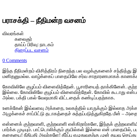
பராசக்தி – நீதிமன்ற வசனம்
விவரங்கள்
கலைஞர்
தாய்ப் பிரிவு:
நாடகம்
திரைப்பட வசனம்
0 Comments
இந்த நீதிமன்றம் விசித்திரம் நிறைந்த பல வழக்குகளைச் சந்தித்த
மனிதனுமல்ல. வாழ்க்கைப் பாதையிலே சர்வ சாதாரணமாகக் காணக்க
கோவிலிலே குழப்பம் விளைவித்தேன். பூசாரியைத் தாக்கினேன். குற்றம்
இல்லை. கோவிலிலே குழப்பம் விளைவித்தேன். கோவில் கூடாது என்ப
அல்ல. பக்தி பகல் வேஷமாகி விட்டதைக் கண்டிப்பதற்காக.
உனக்கேன் இவ்வளவு அக்கறை, உலகத்தில் யாருக்கும் இல்லாத அக்கறை, 
அழுக்கைச் சாப்பிட்டு தடாகத்தைச் சுத்தப்படுத்துகிறதே மீன் – அத
என்னைக் குற்றவாளி, குற்றவாளி என்கிறார்களே, இந்தக் குற்றவாளி
பார்க்க முடியும். பாட்டொலிக்கும் குயில்கள் இல்லை என் பாதையில்
கதையை! நீதிபதி அவர்களே! தீர்ப்பு எழுதுவதற்கு முன் தயவு செய்து