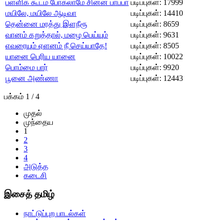
பள்ளிக் கூடம் போகலாமே சின்ன பாப்பா
படிப்புகள்: 17999
மயிலே, மயிலே ஆடிவா
படிப்புகள்: 14410
தென்னை மரத்து இளநீரூ
படிப்புகள்: 8659
வானம் கறுத்தால், மழை பெய்யும்
படிப்புகள்: 9631
எவரையும் ஏளனம் நீ செய்யாதே!
படிப்புகள்: 8505
யானை பெரிய யானை
படிப்புகள்: 10022
பொம்மை பார்
படிப்புகள்: 9920
பூனை அண்ணா
படிப்புகள்: 12443
பக்கம் 1 / 4
முதல்
முந்தைய
1
2
3
4
அடுத்த
கடைசி
இசைத் தமிழ்
நாட்டுப்புற பாடல்கள்