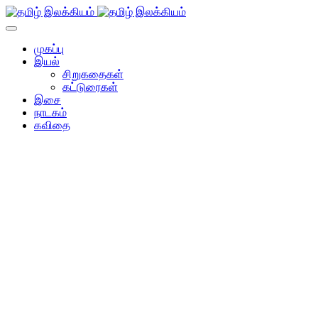
முகப்பு
இயல்
சிறுகதைகள்
கட்டுரைகள்
இசை
நாடகம்
கவிதை