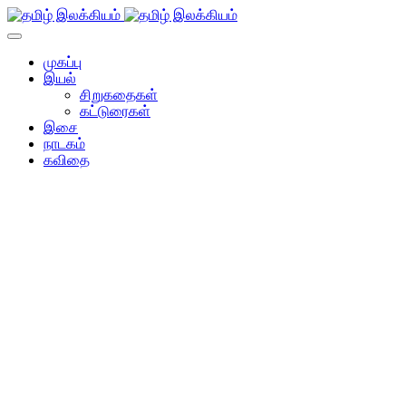
முகப்பு
இயல்
சிறுகதைகள்
கட்டுரைகள்
இசை
நாடகம்
கவிதை