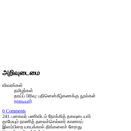
அறிவுடைமை
விவரங்கள்
தமிழர்கள்
தாய்ப் பிரிவு:
பதினென்கீழ்கணக்கு நூல்கள்
நாலடியார்
0 Comments
241. பகைவர் பணிவிடம் நோக்கித் தகவுடையார்
தாமேயும் நாணித் தலைச்செல்லார் காணாய்
இளம்பிறை யாயக்கால் திங்களைச் சேராது