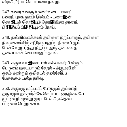
விராஅஅய்ச் செய்யாமை நன்று.
247. உணர உணரும் உணர்வுடை யாரைப்
புணரப் புணருமாம் இன்பம் - புணா஢ன்
தொ஢யத் தொ஢யும் தொ஢விலா தாரைப்
பி஡஢யப் பி஡஢யுமாம் நோய்.
248. நன்னிலைக்கண் தன்னை நிறுப்பானும், தன்னை
நிலைகலக்கிக் கீழிடு வானும் - நிலையினும்
மேன்மே லுயர்த்து நிறுப்பானும், தன்னைத்
தலையாகச் செய்வானும் தான்.
249. கரும வா஢சையால் கல்லாதார் பின்னும்
பெருமை யுடையாரும் சேறல் - அருமரபின்
ஓதம் அரற்றும் ஒலிகடல் தண்சேர்ப்ப
பேதைமை யன்ற தறிவு.
250. கருமமு முட்படாப் போகமும் துவ்வாத்
தருமமும் தக்கார்க்கே செய்யா - ஒருநிலையே
முட்டின்றி மூன்று முடியமேல் அஃதென்ப
பட்டினம் பெற்ற கலம்.