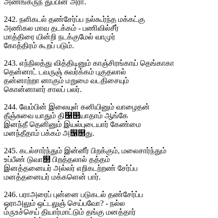
அணங்கருந் துப்பின் அரா.
242. நளிகடல் தண்சேர்ப்ப நல்கூர்ந்த மக்கட்கு
அணிகல மாவ தடக்கம் - பணிவில்சீர்
மாத்திரை யின்றி நடக்குமேல் வாமுர்
கோத்திரம் கூறப் படும்.
243. எந்நிலத்து வித்திடினும் காஞ்சிரங்காய் தெங்காகா
தென்னாட் டவருஞ் சுவர்க்கம் புகுதலால்
தன்னாற்றா னாகும் மறுமை வடதிசையும்
கொன்னாளர் சாலப் பலர்.
244. வேம்பின் இலையுள் கனியினும் வாழைதன்
தீஞ்சுவை யாதும் தி஡஢யாதாம் ஆங்கே
இனந்தீ தெனினும் இயல்புடையார் கேண்மை
மனந்தீதாம் பக்கம் அ஡஢து.
245. கடல்சார்ந்தும் இன்னீர் பிறக்கும், மலைசார்ந்தும்
உப்பீண் டுவா஢ பிறத்தலால் தத்தம்
இனத்தனையர் அல்லர் எறிகடற்றண் சேர்ப்ப
மனத்தனையர் மக்களென் பார்.
246. பராஅரைப் புன்னை படுகடல் தண்சேர்ப்ப
ஒராஅலும் ஒட்டலுஞ் செய்பவோ? - நல்ல
ம்ருஉச்செய் தியார்மாட்டும் தங்கு மனத்தார்