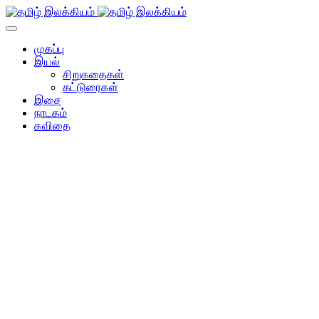
முகப்பு
இயல்
சிறுகதைகள்
கட்டுரைகள்
இசை
நாடகம்
கவிதை