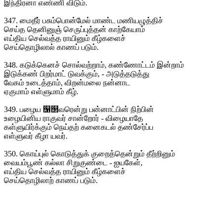
இந்திரனா எண்ணி விடும்.
347. மைதீர் பசும்பொன்மேல் மாண்ட மணியழுத்திச்
செய்த தெனினுஞ் செருப்புத்தன் காற்கேயாம்
எய்திய செல்வத்த ராயினும் கீழ்களைச்
செய்தொழிலால் காணப் படும்.
348. கடுக்கெனச் சொல்வற்றாம், கண்ணோட்டம் இன்றாம்
இடுக்கண் பிறர்மாட் டுவக்கும், - அடுத்தடுத்து
வேகம் உடைத்தாம், விறன்மலை நன்னாட
ஏகுமாம் எள்ளுமாம் கீழ்.
349. பழைய ஡஢வரென்று பன்னாட்பின் நிற்பின்
உழையினிய ராகுவர் சான்றோர் - விழையாதே
கள்ளுயிர்க்கும் நெய்தற் கனைகடல் தண்சேர்ப்ப
எள்ளுவர் கீழா யவர்.
350. கொய்புல் கொடுத்துக் குறைத்தென்றும் தீற்றினும்
வையம்பூண் கல்லா சிறுகுண்டை - ஐயகேள்,
எய்திய செல்வத்த ராயினும் கீழ்களைச்
செய்தொழிலாற் காணப் படும்.