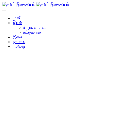
முகப்பு
இயல்
சிறுகதைகள்
கட்டுரைகள்
இசை
நாடகம்
கவிதை