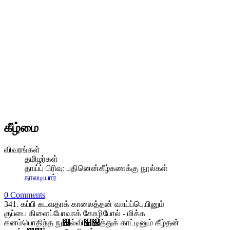
கீழ்மை
விவரங்கள்
தமிழர்கள்
தாய்ப் பிரிவு:
பதினென்கீழ்கணக்கு நூல்கள்
நாலடியார்
0 Comments
341. கப்பி கடவதாக் காலைத்தன் வாய்ப்பெயினும்
குப்பை கிளைப்போவாக் கோழிபோல் - மிக்க
கனம்பொதிந்த நு஡ல்வி஡஢த்துக் காட்டினும் கீழ்தன்