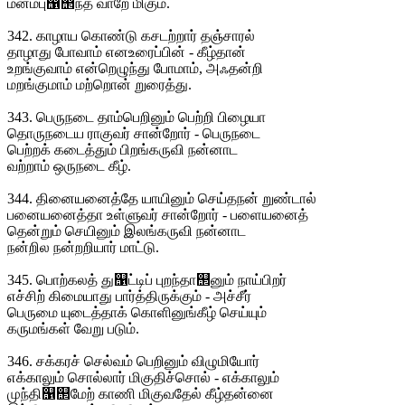
மனம்பு஡஢ந்த வாறே மிகும்.
342. காழாய கொண்டு கசடற்றார் தஞ்சாரல்
தாழாது போவாம் எனஉரைப்பின் - கீழ்தான்
உறங்குவாம் என்றெழுந்து போமாம், அஃதன்றி
மறங்குமாம் மற்றொன் றுரைத்து.
343. பெருநடை தாம்பெறினும் பெற்றி பிழையா
தொருநடைய ராகுவர் சான்றோர் - பெருநடை
பெற்றக் கடைத்தும் பிறங்கருவி நன்னாட
வற்றாம் ஒருநடை கீழ்.
344. தினையனைத்தே யாயினும் செய்தநன் றுண்டால்
பனையனைத்தா உள்ளுவர் சான்றோர் - பளையனைத்
தென்றும் செயினும் இலங்கருவி நன்னாட
நன்றில நன்றறியார் மாட்டு.
345. பொற்கலத் து஡ட்டிப் புறந்தா஢னும் நாய்பிறர்
எச்சிற் கிமையாது பார்த்திருக்கும் - அச்சீர்
பெருமை யுடைத்தாக் கொளினுங்கீழ் செய்யும்
கருமங்கள் வேறு படும்.
346. சக்கரச் செல்வம் பெறினும் விழுமியோர்
எக்காலும் சொல்லார் மிகுதிச்சொல் - எக்காலும்
முந்தி஡஢மேற் காணி மிகுவதேல் கீழ்தன்னை