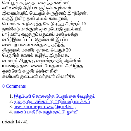
செம்பூங் கரந்தை புனைந்த கண்ணி
வரிவண்டு ஆர்ப்பச் சூட்டிக் கழற்கால்
இளையர்பதிப் பெயரும் அருஞ்சுரம் இறந்தோர்,
தைஇ நின்ற தண்பெயல் கடைநாள்,
பொலங்காசு நிரைத்த கோடுஏந்து அல்குல் 15
நலம்கேழ் மாக்குரல் குழையொடு துயல்வரப்,
பாடுஊர்பு எழுதரும் பகுவாய் மண்டிலத்து
வயிர்இடைப் பட்ட தெள்விளி இயம்ப
வண்டற் பாவை உண்துறை தரீஇத்,
திருநுதல் மகளிர் குரவை அயரும் 20
பெருநீர்க் கானல் தழீஇய இருக்கை,
வாணன் சிறுகுடி, வணங்குகதிர் நெல்லின்
யாணர்த் தண்பணைப் போதுவாய் அவிழ்ந்த
ஒண்செங் கழுநீர் அன்ன நின்
கண்பனி துடைமார் வந்தனர் விரைந்தே
0 Comments
இரும்புலி தொலைத்த பெருங்கை வேழத்துப்
முதைபடு பசுங்காட்டு அரில்பவர் மயக்கிப்
மண்டிலம் மழுக மலைநிறம் கிளர,
கானப் பாதிரிக் கருந்தகட்டு ஒள்வீ
பக்கம் 14 / 41