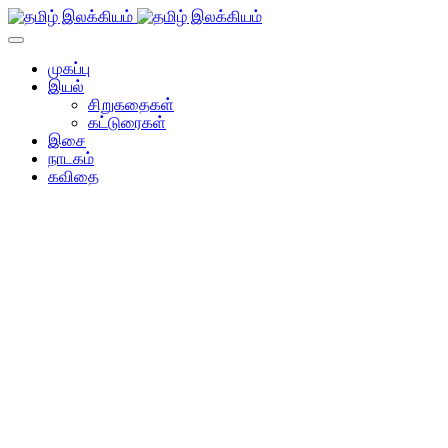
முகப்பு
இயல்
சிறுகதைகள்
கட்டுரைகள்
இசை
நாடகம்
கவிதை