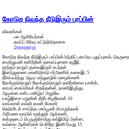
கோடுற நிவந்த நீடுஇரும் பரப்பின்
விவரங்கள்
பல ஆசிரியர்கள்
தாய்ப் பிரிவு:
எட்டுத்தொகை
அகநானூறு
கோடுற நிவந்த நீடுஇரும் பரப்பின்அந்திப் பராஅய புதுப்புனல், நெருநை
மைந்துமலி களிற்றின் தலைப்புணை தழீஇ,
நரந்தம் நாறும் குவைஇருங் கூந்தல்
இளந்துணை மகளிரொடு ஈர்அணிக் கலைஇ, 5
நீர்பெயர்ந்து ஆடிய ஏந்துஎழில் மழைக்கண்
நோக்குதொறும் நோக்குதொறும் தவிர்விலை யாகிக்,
காமம் கைம்மிகச் சிறத்தலின், நாண்இழந்து,
ஆடினை என்ப மகிழ்ந! அதுவே
யாழ்இசை மறுகின் நீடூர் கிழவோன் 10
வாய்வாள் எவ்வி ஏவன் மேவார்
நெடுமிடல் சாய்த்த பசும்பூண் பொருந்தலர்
அரிமண வாயில் உறத்தூர் ஆங்கண்,
கள்ளுடைப் பெருஞ்சோற்று எல்இமிழ் அன்ன,
கவ்வை ஆகின்றால் பெரிதே; இனிஅஃது 15