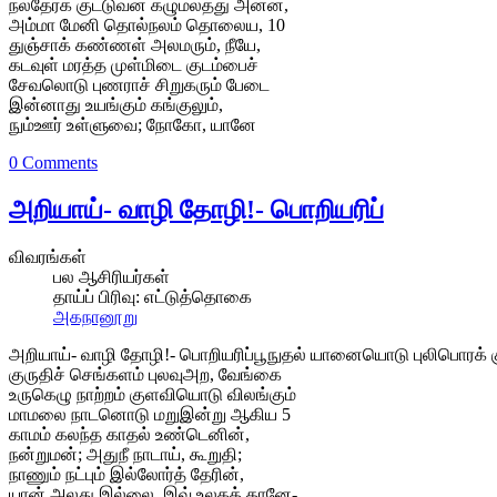
நல்தேர்க் குட்டுவன் கழுமலத்து அன்ன,
அம்மா மேனி தொல்நலம் தொலைய, 10
துஞ்சாக் கண்ணள் அலமரும், நீயே,
கடவுள் மரத்த முள்மிடை குடம்பைச்
சேவலொடு புணராச் சிறுகரும் பேடை
இன்னாது உயங்கும் கங்குலும்,
நும்ஊர் உள்ளுவை; நோகோ, யானே
0 Comments
அறியாய்- வாழி தோழி!- பொறியரிப்
விவரங்கள்
பல ஆசிரியர்கள்
தாய்ப் பிரிவு:
எட்டுத்தொகை
அகநானூறு
அறியாய்- வாழி தோழி!- பொறியரிப்பூநுதல் யானையொடு புலிபொரக் 
குருதிச் செங்களம் புலவுஅற, வேங்கை
உருகெழு நாற்றம் குளவியொடு விலங்கும்
மாமலை நாடனொடு மறுஇன்று ஆகிய 5
காமம் கலந்த காதல் உண்டெனின்,
நன்றுமன்; அதுநீ நாடாய், கூறுதி;
நாணும் நட்பும் இல்லோர்த் தேரின்,
யான் அலது இல்லை, இவ் உலகத் தானே-