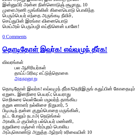
இன்னுயிர் அன்ன நின்னொடுஞ் சூழாது, 10
முளைஅணி மூங்கிலின் கிளையொடு பொலிந்த
பெரும்பெயர் எந்தை அருங்கடி நீவிச்,
செய்துபின் இரங்கா வினையொடு
மெய்அல் பெரும்பழி எய்தினென் யானே!
0 Comments
தொடிதோள் இவர்க! எவ்வமுந் தீர்க!
விவரங்கள்
பல ஆசிரியர்கள்
தாய்ப் பிரிவு:
எட்டுத்தொகை
அகநானூறு
தொடிதோள் இவர்க! எவ்வமுந் தீர்க!நெறிஇருங் கதுப்பின் கோதையும
ஏறுடை இனநிரை பெயரப்; பெயராது
செறிசுரை வெள்வேல் மழவர்த் தாங்கிய
தறுக ணாளர் நல்லிசை நிறுமார், 5
பிடிமடிந் தன்ன குறும்பொறை மருங்கின்,
நட்ட போலும் நடாஅ நெடுங்கல்
அகலிடம் குயின்ற பல்பெயர் மண்ணி,
நறுவிரை மஞ்சள் ஈர்ம்புறம் பொலிய
அம்புகொண்டு அறுத்த ஆர்நார் உரிவையின் 10