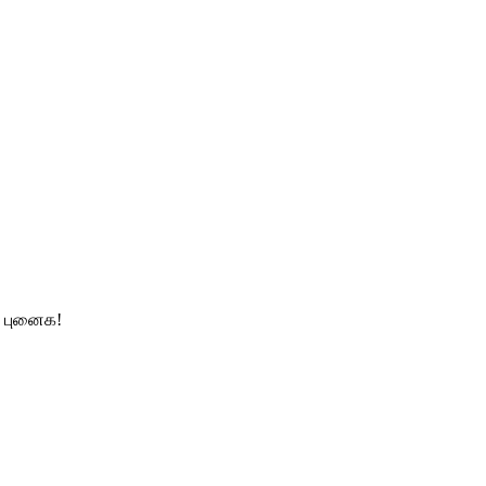
் புனைக!