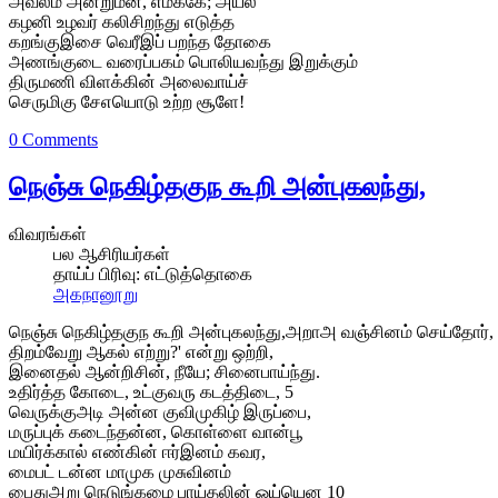
அவலம் அன்றுமன், எமக்கே; அயல
கழனி உழவர் கலிசிறந்து எடுத்த
கறங்குஇசை வெரீஇப் பறந்த தோகை
அணங்குடை வரைப்பகம் பொலியவந்து இறுக்கும்
திருமணி விளக்கின் அலைவாய்ச்
செருமிகு சேஎயொடு உற்ற சூளே!
0 Comments
நெஞ்சு நெகிழ்தகுந கூறி அன்புகலந்து,
விவரங்கள்
பல ஆசிரியர்கள்
தாய்ப் பிரிவு:
எட்டுத்தொகை
அகநானூறு
நெஞ்சு நெகிழ்தகுந கூறி அன்புகலந்து,அறாஅ வஞ்சினம் செய்தோர், 
திறம்வேறு ஆகல் எற்று?' என்று ஒற்றி,
இனைதல் ஆன்றிசின், நீயே; சினைபாய்ந்து.
உதிர்த்த கோடை, உட்குவரு கடத்திடை, 5
வெருக்குஅடி அன்ன குவிமுகிழ் இருப்பை,
மருப்புக் கடைந்தன்ன, கொள்ளை வான்பூ
மயிர்க்கால் எண்கின் ஈர்இனம் கவர,
மைபட் டன்ன மாமுக முசுவினம்
பைதுஅறு நெடுங்கழை பாய்தலின் ஒய்யென 10