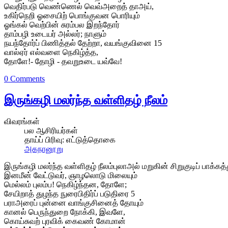
வெதிர்படு வெண்ணெல் வெவ்அறைத் தாஅய்,
உகிர்நெறி ஓசையிற் பொங்குவன பொரியும்
ஓங்கல் வெற்பின் சுரம்பல இறந்தோர்
தாம்பழி உடையர் அல்லர்; நாளும்
நயந்தோர்ப் பிணித்தல் தேற்றா, வயங்குவினை 15
வால்ஏர் எல்வளை நெகிழ்த்த,
தோளே!- தோழி - தவறுஉடை யவ்வே!
0 Comments
இருங்கழி மலர்ந்த வள்ளிதழ் நீலம்
விவரங்கள்
பல ஆசிரியர்கள்
தாய்ப் பிரிவு:
எட்டுத்தொகை
அகநானூறு
இருங்கழி மலர்ந்த வள்ளிதழ் நீலம்புலாஅல் மறுகின் சிறுகுடிப் பாக்கத்
இனமீன் வேட்டுவர், ஞாழலொடு மிலையும்
மெல்லம் புலம்ப! நெகிழ்ந்தன, தோளே;
சேயிறாத் துழந்த நுரைபிதிர்ப் படுதிரை 5
பராஅரைப் புன்னை வாங்குசினைத் தோயும்
கானல் பெருந்துறை நோக்கி, இவளே,
கொய்சுவற் புரவிக் கைவண் கோமான்