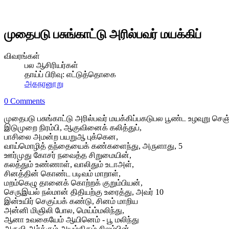
முதைபடு பசுங்காட்டு அரில்பவர் மயக்கிப்
விவரங்கள்
பல ஆசிரியர்கள்
தாய்ப் பிரிவு:
எட்டுத்தொகை
அகநானூறு
0 Comments
முதைபடு பசுங்காட்டு அரில்பவர் மயக்கிப்பகடுபல பூண்ட உழவுறு செஞ
இடுமுறை நிரம்பி, ஆகுவினைக் கலித்துப்,
பாசிலை அமன்ற பயறுஆ புக்கென,
வாய்மொழித் தந்தையைக் கண்களைந்து, அருளாது, 5
ஊர்முது கோசர் நவைத்த சிறுமையின்,
கலத்தும் உண்ணாள், வாலிதும் உடாஅள்,
சினத்தின் கொண்ட படிவம் மாறாள்,
மறம்கெழு தானைக் கொற்றக் குறும்பியன்,
செருஇயல் நல்மான் திதியற்கு உரைத்து, அவர் 10
இன்உயிர் செகுப்பக் கண்டு, சினம் மாறிய
அன்னி மிஞிலி போல, மெய்ம்மலிந்து,
ஆனா உவகையேம் ஆயினெம் - பூ மலிந்து
அருவி ஆர்க்கும் அயம்திகழ் சிலம்பின்