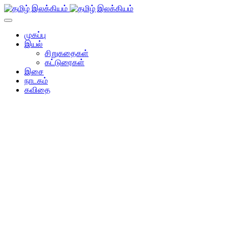
முகப்பு
இயல்
சிறுகதைகள்
கட்டுரைகள்
இசை
நாடகம்
கவிதை