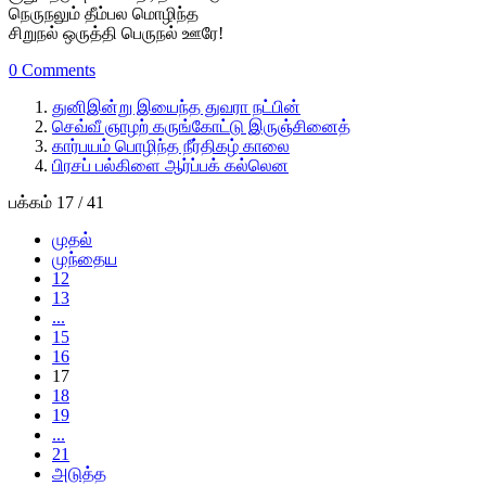
நெருநலும் தீம்பல மொழிந்த
சிறுநல் ஒருத்தி பெருநல் ஊரே!
0 Comments
துனிஇன்று இயைந்த துவரா நட்பின்
செவ்வீ ஞாழற் கருங்கோட்டு இருஞ்சினைத்
கார்பயம் பொழிந்த நீர்திகழ் காலை
பிரசப் பல்கிளை ஆர்ப்பக் கல்லென
பக்கம் 17 / 41
முதல்
முந்தைய
12
13
...
15
16
17
18
19
...
21
அடுத்த