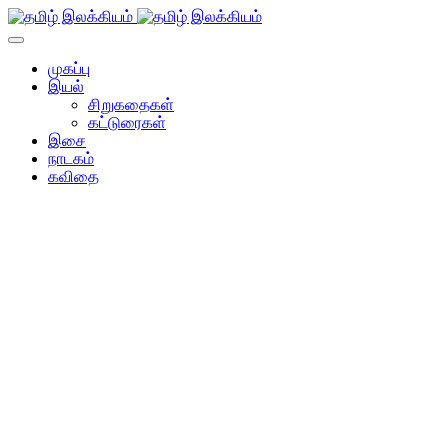
முகப்பு
இயல்
சிறுகதைகள்
கட்டுரைகள்
இசை
நாடகம்
கவிதை