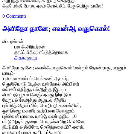
கலுழ்ந்த கண்ணள், காதலற் கெடுத்த
ஆதி மந்தி போல, ஏதம் சொல்லிப், பேதுபெரிது உறலே!
0 Comments
அளிதோ தானே; எவன்ஆ வதுகொல்!
விவரங்கள்
பல ஆசிரியர்கள்
தாய்ப் பிரிவு:
எட்டுத்தொகை
அகநானூறு
அளிதோ தானே; எவன்ஆ வதுகொல்!மன்றும் தோன்றாது, மரனும்
மாயும்-
'புலிஎன உலம்பும் செங்கண் ஆடவர்,
ஞெலியொடு பிடித்த வார்கோல் அம்பினர்
எல்ஊர் எறிந்து, பல்ஆத் தழீஇய 5
விளிபடு பூசல் வெஞ்சுரத்து இரட்டும்
வேறுபல் தேஅத்து ஆறுபல நீந்திப்
புள்ளித் தொய்யில், பொறிபடு சுணங்கின்,
ஒள்இழை மகளிர் உயர்பிறை தொழூஉம்
புல்லென் மாலை, யாம்இவண் ஒழிய, 10
ஈட்டுஅருங் குரைய பொருள்வயிற் செலினே,
நீட்டுவிர் அல்லிரோ, நெடுந்தகையீர்? எனக்,
குறுநெடு புலவி கூறி, நம்மொடு