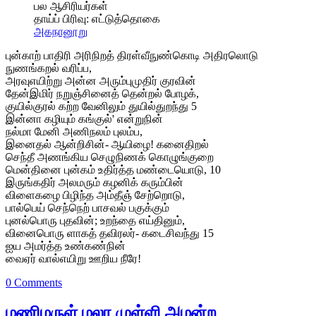
பல ஆசிரியர்கள்
தாய்ப் பிரிவு:
எட்டுத்தொகை
அகநானூறு
புன்காற் பாதிரி அரிநிறத் திரள்வீநுண்கொடி அதிரலொடு
நுணங்கறல் வரிப்ப,
அரவுஎயிற்று அன்ன அரும்புமுதிர் குரவின்
தேன்இமிர் நறுஞ்சினைத் தென்றல் போழக்,
குயில்குரல் கற்ற வேனிலும் துயில்துறந்து 5
இன்னா கழியும் கங்குல்' என்றுநின்
நல்மா மேனி அணிநலம் புலம்ப,
இனைதல் ஆன்றிசின்- ஆயிழை! கனைதிறல்
செந்தீ அணங்கிய செழுநிணக் கொழுங்குறை
மென்தினை புன்கம் உதிர்த்த மண்டையொடு, 10
இருங்கதிர் அலமரும் கழனிக் கரும்பின்
விளைகழை பிழிந்த அம்தீஞ் சேற்றொடு,
பால்பெய் செந்நெற் பாசவல் பகுக்கும்
புனல்பொரு புதவின்; உறந்தை எய்தினும்,
வினைபொரு ளாகத் தவிரலர்- கடைசிவந்து 15
ஐய அமர்த்த உண்கண்நின்
வைஏர் வால்எயிறு ஊறிய நீரே!
0 Comments
மணிமருள் மலர முள்ளி அமன்ற