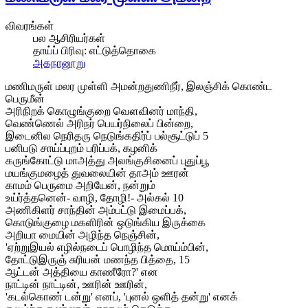
விவரங்கள்
பல ஆசிரியர்கள்
தாய்ப் பிரிவு:
எட்டுத்தொகை
அகநானூறு
மணிமருள் மலர முள்ளி அமன்றதுணிநீர், இலஞ்சிக் கொண்ட
பெருமீன்
அரிநிறக் கொழுங்குறை வௌவினர் மாந்தி,
வெண்ணெல் அரிநர் பெயர்நிலைப் பின்றை,
இடைனில நெரிதரு நெடுங்கதிர்ப் பல்சூட்டுப் 5
பனிபடு சாய்ப்புறம் பரிப்பக், கழனிக்
கருங்கோட்டு மாஅத்து அலங்குசினைப் புதுப்பூ
மயங்குமழைத் துவலையின் தாஅம் ஊரன்
காமம் பெருமை அறியேன், நன்றும்
உய்ர்த்தனென்- வாழி, தோழி!- அல்கல் 10
அணிகிளர் சாந்தின் அம்பட்டு இமைப்பக்,
கொடுங்குழை மகளிரின் ஒடுங்கிய இருக்கை
அறியா மையின் அழிந்த நெஞ்சின்,
'ஏற்றுஇயல் எழில்நடைப் பொழிந்த மொய்ம்பின்,
தோட்டுஇருஞ் சுரியன் மணந்த பித்தை, 15
ஆட்டன் அத்தியை காணீரோ?' என
நாட்டின் நாட்டின், ஊரின் ஊரின்,
'கடல்கொண் டன்று' எனப், 'புனல் ஒளித் தன்று' எனக்