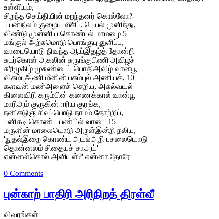
உள்ளியும்,
சிறந்த செய்தியின் மறந்தனர் கொல்லோ?-
பயன்நிலம் குழைய வீசிப், பெயல் முனிந்து,
விண்டு முன்னிய கொண்டல் மாமழை 5
மங்குல் அற்கமொடு பொங்குபு துளிப்ப,
வாடையொடு நிவந்த ஆய்இதழ்த் தோன்றி
சுடர்கொள் அகலின் சுருங்குபிணி அவிழச்
சுரிமுகிழ் முசுண்டைப் பொதிஅவிழ் வான்பூ
விசும்புஅணி மீனின் பசும்புல் அணியக், 10
களவன் மண்அளைச் செறிய, அகல்வயல்
கிளைவிரி கரும்பின் கணைக்கால் வான்பூ
மாரிஅம் குருகின் ஈரிய குரங்க,
நனிகடுஞ் சிவப்பொடு நாமம் தோற்றிப்,
பனிகடி கொண்ட பண்பில் வாடை 15
மருளின் மாலையொடு அருள்இன்றி நலிய,
'நுதல்இறை கொண்ட அயல்அறி பசலையொடு
தொன்னலம் சிதையச் சாஅய்'
என்னள்கொல் அளியள்?' என்னா தோரே
0 Comments
புன்காற் பாதிரி அரிநிறத் திரள்வீ
விவரங்கள்