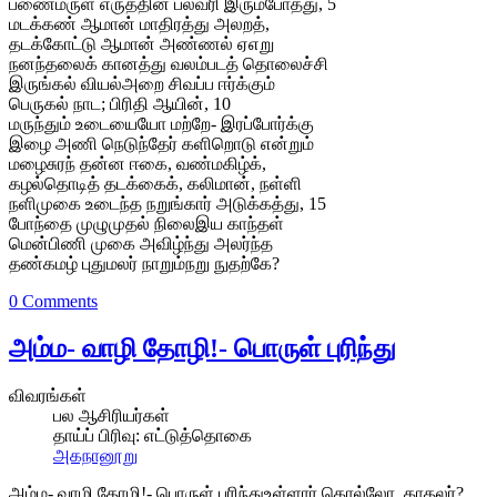
பணைமருள் எருத்தின் பல்வரி இரும்போத்து, 5
மடக்கண் ஆமான் மாதிரத்து அலறத்,
தடக்கோட்டு ஆமான் அண்ணல் ஏஎறு
நனந்தலைக் கானத்து வலம்படத் தொலைச்சி
இருங்கல் வியல்அறை சிவப்ப ஈர்க்கும்
பெருகல் நாட; பிரிதி ஆயின், 10
மருந்தும் உடையையோ மற்றே- இரப்போர்க்கு
இழை அணி நெடுந்தேர் களிறொடு என்றும்
மழைசுரந் தன்ன ஈகை, வண்மகிழ்க்,
கழல்தொடித் தடக்கைக், கலிமான், நள்ளி
நளிமுகை உடைந்த நறுங்கார் அடுக்கத்து, 15
போந்தை முழுமுதல் நிலைஇய காந்தள்
மென்பிணி முகை அவிழ்ந்து அலர்ந்த
தண்கமழ் புதுமலர் நாறும்நறு நுதற்கே?
0 Comments
அம்ம- வாழி தோழி!- பொருள் புரிந்து
விவரங்கள்
பல ஆசிரியர்கள்
தாய்ப் பிரிவு:
எட்டுத்தொகை
அகநானூறு
அம்ம- வாழி தோழி!- பொருள் புரிந்துஉள்ளார் கொல்லோ, காதலர்?