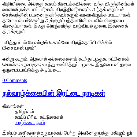
விதியில்லை அல்லது காலம் கிடைக்கவில்லை. வந்த விருந்தினர்கள்
வாளாவிருக்க மாட்டார்கள். விருந்தினர்களும், அந்தக் குடும்பச்
செல்வத்தின் பயனை நுகர்ந்தவர்களும் வாளாவிருக்க மாட்டார்கள்.
தாமே வலியச்சென்று அக்குடும்பத்தினரின் வயலில் விதையை
விதைப்பார்கள். இஃது அறஞ்சார்ந்த வாழ்வியல் முறை. இதனைத்
திருக்குறள்
"வித்துமிடல் வேண்டுங் கொல்லோ விருந்தோம்பி மிச்சில்
மிசைவான் புலம்"
என்று கூறும், ஆதலால் எல்லைகளைக் கடந்து பழகுக. நட்பினைக்
கொள்க; உறவாகுக; உவந்து உண்பித்துப் பழகுக. இதுவே மனிதகுல
ஒருமைப்பாட்டுக்கு அடிப்படை.
0 Comments
நல்வாழ்க்கையின் இரட்டை நாடிகள்
விவரங்கள்
தமிழர்கள்
தாய்ப் பிரிவு:
கட்டுரைகள்
வாழ்க்கை நலம்
இன்பம் மனிதனால் உருவாக்கப் பெற்று அவனே துய்த்து மகிழும் ஓர்