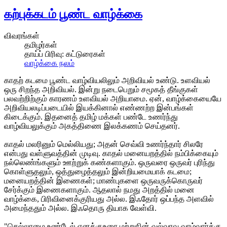
கற்புக்கடம் பூண்ட வாழ்க்கை
விவரங்கள்
தமிழர்கள்
தாய்ப் பிரிவு:
கட்டுரைகள்
வாழ்க்கை நலம்
காதற் கடமை பூண்ட வாழ்வியலிலும் அறிவியல் உண்டு. உளவியல்
ஒரு சிறந்த அறிவியல். இன்று நடைபெறும் சமூகத் தீங்குகள்
பலவற்றிற்கும் காரணம் உளவியல் அறியாமை. ஏன், வாழ்க்கையையே
அறிவியலடிப்படையில் இயக்கினால் எண்ணற்ற இன்பங்கள்
கிடைக்கும். இதனைத் தமிழ் மக்கள் பண்டே உணர்ந்து
வாழ்வியலுக்கும் அகத்திணை இலக்கணம் செய்தனர்.
காதல் மலரினும் மெல்லியது; அதன் செவ்வி உணர்ந்தார் சிலரே
என்பது வள்ளுவத்தின் முடிவு. காதல் மனையறத்தில் நம்பிக்கையும்
நல்லெண்ங்களும் ஊற்றுக் கண்களாகும். ஒருவரை ஒருவர் புரிந்து
கொள்ளுதலும், ஒத்துழைத்தலும் இன்றியமையாக் கடமை;
மனையறத்தின் இணைகள்; மாண்புகளை ஒருவருக்கொருவர்
சேர்க்கும் இணைகளாகும். ஆதலால் நமது அறத்தில் மனை
வாழ்க்கை, பிரிவினைக்குரியது அல்ல. இஃதோர் ஒப்பந்த அளவில்
அமைந்ததும் அல்ல. இஃதொரு தியாக வேள்வி.
"செல்லாமை உண்டேல் எனக்குஉரை மற்றுநின் வல்வரவு வாழ்வார்க்கு