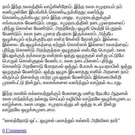
நாம் இந்த உலகத்தில் வாழ்கின்றோம். இந்த உலக சமுதாயம் நம்
கண்முன்னே இயங்கிக் கொண்டிருக்கிறது; வளர்ந்து
கொண்டிருக்கியது; நாம் இந்த மானுட சமுதாயத்துக்குள்
சங்கமமாக வேண்டும். மானுட சமுதாயத்தின் நடைமுறைகளைப்
புரிந்து கொள்ள வேண்டும். அதற்கேற்ப ஒழுகி வெற்றி பெறுதல்
வேண்டும். உலக நடைமுறை தீயதாக இருக்கலாம். அத்தீய
ஒழுக்கமும் ஏற்புக்குரியதா என்ற கேள்வி தோன்றும். இல்லை.
இல்லை. தீயஒழுக்கத்தை ஏற்றுக் கொள்ளல் இல்லை! உலகத்தைப்
புரிந்து கொண்டு அதற்குத்தக ஒழுகுதல் என்பதே பொருள். உலக
இயலுக்குத் தக்கவாறு என்றால் ஒத்து ஒழுகுதல் என்று மட்டுமே
பொருள் கொள்ளுதல் வேண்டா. உலக நடையினைப் புரிந்து
கொண்டு அதனோடு மோதாமல் ஒத்துப் போகக் கூடியதாயின் ஒத்து
ஒழுகுதல் வேண்டும். ஒத்து ஒழுக இயலாதது எனில் அதனை நாம்
விரும்பும் நிலைக்கு மாற்ற முயலுதல் வேண்டும். இங்ஙனமின்றி
முரண்பட்டு நின்றும், கலகங்களை வளர்த்தும் வாழ்தல் கூடாது.
இந்த உலகில் எல்லாவற்றுக்கும் மேலானது மனித நேயமே ஆதலால்
உலக மாந்தர்க்கு நல்லது செய்யும் வழியில் வாழ்தலே ஒழுக்கமுடைய
வாழ்க்கை. உலக மானுட சமுதாயத்துடன் ஒத்து உடன் நின்று
வாழ்தலே ஒழுக்கமுடைமை.
"உலகத்தோடு ஒட்ட ஒழுகல் பலகற்றும் கல்லார் அறிவிலா தார்"
0 Comments