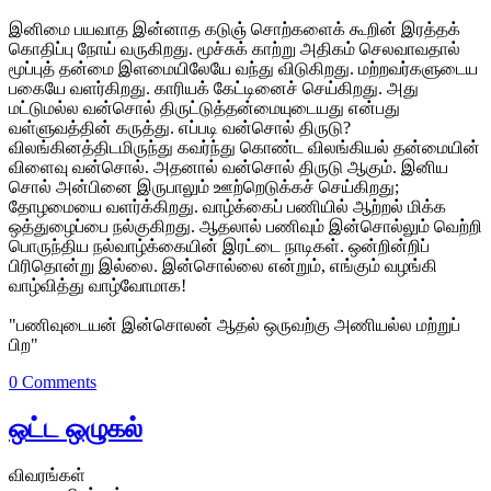
இனிமை பயவாத இன்னாத கடுஞ் சொற்களைக் கூறின் இரத்தக்
கொதிப்பு நோய் வருகிறது. மூச்சுக் காற்று அதிகம் செலவாவதால்
மூப்புத் தன்மை இளமையிலேயே வந்து விடுகிறது. மற்றவர்களுடைய
பகையே வளர்கிறது. காரியக் கேட்டினைச் செய்கிறது. அது
மட்டுமல்ல வன்சொல் திருட்டுத்தன்மையுடையது என்பது
வள்ளுவத்தின் கருத்து. எப்படி வன்சொல் திருடு?
விலங்கினத்திடமிருந்து கவர்ந்து கொண்ட விலங்கியல் தன்மையின்
விளைவு வன்சொல். அதனால் வன்சொல் திருடு ஆகும். இனிய
சொல் அன்பினை இருபாலும் ஊற்றெடுக்கச் செய்கிறது;
தோழமையை வளர்க்கிறது. வாழ்க்கைப் பணியில் ஆற்றல் மிக்க
ஒத்துழைப்பை நல்குகிறது. ஆதலால் பணிவும் இன்சொல்லும் வெற்றி
பொருந்திய நல்வாழ்க்கையின் இரட்டை நாடிகள். ஒன்றின்றிப்
பிரிதொன்று இல்லை. இன்சொல்லை என்றும், எங்கும் வழங்கி
வாழ்வித்து வாழ்வோமாக!
"பணிவுடையன் இன்சொலன் ஆதல் ஒருவற்கு அணியல்ல மற்றுப்
பிற"
0 Comments
ஒட்ட ஒழுகல்
விவரங்கள்