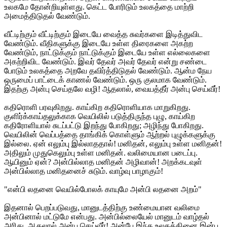
உலகமே தோன்றியுள்ளது. கெட்ட போரிடும் உலகத்தை மாற்றி
அமைத்திடுதல் வேண்டும்.
வீட்டிற்கும் வீட்டிற்கும் இடையே வைத்த சுவர்களை இடித்துவிட
வேண்டும். வீதிகளுக்கு இடையே உள்ள திரைகளை அகற்ற
வேண்டும், நாட்டுக்கும் நாட்டுக்கும் இடையே உள்ள எல்லைகளை
அகற்றிவிட வேண்டும். இவர் தேவர் அவர் தேவர் என்று சண்டை
போடும் உலகத்தை அறவே தவிர்த்திடுதல் வேண்டும். ஆன்ம நேய
ஒருமைப் பாட்டைக் காணல் வேண்டும். ஒரு குலமாக வேண்டும்.
இதற்கு அன்பு செய்தலே வழி! ஆதலால், வையத்தீர் அன்பு செய்வீர்!
கதிரொளி பரவுகிறது. காய்கிற கதிரொளியாக மாறுகிறது.
குளிர்க்காய்தலுக்காக வெயிலில் படுத்திருந்த புழு, காய்கிற
கதிரோளியால் சுடப்பட்டு இறந்து போகிறது; அழிந்து போகிறது.
வெயிலின் வெப்பத்தை தாங்கிக் கொள்ளும் ஆற்றல் புழுக்களுக்கு
இல்லை. ஏன் எலும்பு இல்லாததால்! மனிதன், எலும்பு உள்ள மனிதன்!
அதிலும் முதுகெலும்பு உள்ள மனிதன். வலிமையான படைப்பு.
ஆயினும் ஏன்? அன்பில்லாத மனிதன் அழிவான்! அறக்கடவுள்
அன்பில்லாத மனிதனைச் சுடும். வாழ்வு பாழாகும்!
"என்பி லதனை வெயில்போலக் காயுமே அன்பி லதனை அறம்"
இதனால் பெறப்படுவது, மானுடத்திற்கு உண்மையான வலிமை
அன்பினால் மட்டுமே என்பது. அன்பில்லையேல் மானுடம் வாழ்தல்
அரிது. ஆதலால் அன்பு செய்வீர்! அன்பே இந்த உலகத்தினை இன்ப