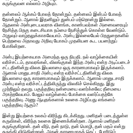
சுருங்குவன எல்லாம் அழியும்.
தன்னலம் ஆக்கம் போலத் தோன்றும். தன்னலம் இன்பம் போலத்
தோன்றும். ஆனால் இதனிலும் துன்பம் மற்றொன்று இல்லை.
ஆதலால் அன்புடையவராக விளங்க, காண்பவர்கள் அனைவரையும்
நேசித்த பிறகு கடைசியாக நம்மை நேசித்துக் கொள்ள வேண்டும்.
அதுவும் வாழ்தலுக்காகவேயாம். அன்பு இல்லையேல் பிறதுறைகளில்
பெற்றவை அதாவது அறிவு யோகம் முதலியன கூட பயனற்றுப்
போகின்றன.
அன்பு இயற்கையாக அமைந்த ஒரு நியதி. நல் வாழ்க்கையின்
வரிச்சட்டம், தாவரங்கள், விலங்குகள் இந்த அன்பு என்ற அடிப்படைச்
சட்டதினின்று விலக இயலாமை ஒரு காரணமாகவும் இருக்கலாம்.
ஆனால் மானுடசாதி அன்பு என்ற வரிச்சட்டதினின்று விலக
இயலாமை ஒரு காரணமாகவும் இருக்கலாம். ஆனால் மானுடசாதி
அன்பு என்ற வரிச்சட்டத்திலிருந்து விலகிச் செல்கிறது. இது
முற்றிலும் தவறு. பகுத்தறிவு நன்மையை வளர்க்கவே; தீமையை
அகற்றவேயாம். மேலும் வாழ்க்கைப் போக்கை வளர்ப்பதற்கே
பகுத்தறிவு. அணு ஆயுதங்களால் உலகை அழிப்பது எங்கனம்
பகுத்தறிவு ஆகும்?
இன்று இயற்கை உலகம் விரிந்து கிடக்கிறது. மனிதன் படைத்துள்ள
கருவிகள், விரிந்த உலகை இணைக்கின்றன. ஆனால் மனிதன்
சுருங்குகிறான். தன் வீடு, தன் நாடு, தன் மொழி, தன் மதம் என்று
சுருங்கி விடுகின்றான். அதன் காரணமாகக் கெட்ட போரிடும்