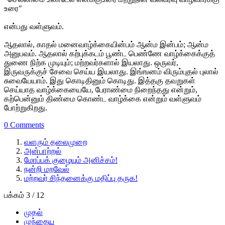
உரை"
என்பது வள்ளுவம்.
ஆதலால், காதல் மனைவாழ்க்கையின்பம் ஆன்ம இன்பம்; ஆன்ம
அனுபவம். ஆதலால் கற்புக்கடம் பூண்ட பெண்ணே வாழ்க்கைக்குத்
துணை நிற்க முடியும்; மற்றவர்களால் இயலாது. ஒருவர்,
இருவருக்குச் சேவை செய்ய இயலாது. இங்ஙனம் விரும்புதல் புலால்
சுவையேயாம். இது கொடிதினும் கொடிது. இத்தகு தவறுகள்
செய்யாத வாழ்க்கையையே, பேராண்மை நிறைந்தது என்றும்,
கற்பென்னும் திண்மை கொண்ட வாழ்க்கை என்றும் வள்ளுவம்
போற்றுகிறது.
0 Comments
வளரும் தலைமுறை
அன்பாற்றல்
மோப்பக் குழையும் அனிச்சம்!
நன்றி மறவேல்
மற்றவர் சிந்தனைக்கு மதிப்பு தருக!
பக்கம் 3 / 12
முதல்
முந்தைய