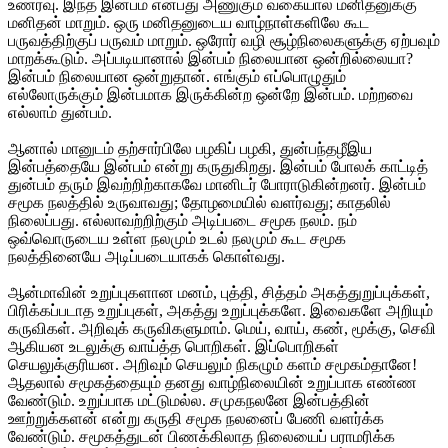
உணர்வு. இந்த இன்பம் என்பது அணுகும் வகையால் மனிதனுக்கு
மனிதன் மாறும். ஒரு மனிதனுடைய வாழ்நாள்களிலே கூட
பருவத்திற்குப் பருவம் மாறும். ஒரோர் வழி சூழ்நிலைகளுக்கு ஏற்பவும்
மாறக்கூடும். அப்படியானால் இன்பம் நிலையான ஒன்றில்லையா?
இன்பம் நிலையான ஒன்றுதான். எங்கும் எப்பொழுதும்
எல்லோருக்கும் இன்பமாக இருக்கின்ற ஒன்றே இன்பம். மற்றவை
எல்லாம் துன்பம்.
ஆனால் மானுடம் தற்சார்பிலே பழகிப் பழகி, துன்பந்தழீஇய
இன்பத்தையே இன்பம் என்று கருதுகிறது. இன்பம் போலக் காட்டித்
துன்பம் தரும் இவற்றிற்காகவே மானிடர் போராடுகின்றனர். இன்பம்
சமூக நலத்தில் உருவாவது; தோழமையில் வளர்வது; காதலில்
நிலைப்பது. எல்லாவற்றிற்கும் அடிப்படை சமூக நலம். நம்
ஒவ்வொருடைய உள்ள நலமும் உடல் நலமும் கூட சமூக
நலத்தினையே அடிப்படையாகக் கொள்வது.
ஆன்மாவின் உறுப்புகளான மனம், புத்தி, சித்தம் அகத்துறுப்புக்கள்,
பிரிக்கப்படாத உறுப்புகள், அகத்து உறுப்புக்களே. இவைகளே அறியும்
கருவிகள். அறிவுக் கருவிகளுமாம். மெய், வாய், கண், மூக்கு, செவி
ஆகியன உடலுக்கு வாய்த்த பொறிகள். இப்பொறிகள்
செயலுக்குரியன. அறிவும் செயலும் நிகழும் களம் சமூகம்தானே!
ஆதலால் சமூகத்தையும் தனது வாழ்நிலையின் உறுப்பாக எண்ண
வேண்டும். உறுப்பாக மட்டுமல்ல. சமுகநலனே இன்பத்தின்
ஊற்றுக்களன் என்று கருதி சமூக நலனைப் பேணி வளர்க்க
வேண்டும். சமூகத்துடன் பிணக்கிலாத நிலையைப் பராமரிக்க