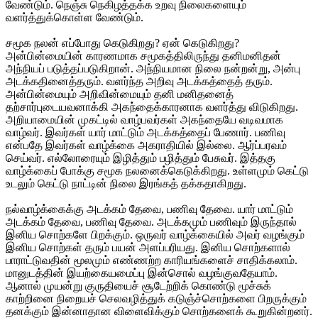
வேண்டும். நெஞ்சு நெகிழத்தக்க உறவு நிலைகளையும்
வளர்த்துக்கொள்ள வேண்டும்.
சமூக நலன் எப்போது கெடுகிறது? ஏன் கெடுகிறது?
அன்பின்மையின் காரணமாக சமூகத்திலிருந்து தனிமனிதன்
அந்நியப் படுத்தப்படுகிறான். அந்நியமான நிலை நன்றன்று, அன்பு
அடக்கதினைத்தரும். வளர்ந்த அறிவு அடக்கத்தைத் தரும்.
அன்பின்மையும் அறிவின்மையும் தனி மனிதனைத்
தற்சார்புடையவனாக்கி அகந்தைக்காரனாக வளர்த்து விடுகிறது.
அறியாமையின் முகட்டில் வாழ்பவர்கள் அகந்தையே வடிவமாக
வாழ்வர். இவர்கள் யார் மாட்டும் அடக்கத்தைப் பேணார். பணிவு
என்பதே இவர்கள் வாழ்க்கை அகராதியில் இல்லை. ஆர்ப்பரவம்
செய்வர். எல்லோரையும் இழித்தும் பழித்தும் பேசுவர். இத்தகு
வாழ்க்கைப் போக்கு சமூக நலனைக்கெடுக்கிறது. உள்ளமும் கெட்டு
உடலும் கெட்டு நாட்டின் நிலை இரங்கத் தக்கதாகிறது.
நல்வாழ்க்கைக்கு அடக்கம் தேவை, பணிவு தேவை. யார் மாட்டும்
அடக்கம் தேவை, பணிவு தேவை. அடக்கமும் பணிவும் இருந்தால்
இனிய சொற்களே பிறக்கும். ஒருவர் வாழ்க்கையில் அவர் வழங்கும்
இனிய சொற்கள் தரும் பயன் அளப்பரியது. இனிய சொற்களால்
பாராட்டுவதின் மூலமும் எண்ணற்ற காரியங்களைச் சாதிக்கலாம்.
மானுடத்தின் இயற்கையமைப்பு இன்சொல் வழங்குவதேயாம்.
ஆனால் முயன்று குருதியைச் சூடேற்றிக் கொண்டு மூச்சுக்
காற்றினை நிறையச் செலவழித்துக் கடுஞ்ச்சொற்களை பிறருக்கும்
தனக்கும் இன்னாதான விளைவிக்கும் சொற்களைக் கூறுகின்றனர்.