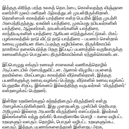
இத்தகு விரிந்த பரந்த உலகத் தொடர்பை, கொள்வதற்கு விஞ்ஞான
வளர்ச்சி மூலம் மனிதன் ஆர்வத்துடன் முயன்றிருக்கிறான்.
தொன்மைக் காலத்தில் யாத்திரை என்ற பெயரில் இந்த முயற்சி
அமைந்திருந்தது. ஏசுவின் யாத்திரை, முகம்மது நபியவர்களின்
யாத்திரை, ஆழ்வார்கள், நாயன்மார்களின் யாத்திரை,
காந்தியடிகளின் யாத்திரை ஆகியன எடுத்துக்காட்டுகள். மிகப்
பழங்காலத்தில் நாடு விட்டு நாடு யாத்திரை – பயணம் சென்றால்
உணவு முதலியன கிடைப்பதற்கு வழியில்லை. திருக்கோயில்
நாகரிகம் தலையெடுத்த பிறகு இப்படிப் பயணத்தில் வருவோருக்கு
உணவளிக்கும் பொறுப்பை திருக்கோயில்கள் ஏற்றுக்கொண்டன.
இப்பொழுது எங்கும் உணவுச் சாலைகள் வணிகத்தொழில்
அடிப்படையில் அமைந்துவிட்டன. ஆனால் விழுமிய பயனைத்
தரவில்லை. மிகப்பழைய காலத்தில் வீடுகளில்தான், இத்தகு
பயணிகளுக்கு உணவு வழங்கப் பெற்றது. வீடுகளில் உணவு வழங்கப்
பெறுதலே சிறப்பு. இங்ஙனம் இல்லத்திற்கு வருபவர்கள் ‘விருந்தினர்’
என்றழைக்கப் பெற்றனர்.
இன்றோ உறவினர்களும் சுற்றத்தினரும் விருந்தினர் என்று
அழைக்கப்படுகின்றனர். இது முறையன்று. முன்பின் தெரியாத
அறிமுகம் இல்லாத அயலாரே விருந்தினர் எனப்படுவர். இவர்கள்
இல்லங்களில் வந்து தங்கிப் போவதினாலே மொழி – கலை வழிபட்ட
உறவுகளும் வளரும். தொழில், பொருள் வழிபட்ட உறவுகளும்கூட
வளரும். இத்தகு பயணங்களைத்தான் இன்றைய அரசு,