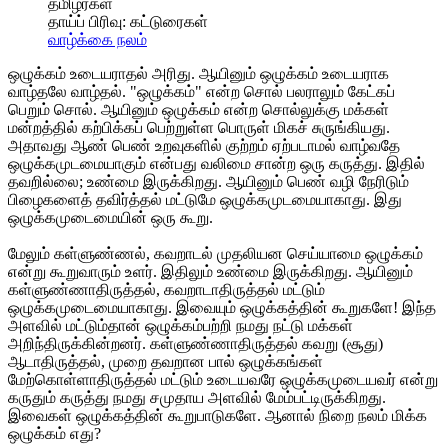
தமிழர்கள்
தாய்ப் பிரிவு:
கட்டுரைகள்
வாழ்க்கை நலம்
ஒழுக்கம் உடையராதல் அரிது. ஆயினும் ஒழுக்கம் உடையராக
வாழ்தலே வாழ்தல். "ஒழுக்கம்" என்ற சொல் பலராலும் கேட்கப்
பெறும் சொல். ஆயினும் ஒழுக்கம் என்ற சொல்லுக்கு மக்கள்
மன்றத்தில் கற்பிக்கப் பெற்றுள்ள பொருள் மிகச் சுருங்கியது.
அதாவது ஆண் பெண் உறவுகளில் குற்றம் ஏற்படாமல் வாழ்வதே
ஒழுக்கமுடமையாகும் என்பது வலிமை சான்ற ஒரு கருத்து. இதில்
தவறில்லை; உண்மை இருக்கிறது. ஆயினும் பெண் வழி நேரிடும்
பிழைகளைத் தவிர்த்தல் மட்டுமே ஒழுக்கமுடமையாகாது. இது
ஒழுக்கமுடைமையின் ஒரு கூறு.
மேலும் கள்ளுண்ணல், கவறாடல் முதலியன செய்யாமை ஒழுக்கம்
என்று கூறுவாரும் உளர். இதிலும் உண்மை இருக்கிறது. ஆயினும்
கள்ளுண்ணாதிருத்தல், கவறாடாதிருத்தல் மட்டும்
ஒழுக்கமுடைமையாகாது. இவையும் ஒழுக்கத்தின் கூறுகளே! இந்த
அளவில் மட்டும்தான் ஒழுக்கம்பற்றி நமது நட்டு மக்கள்
அறிந்திருக்கின்றனர். கள்ளுண்ணாதிருத்தல் கவறு (சூது)
ஆடாதிருத்தல், முறை தவறான பால் ஒழுக்கங்கள்
மேற்கொள்ளாதிருத்தல் மட்டும் உடையவரே ஒழுக்கமுடையவர் என்று
கருதும் கருத்து நமது சமுதாய அளவில் மேம்பட்டிருக்கிறது.
இவைகள் ஒழுக்கத்தின் கூறுபாடுகளே. ஆனால் நிறை நலம் மிக்க
ஒழுக்கம் எது?