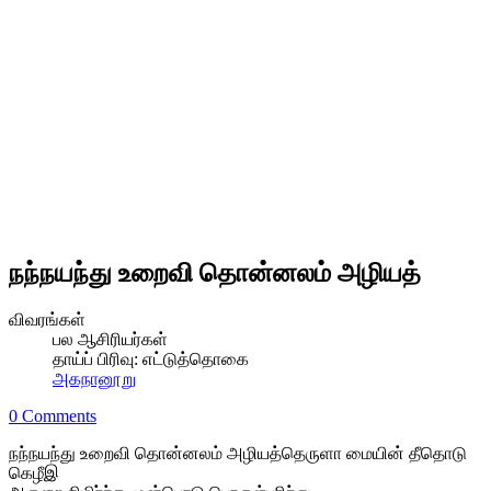
நந்நயந்து உறைவி தொன்னலம் அழியத்
விவரங்கள்
பல ஆசிரியர்கள்
தாய்ப் பிரிவு:
எட்டுத்தொகை
அகநானூறு
0 Comments
நந்நயந்து உறைவி தொன்னலம் அழியத்தெருளா மையின் தீதொடு
கெழீஇ