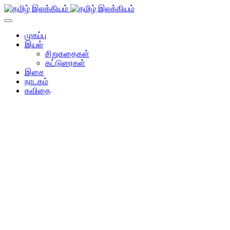
முகப்பு
இயல்
சிறுகதைகள்
கட்டுரைகள்
இசை
நாடகம்
கவிதை