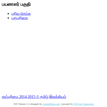
பயனாளர் பகுதி
பதிவு செய்க
புகுபதிகை
காப்புரிமை 2014,2015 © தமிழ் இலக்கியம்
JSN Venture 2 is designed by
JoomlaShine.com
| powered by
JSN Sun Framework