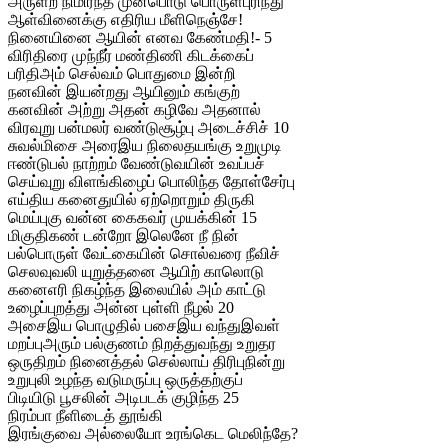
அருளற நிமிர்ந்த முன்பொடு பொருள்புரிந்து
ஆள்வினைக்கு எதிரிய மீளிநெஞ்சே!
நினையினை ஆயின் எனவ கேண்மதி!- 5
விரிதிரை முந்நீர் மண்திணி கிடக்கைப்
பரிதிஅம் செல்வம் பொதுமை இன்றி
நனவின் இயன்றது ஆயினும் கங்குற்
கனவின் அற்று அதன் கழிவே அதனால்
விரவுறு பன்மலர் வண்டுசூழ்பு அடைச்சிச் 10
சுவல்மிசை அரைஇய நிலைதயங்கு உறுமுடி
ஈண்டுபல் நாற்றம் வேண்டுவயின் உவப்பச்
செய்வுறு விளங்கிழைப் பொலிந்த தோள்சேர்பு
எய்திய கனைதுயில் ஏற்றொறும் திருகி
மெய்புகு வன்ன கைகவர் முயக்கின் 15
மிகுதிகண் டன்றோ இலெனே நீ நின்
பல்பொருள் வேட்கையின் சொல்வரை நீவிச்
செலவுவலி யுறுத்தனை ஆயிற் காலொடு
கனைஎரி நிகழ்ந்த இலையில் அம் காட்டு
உழைப்புறத்து அன்ன புள்ளி நீழல் 20
அசைஇய பொழுதில் பசைஇய வந்துஇவள்
மறப்புஅரும் பல்குணம் நிறத்துவந்து உறுதர
ஒருதிறம் நினைத்தல் செல்லாய் திரிபுநின்று
உறுபுலி உழந்த வடுமருப்பு ஒருத்தற்குப்
பிடியிடு பூசலின் அடிபடக் குழிந்த 25
நிரம்பா நீளிடைத் தூங்கி
இரங்குவை அல்லையோ உரங்கெட மெலிந்தே?