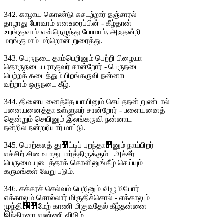
342. காழாய கொண்டு கசடற்றார் தஞ்சாரல்
தாழாது போவாம் எனஉரைப்பின் - கீழ்தான்
உறங்குவாம் என்றெழுந்து போமாம், அஃதன்றி
மறங்குமாம் மற்றொன் றுரைத்து.
343. பெருநடை தாம்பெறினும் பெற்றி பிழையா
தொருநடைய ராகுவர் சான்றோர் - பெருநடை
பெற்றக் கடைத்தும் பிறங்கருவி நன்னாட
வற்றாம் ஒருநடை கீழ்.
344. தினையனைத்தே யாயினும் செய்தநன் றுண்டால்
பனையனைத்தா உள்ளுவர் சான்றோர் - பளையனைத்
தென்றும் செயினும் இலங்கருவி நன்னாட
நன்றில நன்றறியார் மாட்டு.
345. பொற்கலத் து஡ட்டிப் புறந்தா஢னும் நாய்பிறர்
எச்சிற் கிமையாது பார்த்திருக்கும் - அச்சீர்
பெருமை யுடைத்தாக் கொளினுங்கீழ் செய்யும்
கருமங்கள் வேறு படும்.
346. சக்கரச் செல்வம் பெறினும் விழுமியோர்
எக்காலும் சொல்லார் மிகுதிச்சொல் - எக்காலும்
முந்தி஡஢மேற் காணி மிகுவதேல் கீழ்தன்னை
இந்திரனா எண்ணி விடும்.