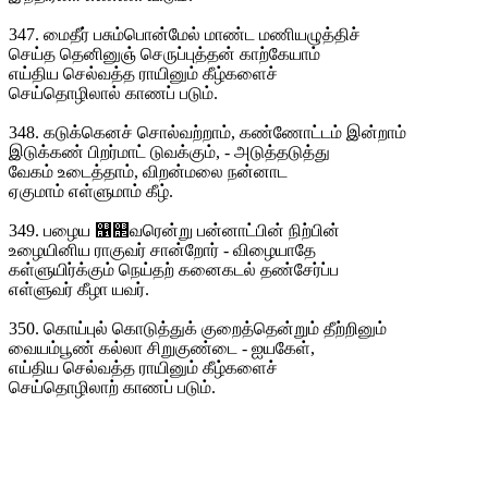
347. மைதீர் பசும்பொன்மேல் மாண்ட மணியழுத்திச்
செய்த தெனினுஞ் செருப்புத்தன் காற்கேயாம்
எய்திய செல்வத்த ராயினும் கீழ்களைச்
செய்தொழிலால் காணப் படும்.
348. கடுக்கெனச் சொல்வற்றாம், கண்ணோட்டம் இன்றாம்
இடுக்கண் பிறர்மாட் டுவக்கும், - அடுத்தடுத்து
வேகம் உடைத்தாம், விறன்மலை நன்னாட
ஏகுமாம் எள்ளுமாம் கீழ்.
349. பழைய ஡஢வரென்று பன்னாட்பின் நிற்பின்
உழையினிய ராகுவர் சான்றோர் - விழையாதே
கள்ளுயிர்க்கும் நெய்தற் கனைகடல் தண்சேர்ப்ப
எள்ளுவர் கீழா யவர்.
350. கொய்புல் கொடுத்துக் குறைத்தென்றும் தீற்றினும்
வையம்பூண் கல்லா சிறுகுண்டை - ஐயகேள்,
எய்திய செல்வத்த ராயினும் கீழ்களைச்
செய்தொழிலாற் காணப் படும்.