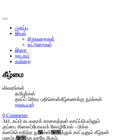
முகப்பு
இயல்
சிறுகதைகள்
கட்டுரைகள்
இசை
நாடகம்
கவிதை
கீழ்மை
விவரங்கள்
தமிழர்கள்
தாய்ப் பிரிவு:
பதினென்கீழ்கணக்கு நூல்கள்
நாலடியார்
0 Comments
341. கப்பி கடவதாக் காலைத்தன் வாய்ப்பெயினும்
குப்பை கிளைப்போவாக் கோழிபோல் - மிக்க
கனம்பொதிந்த நு஡ல்வி஡஢த்துக் காட்டினும் கீழ்தன்
மனம்பு஡஢ந்த வாறே மிகும்.