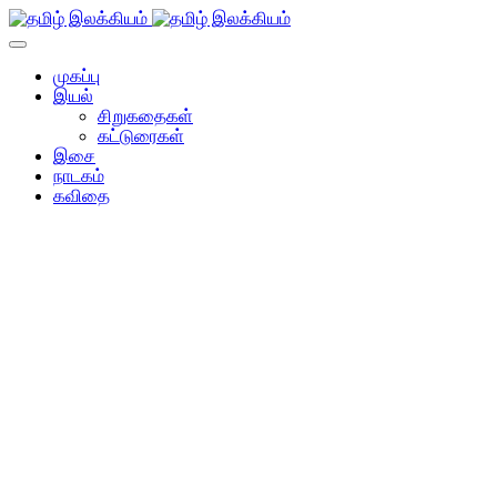
முகப்பு
இயல்
சிறுகதைகள்
கட்டுரைகள்
இசை
நாடகம்
கவிதை