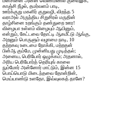
மீன்சினை அன்ன வெண்மணல் குவைஇக்,
காஞ்சி நீழல், தமர்வளம் பாடி,
ஊர்க்குறு மகளிர் குறுவழி, விறந்த 5
வராஅல் அருந்திய சிறுசிரல் மருதின்
தாழ்சினை உறங்கும் தண்துறை ஊர!
விழையா உள்ளம் விழையும் ஆயினும்,
என்றும், கேட்டவை தோட்டி ஆகமீட்டு ஆங்கு,
அறனும் பொருளும் வழாமை நாடி, 10
தற்றகவு உடைமை நோக்கி, மற்றதன்
பின்ஆ கும்மே, முன்னியது முடித்தல்;
அனைய, பெரியோர் ஒழுக்கம்; அதனால்,
அரிய பெரியோர்த் தெரியுங் காலை
நும்மோர் அன்னோர் மாட்டும், இன்ன 15
பொய்யொடு மிடைந்தவை தோன்றின்,
மெய்யாண்டு உளதோ, இவ்வுலகத் தானே?