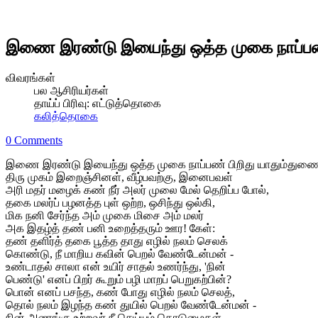
இணை இரண்டு இயைந்து ஒத்த முகை நாப்பண் 
விவரங்கள்
பல ஆசிரியர்கள்
தாய்ப் பிரிவு:
எட்டுத்தொகை
கலித்தொகை
0 Comments
இணை இரண்டு இயைந்து ஒத்த முகை நாப்பண் பிறிது யாதும்துணை 
திரு முகம் இறைஞ்சினள், வீழ்பவற்கு, இனைபவள்
அரி மதர் மழைக் கண் நீர் அலர் முலை மேல் தெறிப்ப போல்,
தகை மலர்ப் பழனத்த புள் ஒற்ற, ஒசிந்து ஒல்கி,
மிக நனி சேர்ந்த அம் முகை மிசை அம் மலர்
அக இதழ்த் தண் பனி உறைத்தரும் ஊர! கேள்:
தண் தளிர்த் தகை பூத்த தாது எழில் நலம் செலக்
கொண்டு, நீ மாறிய கவின் பெறல் வேண்டேன்மன் -
உண்டாதல் சாலா என் உயிர் சாதல் உணர்ந்து, 'நின்
பெண்டு' எனப் பிறர் கூறும் பழி மாறப் பெறுகற்பின்?
பொன் எனப் பசந்த, கண் போது எழில் நலம் செலத்,
தொல் நலம் இழந்த கண் துயில் பெறல் வேண்டேன்மன் -
நின் அணங்கு உற்றவர் நீ செய்யும் கொடுமைகள்