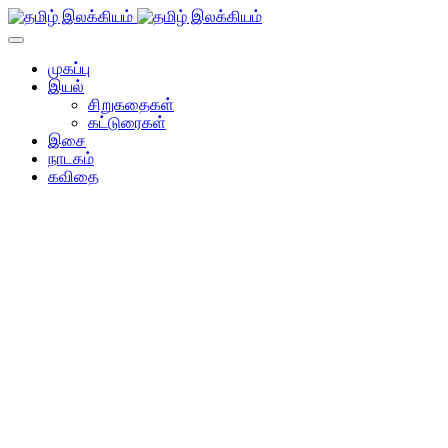
முகப்பு
இயல்
சிறுகதைகள்
கட்டுரைகள்
இசை
நாடகம்
கவிதை