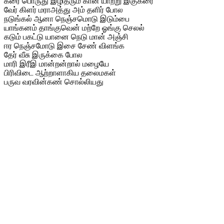
கரை பொருது இழிதரும் கான் யாற்று இகுகரை
வேர் கிளர் மராஅத்து அம் தளிர் போல
நடுங்கல் ஆனா நெஞ்சமொடு இடும்பை
யாங்கனம் தாங்குவென் மற்றே ஓங்கு செலல்
கடும் பகட்டு யானை நெடு மான் அஞ்சி
ஈர நெஞ்சமோடு இசை சேண் விளங்க
தேர் வீசு இருக்கை போல
மாரி இரீஇ மான்றன்றால் மழையே
பிரிவிடை ஆற்றாளாகிய தலைமகள்
பருவ வரவின்கண் சொல்லியது