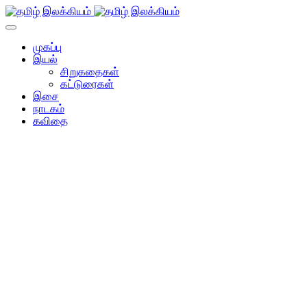
முகப்பு
இயல்
சிறுகதைகள்
கட்டுரைகள்
இசை
நாடகம்
கவிதை