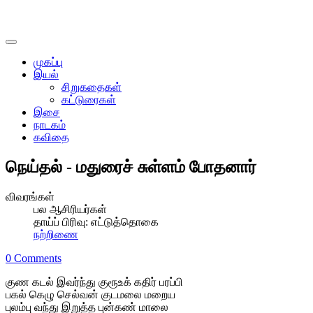
முகப்பு
இயல்
சிறுகதைகள்
கட்டுரைகள்
இசை
நாடகம்
கவிதை
நெய்தல் - மதுரைச் சுள்ளம் போதனார்
விவரங்கள்
பல ஆசிரியர்கள்
தாய்ப் பிரிவு:
எட்டுத்தொகை
நற்றிணை
0 Comments
குண கடல் இவர்ந்து குரூஉக் கதிர் பரப்பி
பகல் கெழு செல்வன் குடமலை மறைய
புலம்பு வந்து இறுத்த புன்கண் மாலை