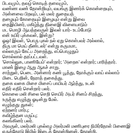
பிடவமும், தவழ் கொடித் தளவமும்,
வண்ண வண் தோன்றியும், வயங்கு இணர்க் கொன்றையும்,
அன்னவை பிறவும், பல் மலர் துதையத்
தழையும் கோதையும் இழையும் என்று இவை
தைஇயினர், மகிழ்ந்து திளைஇ விளையாடும்
மட மொழி ஆயத்தவருள் இவள் யார்- உடம்போடு
என் உயிர் புக்கவள், இன்று?
ஓஒ! இவள், 'பொரு புகல் நல் ஏறு கொள்பவர் அல்லால்,
திரு மா மெய் தீண்டலர்' என்று கருமமா,
எல்லாரும் கேட்ப அறைந்து, எப்பொழுதும்
சொல்லால் தரப்பட்டவள்.
'சொல்லுக, பாணியேம்' என்றார்; 'அறைக' என்றார்; பாரித்தார்.
மாண் இழை ஆறு ஆகச் சாறு.
சாற்றுள், பெடை அன்னார் கண் பூத்து, நோக்கும் வாய் எல்லாம்
மிடை பெறின், நேராத் தகைத்து.
தகை வகை மிசை மிசைப் பாயியர் ஆர்த்து, உடன்
எதிர் எதிர் சென்றார் பலர்.
கொலை மலி சிலை செறி செயிர் அயர் சினம் சிறந்து,
உருத்து எழுந்து ஓடின்று மேல்.
எழுந்தது துகள்;
ஏற்றனர் மார்பு;
கவிழ்ந்தன மருப்பு;
கலங்கினர் பலர்.
அவருள், மலர்மலி புகல்எழ அலர்மலி மணிபுரை நிமிர்தோள் பிணைஇ
எருத்தோடு இமில் இடைத் தோன்றினன், தோன்றி,