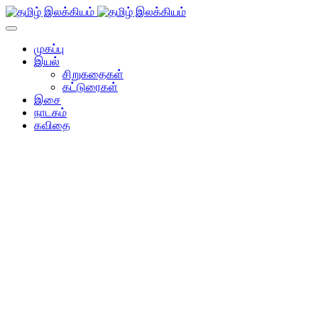
முகப்பு
இயல்
சிறுகதைகள்
கட்டுரைகள்
இசை
நாடகம்
கவிதை