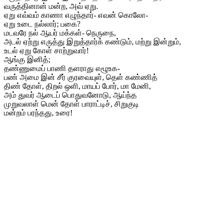
வருத்தினான் மன்ற, அவ் ஏறு.
ஏறு எவ்வம் காணா எழுந்தார்- எவன் கொலோ-
ஏறு உடை நல்லார்; பகை?
மடவரே நல் ஆயர் மக்கள்- நெருநை,
அடல் ஏற்று எருத்து இறுத்தார்க் கண்டும், மற்று இன்றும்,
உடல் ஏறு கோள் சாற்றுவார்!
ஆங்கு இனித்;
தண்ணுமைப் பாணி தளராது எழூஉக-
பண் அமை இன் சீர் குரவையுள், தெள் கண்ணித்
திண் தோள், திறல் ஒளி, மாயப் போர், மா மேனி,
அம் துவர் ஆடைப் பொதுவனோடு, ஆய்ந்த
முறுவலாள் மென் தோள் பாராட்டிச், சிறுகுடி
மன்றம் பரந்தது, உரை!