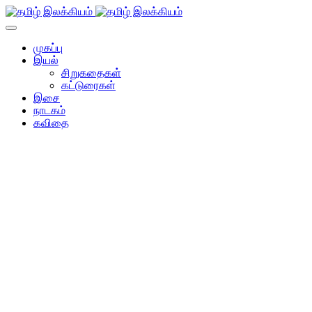
முகப்பு
இயல்
சிறுகதைகள்
கட்டுரைகள்
இசை
நாடகம்
கவிதை