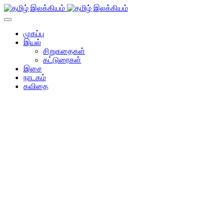
முகப்பு
இயல்
சிறுகதைகள்
கட்டுரைகள்
இசை
நாடகம்
கவிதை