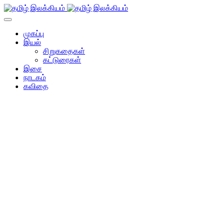
முகப்பு
இயல்
சிறுகதைகள்
கட்டுரைகள்
இசை
நாடகம்
கவிதை