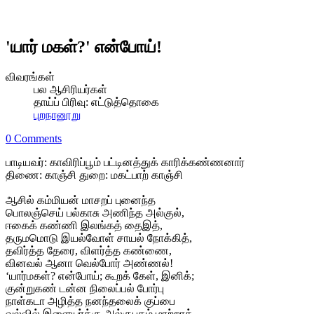
'யார் மகள்?' என்போய்!
விவரங்கள்
பல ஆசிரியர்கள்
தாய்ப் பிரிவு:
எட்டுத்தொகை
புறநானூறு
0 Comments
பாடியவர்: காவிரிப்பூம் பட்டினத்துக் காரிக்கண்ணனார்
திணை: காஞ்சி துறை: மகட்பாற் காஞ்சி
ஆசில் கம்மியன் மாசறப் புனைந்த
பொலஞ்செய் பல்காசு அணிந்த அல்குல்,
ஈகைக் கண்ணி இலங்கத் தைஇத்,
தருமமொடு இயல்வோள் சாயல் நோக்கித்,
தவிர்த்த தேரை, விளர்த்த கண்ணை,
வினவல் ஆனா வெல்போர் அண்ணல்!
‘யார்மகள்? என்போய்; கூறக் கேள், இனிக்;
குன்றுகண் டன்ன நிலைப்பல் போர்பு
நாள்கடா அழித்த நனந்தலைக் குப்பை
வல்வில் இளையர்க்கு அல்குபதம் மாற்றாத்