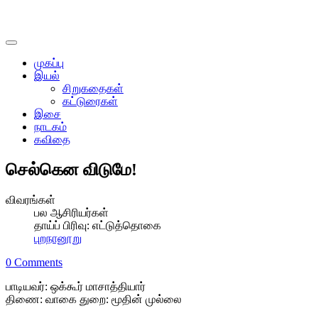
முகப்பு
இயல்
சிறுகதைகள்
கட்டுரைகள்
இசை
நாடகம்
கவிதை
செல்கென விடுமே!
விவரங்கள்
பல ஆசிரியர்கள்
தாய்ப் பிரிவு:
எட்டுத்தொகை
புறநானூறு
0 Comments
பாடியவர்: ஒக்கூர் மாசாத்தியார்
திணை: வாகை துறை: மூதின் முல்லை