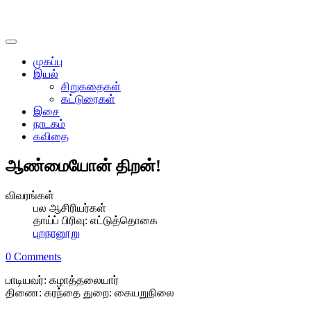
முகப்பு
இயல்
சிறுகதைகள்
கட்டுரைகள்
இசை
நாடகம்
கவிதை
ஆண்மையோன் திறன்!
விவரங்கள்
பல ஆசிரியர்கள்
தாய்ப் பிரிவு:
எட்டுத்தொகை
புறநானூறு
0 Comments
பாடியவர்: கழாத்தலையார்
திணை: கரந்தை துறை: கையறுநிலை