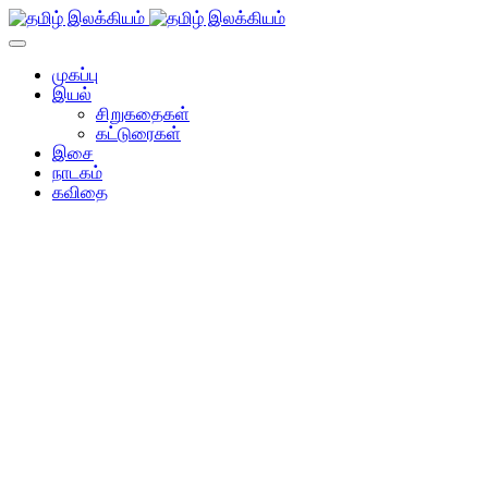
முகப்பு
இயல்
சிறுகதைகள்
கட்டுரைகள்
இசை
நாடகம்
கவிதை