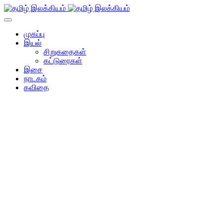
முகப்பு
இயல்
சிறுகதைகள்
கட்டுரைகள்
இசை
நாடகம்
கவிதை