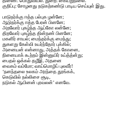
திணை: பொதுவியல். துறை: கையறுநிலை.
குறிப்பு: சோழனது நடுகற்கண்டு பாடிய செய்யுள் இது.
பாடுநர்க்கு ஈத்த பல்புக ழன்னே;
ஆடுநர்க்கு ஈத்த பேரன் பினனே;
அறவோர் புகழ்ந்த ஆய்கோ லன்னே;
திறவோர் புகழ்ந்த தின்நண் பினனே;
மகளிர் சாயல்; மைந்தர்க்கு மைந்து;
துகளறு கேள்வி உயர்ந்தோர் புக்கில்;
அனையன் என்னாது, அத்தக் கோனை,
நினையாக் கூற்றம் இன்னுயிர் உய்த்த்ன்று;
பைதல் ஒக்கல் தழீஇ, அதனை
வைகம் வம்மோ; வாய்மொழிப் புலவீர்!
‘நனந்தலை உலகம் அரந்தை தூங்கக்,
கெடுவில் நல்லிசை சூடி,
நடுகல் ஆயினன் புரவலன்’ எனவே.