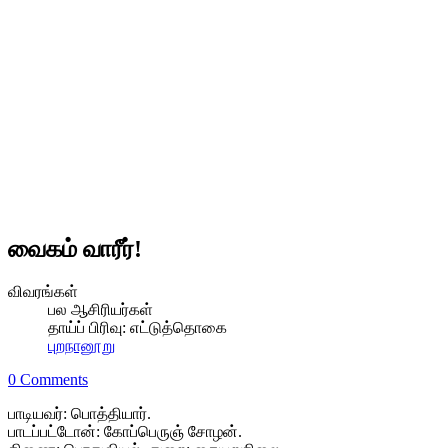
வைகம் வாரீர்!
விவரங்கள்
பல ஆசிரியர்கள்
தாய்ப் பிரிவு:
எட்டுத்தொகை
புறநானூறு
0 Comments
பாடியவர்: பொத்தியார்.
பாடப்பட்டோன்: கோப்பெருஞ் சோழன்.