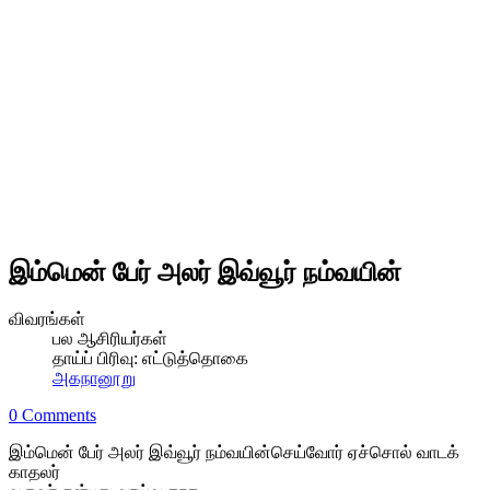
இம்மென் பேர் அலர் இவ்வூர் நம்வயின்
விவரங்கள்
பல ஆசிரியர்கள்
தாய்ப் பிரிவு:
எட்டுத்தொகை
அகநானூறு
0 Comments
இம்மென் பேர் அலர் இவ்வூர் நம்வயின்செய்வோர் ஏச்சொல் வாடக்
காதலர்