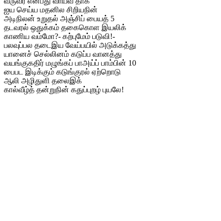
வருவர் என்பது வாய்வ தாக
ஐய செய்ய மதனில சிறியநின்
அடிநிலன் உறுதல் அஞ்சிப் பையத் 5
தடவரல் ஒதுக்கம் தகைகொள இயலிக்
காணிய வம்மோ?- கற்புமேம் படுவி!-
பலவுப்பல தடைஇய வேய்பயில் அடுக்கத்து
யானைச் செல்லினம் கடுப்ப வானத்து
வயங்குகதிர் மழுங்கப் பாஅய்ப் பாம்பின் 10
பைபட இடிக்கும் கடுங்குரல் ஏற்றொடு
ஆலி அழிதுளி தலைஇக்
கால்வீழ்த் தன்றுநின் கதுப்புறழ் புயலே!