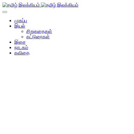
முகப்பு
இயல்
சிறுகதைகள்
கட்டுரைகள்
இசை
நாடகம்
கவிதை