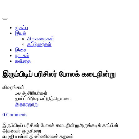
முகப்பு
இயல்
சிறுகதைகள்
கட்டுரைகள்
இசை
நாடகம்
கவிதை
இரும்பிடிப் பரிசிலர் போலக் கடைநின்று
விவரங்கள்
பல ஆசிரியர்கள்
தாய்ப் பிரிவு:
எட்டுத்தொகை
அகநானூறு
0 Comments
இரும்பிடிப் பரிசிலர் போலக் கடைநின்றுஅருங்கடிக் காப்பின்
அகனகர் ஒருசிறை
எழுதி யன்ன திண்ணிலைக் கதவம்