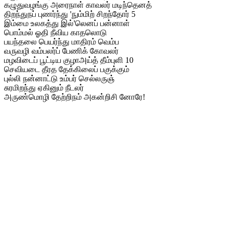
கழுதுவழங்கு அரைநாள் காவலர் மடிந்தெனத்
திறந்துநப் புணர்ந்து 'நும்மிற் சிறந்தோர் 5
இம்மை உலகத்து இல்'லெனப் பன்னாள்
பொம்மல் ஓதி நீவிய காதலொடு
பயந்தலை பெயர்ந்து மாதிரம் வெம்ப
வருவழி வம்பலர்ப் பேணிக் கோவலர்
மழவிடைப் பூட்டிய குழாஅய்த் தீம்புளி 10
செவியடை தீரத தேக்கிலைப் பகுக்கும்
புல்லி நன்னாட்டு உம்பர் செல்லருஞ்
சுரமிறந்து ஏகினும் நீடலர்
அருண்மொழி தேற்றிநம் அகன்றிசி னோரே!