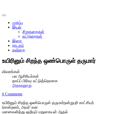
முகப்பு
இயல்
சிறுகதைகள்
கட்டுரைகள்
இசை
நாடகம்
கவிதை
உயிரினும் சிறந்த ஒண்பொருள் தருமார்
விவரங்கள்
பல ஆசிரியர்கள்
தாய்ப் பிரிவு:
எட்டுத்தொகை
அகநானூறு
0 Comments
உயிரினும் சிறந்த ஒண்பொருள் தருமார்நன்றுபுரி காட்சியர்
சென்றனர், அவர்' என
மனைவலித்து ஒழியும் மதுகையள் ஆதல்