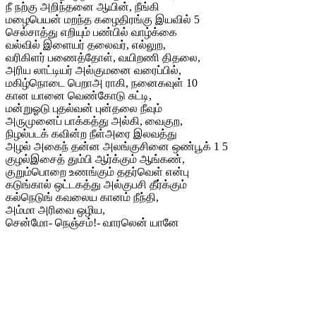
நீ நற்கு அறிந்தனை ஆயின், நீங்கி
மழைபெயன் மறந்த கழைதிரங்கு இயவில் 5
செல்சாத்து எறியும் பண்பில் வாழ்க்கை
வல்வில் இளையர் தலைவர், எல்லுற,
வரிகிளர் பணைத்தோள், வயிறணி திதலை,
அரிய லாட்டியர் அல்குமனை வரைப்பில்,
மகிழ்நொடை பெறாஅ ராகி, நனைகவுள் 10
கான யானை வெண்கோடு சுட்டி,
மன்றுஓடு புதல்வன் புன்தலை நீவும்
அருமுனைப் பாக்கத்து அல்கி, வைகுற,
நிழல்படக் கவின்ற நீள்அரை இலவத்து
அழல் அகைந் தன்ன அலங்குசினை ஒண்பூக் 1 5
குழல்இசைத் தும்பி ஆர்க்கும் ஆங்கண்,
குறும்பொறை உணங்கும் ததர்வெள் என்பு
கடுங்கால் ஒட்டகத்து அல்குபசி தீர்க்கும்
கல்நெடுங் கவலைய கானம் நீந்தி,
அம்மா அரிவை ஒழிய,
சென்மோ- நெஞ்சம்!- வாரலென் யானே