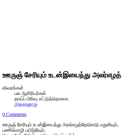
ஊருஞ் சேரியும் உடன்இயைந்து அலர்எழத்
விவரங்கள்
பல ஆசிரியர்கள்
தாய்ப் பிரிவு:
எட்டுத்தொகை
அகநானூறு
0 Comments
ஊருஞ் சேரியும் உடன்இயைந்து அலர்எழத்தேரொடு மறுகியும்,
பணிமொழி பயிற்றியும்,