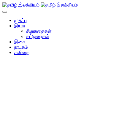
முகப்பு
இயல்
சிறுகதைகள்
கட்டுரைகள்
இசை
நாடகம்
கவிதை