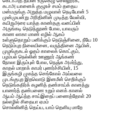
கெடாஅத் தீயின் உருகெழு செல்லூர்க்,
கடாஅ யானைக் குழூஉச் சமம் ததைய
மன்மருங்கு அறுத்த மழுவாள் நெடியோன் 5
முன்முயன்று அரிதினின் முடித்த வேள்வி,
கயிறுஅரை யாத்த காண்தகு வனப்பின்
அருங்கடி நெடுந்தூண் போல, யாவரும்
காண லாகா மாண் எழில் ஆகம்
உள்ளுதொறும் பனிக்கும் நெடுஞ்சினை, நீயே 10
நெடும்புற நிலையினை, வருந்தினை ஆயின்,
முழங்குகடல் ஓதம் காலைக் கொட்கும்,
பழம்பல் நெல்லின் ஊணூர் ஆங்கண்
நோலா இரும்புள் போல, நெஞ்சு அமர்ந்து,
காதல் மாறாக் காமர் புணர்ச்சியின், 15
இருங்கழி முகந்த செங்கோல் அவ்வலை
முடங்குபுற இறவொடு இனமீன் செறிக்கும்
நெடுங்கதிர்க் கழனித் தண்சாய்க் கானத்து
யாணர்த் தண்பணை உறும் எனக் கானல்
ஆயம் ஆய்ந்த சாய்இறைப் பணைத்தோள் 20
நல்எழில் சிதையா ஏமம்
சொல்லினித் தெய்ய, யாம் தெளியு மாறே