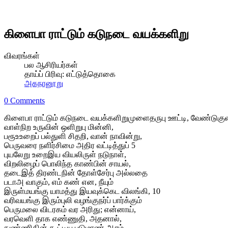
கிளைபா ராட்டும் கடுநடை வயக்களிறு
விவரங்கள்
பல ஆசிரியர்கள்
தாய்ப் பிரிவு:
எட்டுத்தொகை
அகநானூறு
0 Comments
கிளைபா ராட்டும் கடுநடை வயக்களிறுமுளைதருபு ஊட்டி, வேண்டுகு
வாள்நிற உருவின் ஒளிறுபு மின்னி,
பரூஉஉறைப் பல்துளி சிதறி, வான் நாவின்று,
பெருவரை நளிர்சிமை அதிர வட்டித்துப் 5
புயலேறு உறைஇய வியலிருள் நடுநாள்,
விறலிழைப் பொலிந்த காண்பின் சாயல்,
தடைஇத் திரண்டநின் தோள்சேர்பு அல்லதை
படாஅ வாகும், எம் கண் என, நீயும்
இருள்மயங்கு யாமத்து இயவுக்கெட விலங்கி, 10
வரிவயங்கு இரும்புலி வழங்குநர்ப் பார்க்கும்
பெருமலை விடரகம் வர அரிது; என்னாய்,
வரவெளி தாக எண்ணுதி, அதனால்,
நுண்ணிதின் கூட்டிய படுமாண் ஆரம்