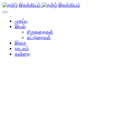
முகப்பு
இயல்
சிறுகதைகள்
கட்டுரைகள்
இசை
நாடகம்
கவிதை