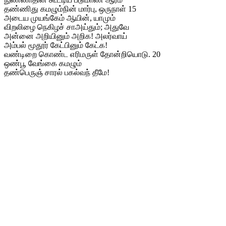
தண்ணிது கமழும்நின் மார்பு, ஒருநாள் 15
அடைய முயங்கேம் ஆயின், யாமும்
விறலிழை நெகிழச் சாஅய்தும்; அதுவே
அன்னை அறியினும் அறிக! அலர்வாய்
அம்பல் மூதூர் கேட்பினும் கேட்க!
வண்டிறை கொண்ட எரிமருள் தோன்றியொடு. 20
ஒண்பூ வேங்கை கமழும்
தண்பெருஞ் சாரல் பகல்வந் தீமே!