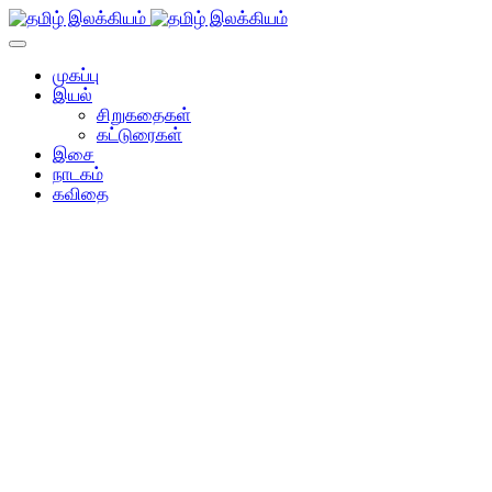
முகப்பு
இயல்
சிறுகதைகள்
கட்டுரைகள்
இசை
நாடகம்
கவிதை