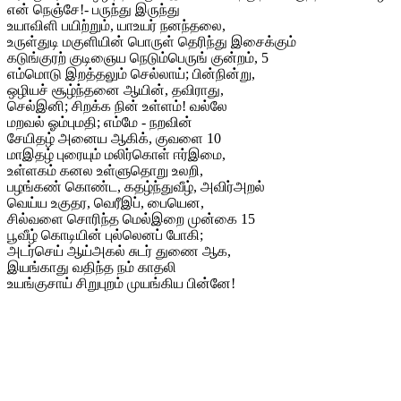
என் நெஞ்சே!- பருந்து இருந்து
உயாவிளி பயிற்றும், யாஉயர் நனந்தலை,
உருள்துடி மகுளியின் பொருள் தெரிந்து இசைக்கும்
கடுங்குரற் குடிஞைய நெடும்பெருங் குன்றம், 5
எம்மொடு இறத்தலும் செல்லாய்; பின்நின்று,
ஒழியச் சூழ்ந்தனை ஆயின், தவிராது,
செல்இனி; சிறக்க நின் உள்ளம்! வல்லே
மறவல் ஓம்புமதி; எம்மே - நறவின்
சேயிதழ் அனைய ஆகிக், குவளை 10
மாஇதழ் புரையும் மலிர்கொள் ஈர்இமை,
உள்ளகம் கனல உள்ளுதொறு உலறி,
பழங்கண் கொண்ட, கதழ்ந்துவீழ், அவிர்அறல்
வெய்ய உகுதர, வெரீஇப், பையென,
சில்வளை சொரிந்த மெல்இறை முன்கை 15
பூவீழ் கொடியின் புல்லெனப் போகி;
அடர்செய் ஆய்அகல் சுடர் துணை ஆக,
இயங்காது வதிந்த நம் காதலி
உயங்குசாய் சிறுபுறம் முயங்கிய பின்னே!