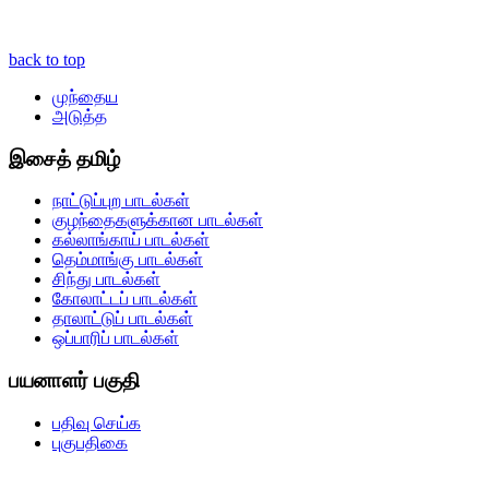
back to top
முந்தைய
அடுத்த
இசைத் தமிழ்
நாட்டுப்புற பாடல்கள்
குழந்தைகளுக்கான பாடல்கள்
கல்லாங்காய் பாடல்கள்
தெம்மாங்கு பாடல்கள்
சிந்து பாடல்கள்
கோலாட்டப் பாடல்கள்
தாலாட்டுப் பாடல்கள்
ஒப்பாரிப் பாடல்கள்
பயனாளர் பகுதி
பதிவு செய்க
புகுபதிகை