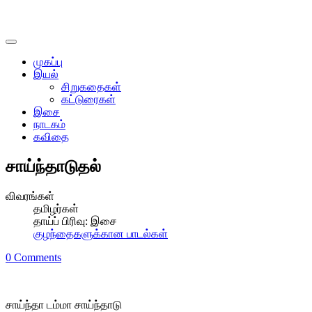
முகப்பு
இயல்
சிறுகதைகள்
கட்டுரைகள்
இசை
நாடகம்
கவிதை
சாய்ந்தாடுதல்
விவரங்கள்
தமிழர்கள்
தாய்ப் பிரிவு:
இசை
குழந்தைகளுக்கான பாடல்கள்
0 Comments
சாய்ந்தா டம்மா சாய்ந்தாடு