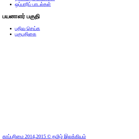
ஒப்பாரிப் பாடல்கள்
பயனாளர் பகுதி
பதிவு செய்க
புகுபதிகை
காப்புரிமை 2014,2015 © தமிழ் இலக்கியம்