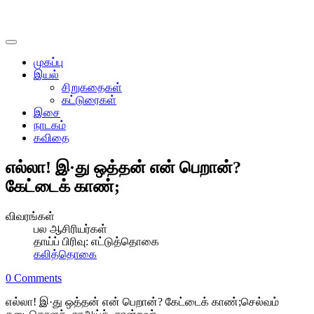
முகப்பு
இயல்
சிறுகதைகள்
கட்டுரைகள்
இசை
நாடகம்
கவிதை
எல்லா! இ·து ஒத்தன் என் பெறான்?
கேட்டைக் காண்;
விவரங்கள்
பல ஆசிரியர்கள்
தாய்ப் பிரிவு:
எட்டுத்தொகை
கலித்தொகை
0 Comments
எல்லா! இ·து ஒத்தன் என் பெறான்? கேட்டைக் காண்;செல்வம்