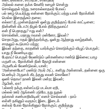
கடைகொளச், சாஅய்ச், சான்றவர்
அல்லல் களை தக்க கேளிர் உழைச் சென்று
சொல்லுதல் உற்று, உரைகல்லாதவர் போலப்
பல் ஊழ் பெயர்ந்து என்னை நோக்கும்; மற்று யான் நோக்கின்
மெல்ல இறைஞ்சும் தலை;
எல்லா! நீ, முன்னத்தான் ஒன்று குறித்தாய் போல் காட்டினை;
நின்னின் விடாஅ நிழல் போல் திரிதருவாய்!
என் நீ பெறாதது? ஈது என்?
சொல்லின், மறாது ஈவாள் மன்னோ, இவள்?
செறாஅது, ஈதல் இரந்தார்க்கு, ஒன்று ஆற்றாது வாழ்தலின்,
சாதலும் கூடுமாம் மற்று;
இவள் தந்தை, காதலின் யார்க்கும் கொடுக்கும் விழுப் பொருள்;
யாது நீ வேண்டியது;
பேதாய்! பொருள் வேண்டும் புன்கண்மை ஈண்டு இல்லை; யாழ
மருளி மட நோக்கின் நின் தோழி என்னை
அருளீயல் வேண்டுவல், யான்;
'அன்னையோ!' மண்டு அமர் அட்ட களிறு அன்னான், தன்னை ஒரு
பெண்டிர் அருளக் கிடந்தது எவன் கொலோ?
ஒண் தொடீ! நாண் இலன் மன்ற; இவன்;
ஆயின், ஏஎ!
'பல்லார் நக்கு எள்ளப்படு மடல்மா ஏறி,
மல்லல் ஊர் ஆங்கண் படுமே, நறு நுதல்
நல்காள் கண்மாறிவிடின்' எனச் செல்வான் - நாம்
எள்ளி நகினும் வரூஉம்; இடை இடைக்
கள்வர் போல் நோக்கினும் நோக்கும்; குறித்தது