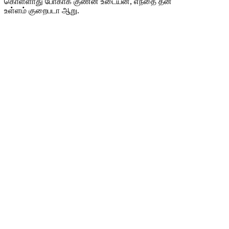
கொள்ளாது போகாக் குணன் உடையன், எந்தை தன்
உள்ளம் குறைபடா ஆறு.