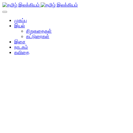
முகப்பு
இயல்
சிறுகதைகள்
கட்டுரைகள்
இசை
நாடகம்
கவிதை