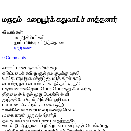
மருதம் - உறையூர்க் கதுவாய்ச் சாத்தனார்
விவரங்கள்
பல ஆசிரியர்கள்
தாய்ப் பிரிவு:
எட்டுத்தொகை
நற்றிணை
0 Comments
வாராய் பாண நகுகம் நேரிழை
கடும்புடைக் கடுஞ் சூல் நம் குடிக்கு உதவி
நெய்யோடு இமைக்கும் ஐயவித் திரள் காழ்
விளங்கு நகர் விளங்கக் கிடந்தோட் குறுகி
புதல்வன் ஈன்றெனப் பெயர் பெயர்த்து அவ் வரித்
திதலை அல்குல் முது பெண்டு ஆகி
துஞ்சுதியோ மெல் அம் சில் ஓதி என
பல் மாண் அகட்டில் குவளை ஒற்றி
உள்ளினென் உறையும் எற் கண்டு மெல்ல
முகை நாண் முறுவல் தோற்றி
தகை மலர் உண்கண் கை புதைத்ததுவே
ஊடல் நீட ஆற்றானாய் நின்றான் பாணர்க்குச் சொல்லியது
முன் நிகழ்ந்ததனைப் பாணர்க்குச் சொல்லியதூஉம் ஆம்