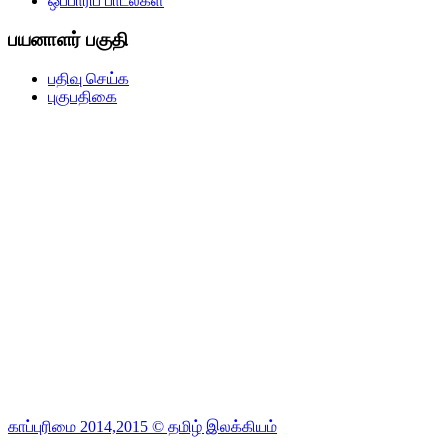
ஒப்பாரிப் பாடல்கள்
பயனாளர் பகுதி
பதிவு செய்க
புகுபதிகை
காப்புரிமை 2014,2015 © தமிழ் இலக்கியம்