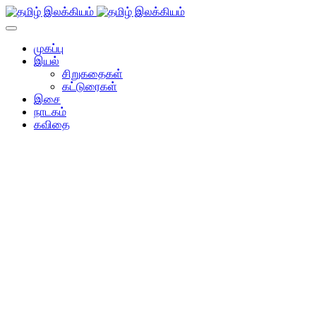
முகப்பு
இயல்
சிறுகதைகள்
கட்டுரைகள்
இசை
நாடகம்
கவிதை