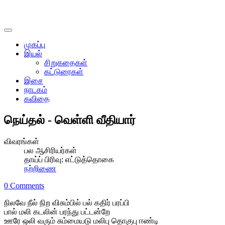
முகப்பு
இயல்
சிறுகதைகள்
கட்டுரைகள்
இசை
நாடகம்
கவிதை
நெய்தல் - வெள்ளி வீதியார்
விவரங்கள்
பல ஆசிரியர்கள்
தாய்ப் பிரிவு:
எட்டுத்தொகை
நற்றிணை
0 Comments
நிலவே நீல் நிற விசும்பில் பல் கதிர் பரப்பி
பால் மலி கடலின் பரந்து பட்டன்றே
ஊரே ஒலி வரும் சும்மையடு மலிபு தொகுபு ஈண்டி