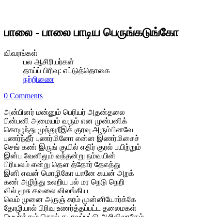
பாலை - பாலை பாடிய பெருங்கடுங்கோ
விவரங்கள்
பல ஆசிரியர்கள்
தாய்ப் பிரிவு:
எட்டுத்தொகை
நற்றிணை
0 Comments
அன்பினர் மன்னும் பெரியர் அதன்தலை
பின்பனி அமையம் வரும் என முன்பனிக்
கொழுந்து முந்துறீஇக் குரவு அரும்பினவே
புணர்ந்தீர் புணர்மினோ என்ன இணர்மிசைச்
செங் கண் இருங் குயில் எதிர் குரல் பயிற்றும்
இன்ப வேனிலும் வந்தன்று நம்வயின்
பிரியலம் என்று தௌ த்தோர் தேஎத்து
இனி எவன் மொழிகோ யானே கயன் அறக்
கண் அழிந்து உலறிய பல் மர நெடு நெறி
வில் மூசு கவலை விலங்கிய
வெம் முனை அருஞ் சுரம் முன்னியோர்க்கே
தோழியால் பிரிவு உணர்த்தப்பட்ட தலைமகள்
பெயர்த்தும் சொல் கடாவப்பட்டு அறிவிலாதேம்