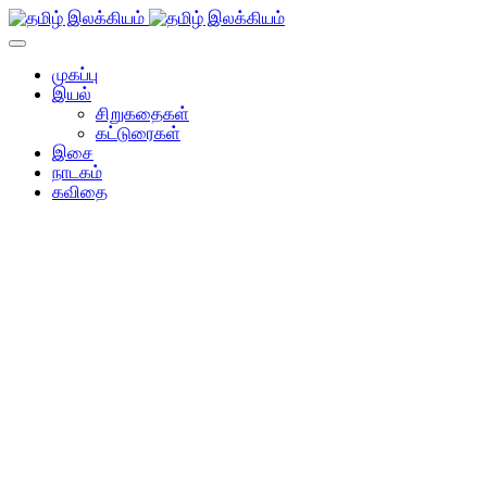
முகப்பு
இயல்
சிறுகதைகள்
கட்டுரைகள்
இசை
நாடகம்
கவிதை