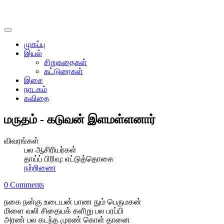
முகப்பு
இயல்
சிறுகதைகள்
கட்டுரைகள்
இசை
நாடகம்
கவிதை
மருதம் - கடுவன் இளமள்ளனார்
விவரங்கள்
பல ஆசிரியர்கள்
தாய்ப் பிரிவு:
எட்டுத்தொகை
நற்றிணை
0 Comments
நகை நன்கு உடையன் பாண நும் பெருமகன்
மிளை வலி சிதையக் களிறு பல பரப்பி
அரண் பல கடந்த முரண் கொள் தானை