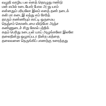
வழுதி வாழிய பல எனத் தொழுது ஈண்டு
மன் எயில் உடையோர் போல அ·து யாம்
என்னதும் பரியலோ இலம் எனத் தண் நடைக்
கலி மா கடைஇ வந்து எம் சேரித்
தாரும் கண்ணியும் காட்டி ஒருமைய
நெஞ்சம் கொண்டமை விடுமோ அஞ்ச
கண்ணுடைச் சிறு கோல் பற்றிக்
கதம் பெரிது உடையள் யாய் அழுங்கலோ இலளே
தலைநின்று ஒழுகப்படா நின்ற பரத்தை
தலைவனை நெருங்கிப் பாணற்கு உரைத்தது