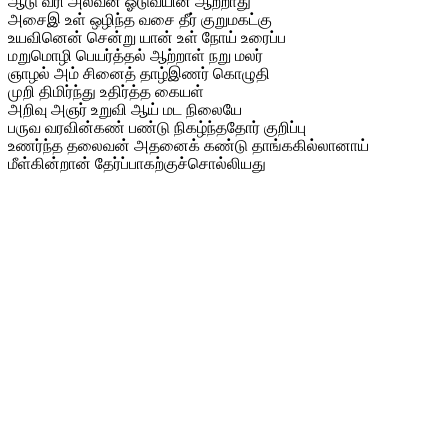
ஆடு வரி அலவன் ஓடுவயின் ஆற்றாது
அசைஇ உள் ஒழிந்த வசை தீர் குறுமகட்கு
உயவினென் சென்று யான் உள் நோய் உரைப்ப
மறுமொழி பெயர்த்தல் ஆற்றாள் நறு மலர்
ஞாழல் அம் சினைத் தாழ்இணர் கொழுதி
முறி திமிர்ந்து உதிர்த்த கையள்
அறிவு அஞர் உறுவி ஆய் மட நிலையே
பருவ வரவின்கண் பண்டு நிகழ்ந்ததோர் குறிப்பு
உணர்ந்த தலைவன் அதனைக் கண்டு தாங்ககில்லானாய்
மீள்கின்றான் தேர்ப்பாகற்குச்சொல்லியது