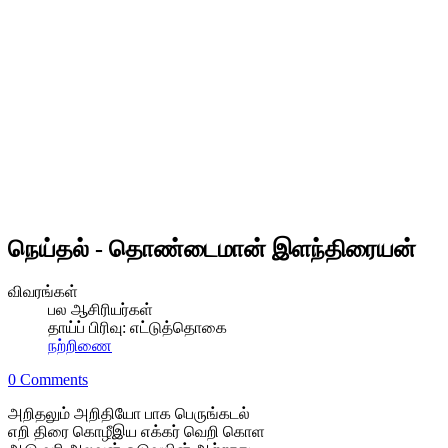
நெய்தல் - தொண்டைமான் இளந்திரையன்
விவரங்கள்
பல ஆசிரியர்கள்
தாய்ப் பிரிவு:
எட்டுத்தொகை
நற்றிணை
0 Comments
அறிதலும் அறிதியோ பாக பெருங்கடல்
எறி திரை கொழீஇய எக்கர் வெறி கொள