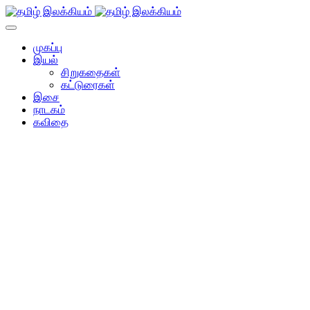
முகப்பு
இயல்
சிறுகதைகள்
கட்டுரைகள்
இசை
நாடகம்
கவிதை