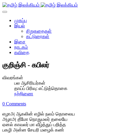
முகப்பு
இயல்
சிறுகதைகள்
கட்டுரைகள்
இசை
நாடகம்
கவிதை
குறிஞ்சி - கபிலர்
விவரங்கள்
பல ஆசிரியர்கள்
தாய்ப் பிரிவு:
எட்டுத்தொகை
நற்றிணை
0 Comments
எழாஅ ஆகலின் எழில் நலம் தொலைய
அழாஅ தீமோ நொதுமலர் தலையே
ஏனல் காவலர் மா வீழ்த்துப் பறித்த
பகழி அன்ன சேயரி மழைக் கண்