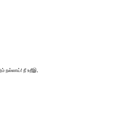
 நல்லாய்! நீ உறீஇ,