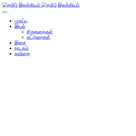
முகப்பு
இயல்
சிறுகதைகள்
கட்டுரைகள்
இசை
நாடகம்
கவிதை