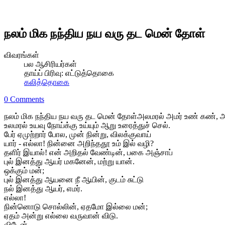
நலம் மிக நந்திய நய வரு தட மென் தோள்
விவரங்கள்
பல ஆசிரியர்கள்
தாய்ப் பிரிவு:
எட்டுத்தொகை
கலித்தொகை
0 Comments
நலம் மிக நந்திய நய வரு தட மென் தோள்அலமரல் அமர் உண் கண், அம்
உலமரல் உயவு நோய்க்கு உய்யும் ஆறு உரைத்துச் செல்.
பேர் ஏமுற்றார் போல, முன் நின்று, விலக்குவாய்
யார் - எல்லா! நின்னை அறிந்ததூ உம் இல் வழி?
தளிர் இயால்! என் அறிதல் வேண்டின், பகை அஞ்சாப்
புல் இனத்து ஆயர் மகனேன், மற்று யான்.
ஒக்கும் மன்;
புல் இனத்து ஆயனை நீ ஆயின், குடம் சுட்டு
நல் இனத்து ஆயர், எமர்.
எல்லா!
நின்னொடு சொல்லின், ஏதமோ இல்லை மன்;
ஏதம் அன்று எல்லை வருவான் விடு.
விடேன்,