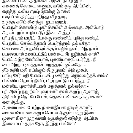
இணைப் படைத் தானை அரசோடு உறினும் -
கணைத் தொடை நாணும், கடும் துடி ஆர்ப்பின்,
எருத்து வலிய எறுழ் நோக்கு இரலை
மருப்பின் திரிந்து மறிந்து வீழ் தாடி,
உருத்த கடும் சினத்து, ஓடா மறவர்,
பொருள் கொண்டு புண் செயின் அல்லதை, அன்போடு
அருள் புறம் மாறிய ஆர் இடை அத்தம் -
புரிபு நீ புறம் மாறிப், போக்கு எண்ணிப், புதிது ஈண்டிப்
பெருகிய செல்வத்தான் பெயர்த்தரல் ஒல்வதோ -
செயலை அம் தளிர் ஏய்க்கும் எழில் நலம்; அந் நலம்
பயலையால் உணப்பட்டுப் பண்டை நீர் ஒழிந்தக் கால்?
பொய் அற்ற கேள்வியால், புரையோரைப் படர்ந்து, நீ
மை அற்ற படிவத்தான் மறுத்தரல் ஒல்வதோ -
தீம் கதிர் மதி ஏய்க்கும் திருமுகம்; அம் முகம்,
பாம்பு சேர் மதி போலப் பசப்பு ஊர்ந்து தொலைந்தக் கால்?
பின்னிய தொடர் நீவிப், பிறர் நாட்டுப் படர்ந்து, நீ
மன்னிய புணர்ச்சியான் மறுத்தரல் ஒல்வதோ -
புரி அவிழ் நறு நீலம் புரை உண் கண் கலுழ்பு ஆனாத்,
திரி உமிழ் நெய்யே போல், தெண் பனி உறைக்கும்கால்?
என ஆங்கு,
அனையவை போற்ற, நினைஇயன நாடிக் காண்;
வளமையோ வைகலும் செயல் ஆகும்; மற்று இவள்
முளை நிரை முறுவலார் ஆயத்துள் எடுத்து ஆய்ந்த
இளமையும் தருவதோ, இறந்த பின்னே?