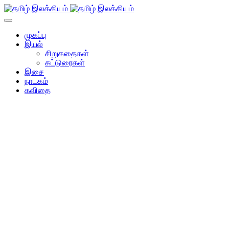
முகப்பு
இயல்
சிறுகதைகள்
கட்டுரைகள்
இசை
நாடகம்
கவிதை