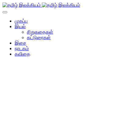
முகப்பு
இயல்
சிறுகதைகள்
கட்டுரைகள்
இசை
நாடகம்
கவிதை