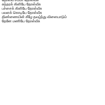
சுந்தரக் கிளியே தோள்வீசு
பச்சைக் கிளியே தோள்வீசு
பவளக் கொடியே தோள்வீசு
திண்ணையின் கீழே தவழ்ந்து விளையாடும்
தேனே மணியே தோள்வீசு