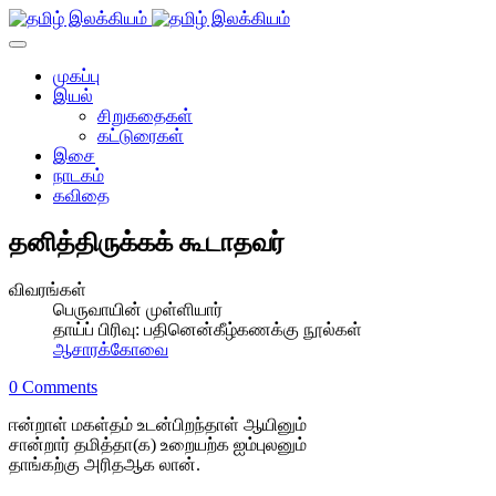
முகப்பு
இயல்
சிறுகதைகள்
கட்டுரைகள்
இசை
நாடகம்
கவிதை
தனித்திருக்கக் கூடாதவர்
விவரங்கள்
பெருவாயின் முள்ளியார்
தாய்ப் பிரிவு:
பதினென்கீழ்கணக்கு நூல்கள்
ஆசாரக்கோவை
0 Comments
ஈன்றாள் மகள்தம் உடன்பிறந்தாள் ஆயினும்
சான்றார் தமித்தா(க) உறையற்க ஐம்புலனும்
தாங்கற்கு அரிதஆக லான்.