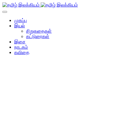
முகப்பு
இயல்
சிறுகதைகள்
கட்டுரைகள்
இசை
நாடகம்
கவிதை