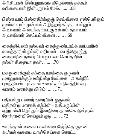
அரிசியான் இன்புறூங்உங் கீழெல்லாந் தத்தம்
வரிசையான் இன்புறூஉம் மேல். ..... ..68
பின்னவாம் பின்னதிர்க்குஞ் செய்வினை என்பெறினும்
முன்னவாம் முன்னம் அறிந்தார்கட்கு - என்னும்
அவாவாம் அடைந்தார்கட்கு உள்ளம் தவாவாம்
அவாவிலார் செய்யும் வினை. ..... ..69
கைத்தில்லார் நல்லவர் கைத்துண்டாய்க் காப்பாரின்
வைத்தாரின் நல்லர் வறியவர் - பைத்தெழுந்து
வைதாரின் நல்லர் பொறுப்பவர் செய்தாரின்
நல்லர் சிதையா தவர். ..... ..70
மகனுரைக்கும் தந்தை நலத்தை ஒருவன்
முகனுரைக்கும் உள்நின்ற வேட்கை - அகல்நீர்ப்
புலத்தியல்பு புக்கான் உரைக்கும் நிலத்தியல்பு
வானம் உரைத்து விடும். ..... ..71
பதிநன்று பல்லார் உறையின் ஒருவன்
மதிநன்று மாசறக் கற்பின் - நுதிமருப்பின்
ஏற்றான்வீ றெய்தும் இனநிரை தான்கொடுக்குஞ்
சோற்றான்வீ றெய்தும் குடி. ..... ..72
ஊர்ந்தான் வகைய கலினமா நேர்ந்தொருவன்
ஆற்றல் வகைய வறஞ்செய்கை தொட்ட