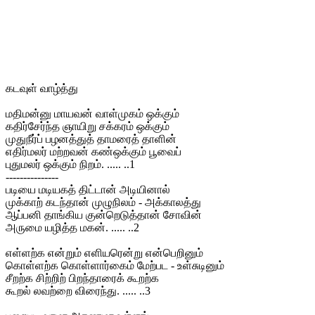
கடவுள் வாழ்த்து
மதிமன்னு மாயவன் வாள்முகம் ஒக்கும்
கதிர்சேர்ந்த ஞாயிறு சக்கரம் ஒக்கும்
முதுநீர்ப் பழனத்துத் தாமரைத் தாளின்
எதிர்மலர் மற்றவன் கண்ஒக்கும் பூவைப்
புதுமலர் ஒக்கும் நிறம். ..... ..1
---------------
படியை மடியகத் திட்டான் அடியினால்
முக்காற் கடந்தான் முழுநிலம் - அக்காலத்து
ஆப்பனி தாங்கிய குன்றெடுத்தான் சோவின்
அருமை யழித்த மகன். ..... ..2
எள்ளற்க என்றும் எளியரென்று என்பெறினும்
கொள்ளற்க கொள்ளார்கைம் மேற்பட - உள்சுடினும்
சீறற்க சிற்றிற் பிறந்தாரைக் கூறற்க
கூறல் லவற்றை விரைந்து. ..... ..3