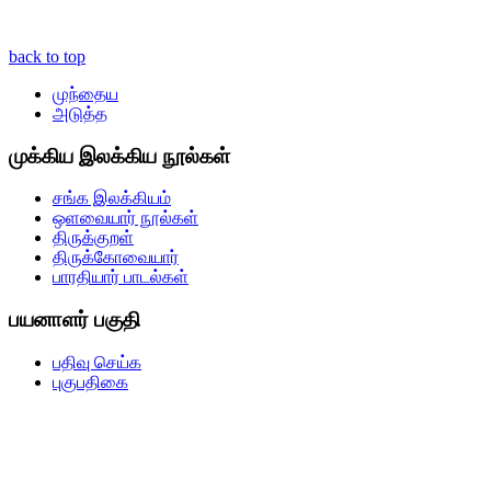
back to top
முந்தைய
அடுத்த
முக்கிய இலக்கிய நூல்கள்
சங்க இலக்கியம்
ஒளவையார் நூல்கள்
திருக்குறள்
திருக்கோவையார்
பாரதியார் பாடல்கள்
பயனாளர் பகுதி
பதிவு செய்க
புகுபதிகை