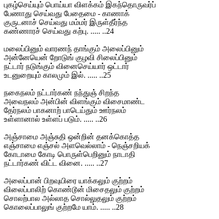
புகழ்செய்யும் பொய்யா விளக்கம் இகந்தொருவர்ப்
பேணாது செய்வது பேதைமை - காணாக்
குருடனாச் செய்வது மம்மர் இருள்தீர்ந்த
கண்ணாரச் செய்வது கற்பு. ..... ..24
மலைப்பினும் வாரணந் தாங்கும் அலைப்பினும்
அன்னேயென் றோடுங் குழவி சிலைப்பினும்
நட்டார் நடுங்கும் வினைசெய்யார் ஒட்டார்
உடனுறையும் காலமும் இல். ..... ..25
நகைநலம் நட்டார்கண் நந்துஞ் சிறந்த
அவைநலம் அன்பின் விளங்கும் விசைமாண்ட
தேர்நலம் பாகனாற் பாடெய்தும் ஊர்நலம்
உள்ளானால் உள்ளப் படும். ..... ..26
அஞ்சாமை அஞ்சுதி ஒன்றின் தனக்கொத்த
எஞ்சாமை எஞ்சல் அளவெல்லாம் - நெஞ்சறியக்
கோடாமை கோடி பொருள்பெறினும் நாடாதி
நட்டார்கண் விட்ட வினை. ..... ..27
அலைப்பான் பிறவுயிரை யாக்கலும் குற்றம்
விலைப்பாலிற் கொண்டூன் மிசைதலும் குற்றம்
சொலற்பால அல்லாத சொல்லுதலும் குற்றம்
கொலைப்பாலுங் குற்றமே யாம். ..... ..28