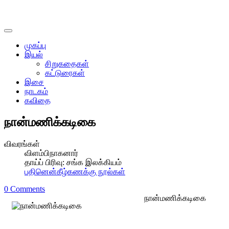
முகப்பு
இயல்
சிறுகதைகள்
கட்டுரைகள்
இசை
நாடகம்
கவிதை
நான்மணிக்கடிகை
விவரங்கள்
விளம்பிநாகனார்
தாய்ப் பிரிவு:
சங்க இலக்கியம்
பதினென்கீழ்கணக்கு நூல்கள்
0 Comments
நான்மணிக்கடிகை