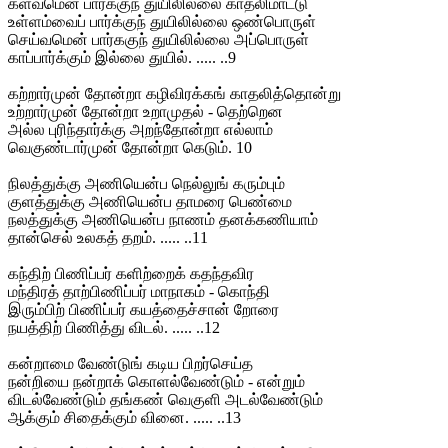
கள்வமென் பார்க்குந் துயிலில்லை காதலிமாட்டு
உள்ளம்வைப் பார்க்குந் துயிலில்லை ஒண்பொருள்
செய்வமென் பார்ககுந் துயிலில்லை அப்பொருள்
காப்பார்க்கும் இல்லை துயில். ..... ..9
கற்றார்முன் தோன்றா கழிவிரக்கங் காதலித்தொன்று
உற்றார்முன் தோன்றா உறாமுதல் - தெற்றென
அல்ல புரிந்தார்க்கு அறந்தோன்றா எல்லாம்
வெகுண்டார்முன் தோன்றா கெடும். 10
நிலத்துக்கு அணியென்ப நெல்லுங் கரும்பும்
குளத்துக்கு அணியென்ப தாமரை பெண்மை
நலத்துக்கு அணியென்ப நாணம் தனக்கணியாம்
தான்செல் உலகத் தறம். ..... ..11
கந்திற் பிணிப்பர் களிற்றைக் கதந்தவிர
மந்திரத் தாற்பிணிப்பர் மாநாகம் - கொந்தி
இரும்பிற் பிணிப்பர் கயத்தைச்சான் றோரை
நயத்திற் பிணித்து விடல். ..... ..12
கன்றாமை வேண்டுங் கடிய பிறர்செய்த
நன்றியை நன்றாக் கொளல்வேண்டும் - என்றும்
விடல்வேண்டும் தங்கண் வெகுளி அடல்வேண்டும்
ஆக்கும் சிதைக்கும் வினை. ..... ..13