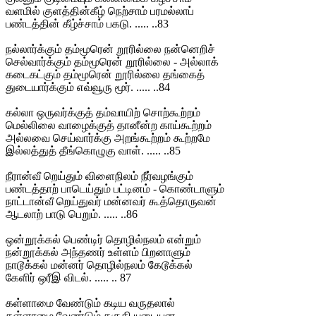
வளமில் குளத்தின்கீழ் நெற்சாம் பரமல்லாப்
பண்டத்தின் கீழ்ச்சாம் பகடு. ..... ..83
நல்லார்க்கும் தம்மூரென் றூரில்லை நன்னெறிச்
செல்வார்க்கும் தம்மூரென் றூரில்லை - அல்லாக்
கடைகட்கும் தம்மூரென் றூரில்லை தங்கைத்
துடையார்க்கும் எவ்வூரு மூர். ..... ..84
கல்லா ஒருவர்க்குத் தம்வாயிற் சொற்கூற்றம்
மெல்லிலை வாழைக்குத் தானீன்ற காய்கூற்றம்
அல்லவை செய்வார்க்கு அறங்கூற்றம் கூற்றமே
இல்லத்துத் தீங்கொழுகு வாள். ..... ..85
நீரான்வீ றெய்தும் விளைநிலம் நீர்வழங்கும்
பண்டத்தாற் பாடெய்தும் பட்டினம் - கொண்டாளும்
நாட்டான்வீ றெய்துவர் மன்னவர் கூத்தொருவன்
ஆடலாற் பாடு பெறும். ..... ..86
ஒன்றூக்கல் பெண்டிர் தொழில்நலம் என்றும்
நன்றூக்கல் அந்தணர் உள்ளம் பிறனாளும்
நாடூக்கல் மன்னர் தொழில்நலம் கேடூக்கல்
கேளிர் ஒரீஇ விடல். ..... .. 87
கள்ளாமை வேண்டும் கடிய வருதலால்
தள்ளாமை வேண்டும் தகுதி யுடையன