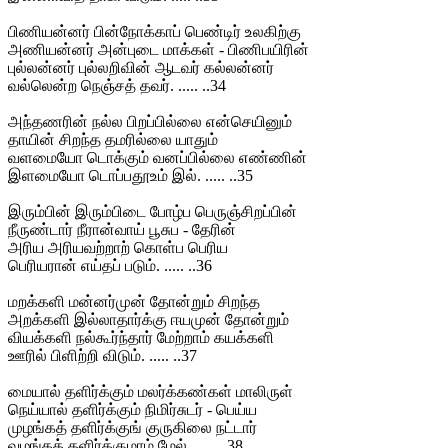
பிணியன்னர் பின்நோக்காப் பெண்டிர் உலகிற்கு
அணியன்னர் அன்புடை மாக்கள் - பிணிபயிரின்
புல்லன்னர் புல்லறிவின் ஆடவர் கல்லன்னர்
வல்லென்ற நெஞ்சத் தவர். ..... ..34
அந்தணரின் நல்ல பிறப்பில்லை என்செயினும்
தாயின் சிறந்த தமரில்லை யாதும்
வளமையோ டொக்கும் வனப்பில்லை எண்ணின்
இளமையோ டொப்பதூஉம் இல். ..... ..35
இரும்பின் இரும்பிடை போழ்ப பெருஞ்சிறப்பின்
நீருண்டார் நீரான்வாய் பூசுப - தேரின்
அரிய அரியவற்றாற் கொள்ப பெரிய
பெரியரான் எய்தப் படும். ..... ..36
மறக்களி மன்னர்முன் தோன்றும் சிறந்த
அறக்களி இல்லாதார்க்கு ஈயமுன் தோன்றும்
வியக்களி நல்கூர்ந்தார் மேற்றாம் கயக்களி
ஊரில் பிளிற்றி விடும். ..... ..37
மையால் தளிர்க்கும் மலர்க்கண்கள் மாலிருள்
நெய்யால் தளிர்க்கும் நிமிர்சுடர் - பெய்ய
முழங்கத் தளிர்க்குங் குருகிலை நட்டார்
வழங்கத் தளிர்க்குமாம் மேல். ..... ..38