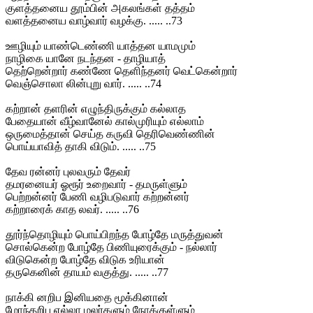
குளத்தனைய தூம்பின் அகலங்கள் தத்தம்
வளத்தனைய வாழ்வார் வழக்கு. ..... ..73
ஊழியும் யாண்டெண்ணி யாத்தன யாமமும்
நாழிகை யானே நடந்தன - தாழியாத்
தெற்றென்றார் கண்ணே தெளிந்தனர் வெட்கென்றார்
வெஞ்சொலா லின்புறு வார். ..... ..74
கற்றான் தளரின் எழுந்திருக்கும் கல்லாத
பேதையான் வீழ்வானேல் கால்முரியும் எல்லாம்
ஒருமைத்தான் செய்த கருவி தெரிவெண்ணின்
பொய்யாவித் தாகி விடும். ..... ..75
தேவ ரன்னர் புலவரும் தேவர்
தமரனையர் ஓரூர் உறைவார் - தமருள்ளும்
பெற்றன்னர் பேணி வழிபடுவார் கற்றன்னர்
கற்றாரைக் காத லவர். ..... ..76
தூர்ந்தொழியும் பொய்பிறந்த போழ்தே மருத்துவன்
சொல்கென்ற போழ்தே பிணியுரைக்கும் - நல்லார்
விடுகென்ற போழ்தே விடுக உரியான்
தருகெனின் தாயம் வகுத்து. ..... ..77
நாக்கி னறிப இனியதை மூக்கினான்
மோந்தறிப எல்லா மலர்களும் நோக்குள்ளும்