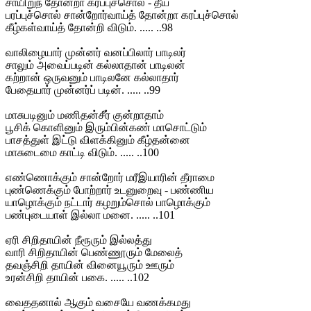
சாயிறுந் தோன்றா கரப்புச்சொல் - தீய
பரப்புச்சொல் சான்றோர்வாய்த் தோன்றா கரப்புச்சொல்
கீழ்கள்வாய்த் தோன்றி விடும். ..... ..98
வாலிழையார் முன்னர் வனப்பிலார் பாடிலர்
சாலும் அவைப்படின் கல்லாதான் பாடிலன்
கற்றான் ஒருவனும் பாடிலனே கல்லாதார்
பேதையார் முன்னர்ப் படின். ..... ..99
மாசுபடினும் மணிதன்சீர் குன்றாதாம்
பூசிக் கொளினும் இரும்பின்கண் மாசொட்டும்
பாசத்துள் இட்டு விளக்கினும் கீழ்தன்னை
மாசுடைமை காட்டி விடும். ..... ..100
எண்ணொக்கும் சான்றோர் மரீஇயாரின் தீராமை
புண்ணெக்கும் போற்றார் உடனுறைவு - பண்ணிய
யாழொக்கும் நட்டார் கழறும்சொல் பாழொக்கும்
பண்புடையாள் இல்லா மனை. ..... ..101
ஏரி சிறிதாயின் நீரூரும் இல்லத்து
வாரி சிறிதாயின் பெண்ணூரும் மேலைத்
தவஞ்சிறி தாயின் வினையூரும் ஊரும்
உரன்சிறி தாயின் பகை. ..... ..102
வைததனால் ஆகும் வசையே வணக்கமது