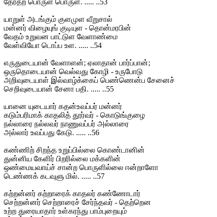
தேர்தற் பொருள பொருள். ..... ..53
யாறுள் அடங்கும் குளமுள வீறுசால்
மன்னர் விழையுங் குடியுள - தொன்மரபின்
வேதம் உறுவன பாட்டுள வேளாண்மை
வேள்வியோ டொப்ப உள. ..... ..54
எருதுடையான் வேளாளன்; ஏலாதான் பார்ப்பான்;
ஒருதொடையான் வெல்வது கோழி - உருபோடு
அறிவுடையாள் இல்வாழ்க்கைப் பெண்ணென்ப சேனைச்
செறிவுடையான் சேனா பதி. ..... ..55
யானை யுடையார் கதன்உவப்பர் மன்னர்
கடும்பரிமாக் காதலித் தூர்வர் - கொடுங்குழை
நல்லாரை நல்லவர் நாணுவப்பர் அல்லாரை
அல்லார் உவப்பது கேடு. ..... ..56
கண்ணிற் சிறந்த உறுப்பில்லை கொண்டானின்
துன்னிய கேளிர் பிறரில்லை மக்களின்
ஒண்மையவாய்ச் சான்ற பொருளில்லை ஈன்றாளோ
டெண்ணக் கடவுளு மில். ..... ..57
கற்றன்னர் கற்றாரைக் காதலர் கண்ணோடார்
செற்றன்னர் செற்றாரைச் சேர்ந்தவர் - தெற்றென
உற்ற துரையாதார் உள்கரந்து பாம்புறையும்