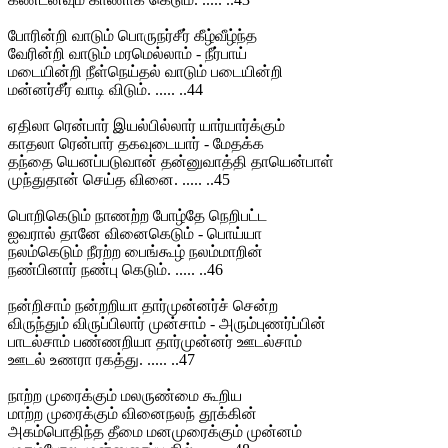
போரின்றி வாடும் பொருநர்சீர் கீழ்வீழ்ந்த
வேரின்றி வாடும் மரமெல்லாம் - நீர்பாய்
மடையின்றி நீள்நெய்தல் வாடும் படையின்றி
மன்னர்சீர் வாடி விடும். ..... ..44
ஏதிலா ரென்பார் இயல்பில்லார் யார்யார்க்கும்
காதலா ரென்பார் தகவுடையார் - மேதக்க
தந்தை யெனப்படுவான் தன்னுவாத்தி தாயென்பாள்
முந்துதான் செய்த வினை. ..... ..45
பொறிகெடும் நாணற்ற போழ்தே நெறிபட்ட
ஐவரால் தானே வினைகெடும் - பொய்யா
நலம்கெடும் நீரற்ற பைங்கூழ் நலம்மாறின்
நண்பினார் நண்பு கெடும். ..... ..46
நன்றிசாம் நன்றறியா தார்முன்னர்ச் சென்ற
விருந்தும் விருப்பிலார் முன்சாம் - அரும்புணர்ப்பின்
பாடல்சாம் பண்ணறியா தார்முன்னர் ஊடல்சாம்
ஊடல் உணரா ரகத்து. ..... ..47
நாற்ற முரைக்கும் மலருண்மை கூறிய
மாற்ற முரைக்கும் வினைநலந் தூக்கின்
அகம்பொதிந்த தீமை மனமுரைக்கும் முன்னம்