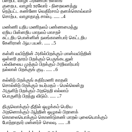
பறைபட வாழா அசுணமா உள்ளங்
குறைபட வாழார் உரவோர் - நிறைவனத்து
நெற்பட்ட கண்ணே வெதிர்சாம் தனக்கொவ்வாச்
சொற்பட வாழாதாஞ் சால்பு. ..... ..4
மண்ணி யறிப மணிநலம் பண்ணமைத்து
ஏறிய பின்னறிப மாநலம் மாசறச்
சுட்டறிப பொன்னின் நலங்காண்பார் கெட்டறிப
கேளிரான் ஆய பயன். ..... ..5
கள்ளி வயிற்றின் அகில்பிறக்கும் மான்வயிற்றின்
ஒள்ளரி தாரம் பிறக்கும் பெருங்கடலுள்
பல்விலைய முத்தம் பிறக்கும் அறிவார்யார்
நல்லாள் பிறக்குங் குடி. ..... ..6
கல்லிற் பிறக்குங் கதிர்மணி காதலி
சொல்லிற் பிறக்கும் உயர்மதம் - மெல்லென்று
அருளிற் பிறக்கும் அறநெறி எல்லாம்
பொருளிற் பிறந்து விடும். ..... ..7
திருவொக்கும் தீதில் ஒழுக்கம் பெரிய
அறனொக்கும் ஆற்றின் ஒழுகல் பிறானக்
கொலையொக்கும் கொண்டுகண் மாறல் புலையொக்கும்
போற்றாதார் மன்னர்ச் செலவு. ..... ..8