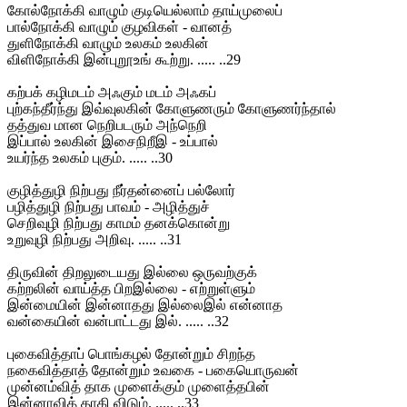
கோல்நோக்கி வாழும் குடியெல்லாம் தாய்முலைப்
பால்நோக்கி வாழும் குழவிகள் - வானத்
துளிநோக்கி வாழும் உலகம் உலகின்
விளிநோக்கி இன்புறூஉங் கூற்று. ..... ..29
கற்பக் கழிமடம் அஃகும் மடம் அஃகப்
புற்கந்தீர்ந்து இவ்வுலகின் கோளுணரும் கோளுணர்ந்தால்
தத்துவ மான நெறிபடரும் அந்நெறி
இப்பால் உலகின் இசைநிறீஇ - உப்பால்
உயர்ந்த உலகம் புகும். ..... ..30
குழித்துழி நிற்பது நீர்தன்னைப் பல்லோர்
பழித்துழி நிற்பது பாவம் - அழித்துச்
செறிவுழி நிற்பது காமம் தனக்கொன்று
உறுவுழி நிற்பது அறிவு. ..... ..31
திருவின் திறலுடையது இல்லை ஒருவற்குக்
கற்றலின் வாய்த்த பிறஇல்லை - எற்றுள்ளும்
இன்மையின் இன்னாதது இல்லைஇல் என்னாத
வன்கையின் வன்பாட்டது இல். ..... ..32
புகைவித்தாப் பொங்கழல் தோன்றும் சிறந்த
நகைவித்தாத் தோன்றும் உவகை - பகையொருவன்
முன்னம்வித் தாக முளைக்கும் முளைத்தபின்
இன்னாவித் தாகி விடும். ..... ..33