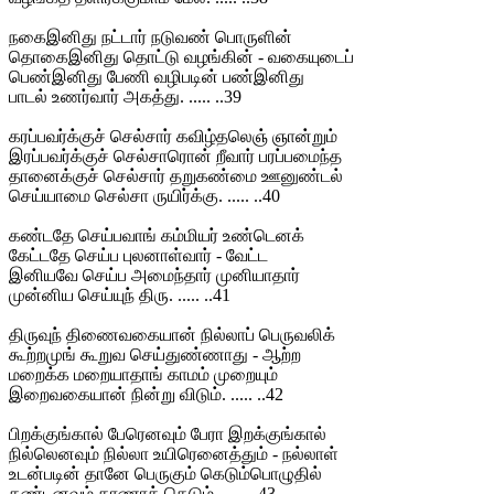
நகைஇனிது நட்டார் நடுவண் பொருளின்
தொகைஇனிது தொட்டு வழங்கின் - வகையுடைப்
பெண்இனிது பேணி வழிபடின் பண்இனிது
பாடல் உணர்வார் அகத்து. ..... ..39
கரப்பவர்க்குச் செல்சார் கவிழ்தலெஞ் ஞான்றும்
இரப்பவர்க்குச் செல்சாரொன் றீவார் பரப்பமைந்த
தானைக்குச் செல்சார் தறுகண்மை ஊனுண்டல்
செய்யாமை செல்சா ருயிர்க்கு. ..... ..40
கண்டதே செய்பவாங் கம்மியர் உண்டெனக்
கேட்டதே செய்ப புலனாள்வார் - வேட்ட
இனியவே செய்ப அமைந்தார் முனியாதார்
முன்னிய செய்யுந் திரு. ..... ..41
திருவுந் திணைவகையான் நில்லாப் பெருவலிக்
கூற்றமுங் கூறுவ செய்துண்ணாது - ஆற்ற
மறைக்க மறையாதாங் காமம் முறையும்
இறைவகையான் நின்று விடும். ..... ..42
பிறக்குங்கால் பேரெனவும் பேரா இறக்குங்கால்
நில்லெனவும் நில்லா உயிரெனைத்தும் - நல்லாள்
உடன்படின் தானே பெருகும் கெடும்பொழுதில்
கண்டனவும் காணாக் கெடும். ..... ..43