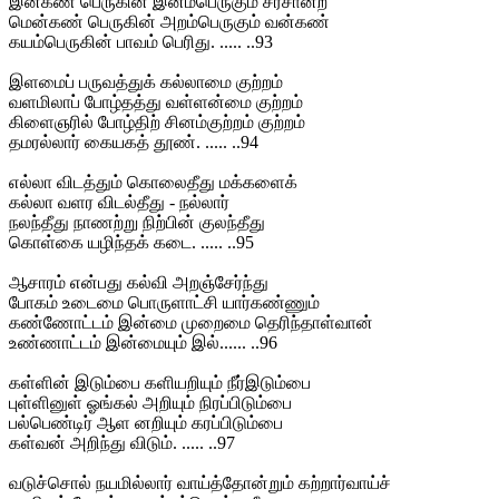
இன்கண் பெருகின் இனம்பெருகும் சீர்சான்ற
மென்கண் பெருகின் அறம்பெருகும் வன்கண்
கயம்பெருகின் பாவம் பெரிது. ..... ..93
இளமைப் பருவத்துக் கல்லாமை குற்றம்
வளமிலாப் போழ்தத்து வள்ளன்மை குற்றம்
கிளைஞரில் போழ்திற் சினம்குற்றம் குற்றம்
தமரல்லார் கையகத் தூண். ..... ..94
எல்லா விடத்தும் கொலைதீது மக்களைக்
கல்லா வளர விடல்தீது - நல்லார்
நலந்தீது நாணற்று நிற்பின் குலந்தீது
கொள்கை யழிந்தக் கடை. ..... ..95
ஆசாரம் என்பது கல்வி அறஞ்சேர்ந்து
போகம் உடைமை பொருளாட்சி யார்கண்ணும்
கண்ணோட்டம் இன்மை முறைமை தெரிந்தாள்வான்
உண்ணாட்டம் இன்மையும் இல்...... ..96
கள்ளின் இடும்பை களியறியும் நீர்இடும்பை
புள்ளினுள் ஓங்கல் அறியும் நிரப்பிடும்பை
பல்பெண்டிர் ஆள னறியும் கரப்பிடும்பை
கள்வன் அறிந்து விடும். ..... ..97
வடுச்சொல் நயமில்லார் வாய்த்தோன்றும் கற்றார்வாய்ச்