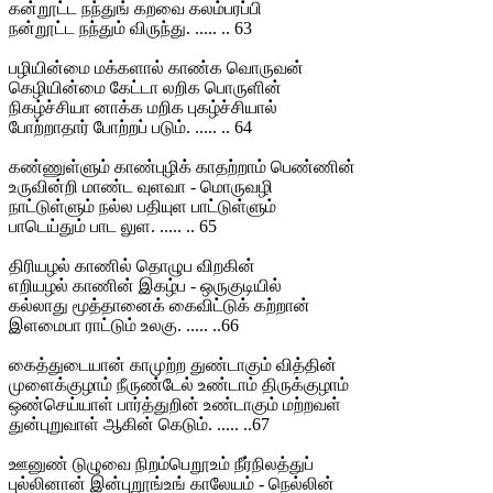
கன்றூட்ட நந்துங் கறவை கலம்பரப்பி
நன்றூட்ட நந்தும் விருந்து. ..... .. 63
பழியின்மை மக்களால் காண்க வொருவன்
கெழியின்மை கேட்டா லறிக பொருளின்
நிகழ்ச்சியா னாக்க மறிக புகழ்ச்சியால்
போற்றாதார் போற்றப் படும். ..... .. 64
கண்ணுள்ளும் காண்புழிக் காதற்றாம் பெண்ணின்
உருவின்றி மாண்ட வுளவா - மொருவழி
நாட்டுள்ளும் நல்ல பதியுள பாட்டுள்ளும்
பாடெய்தும் பாட லுள. ..... .. 65
திரியழல் காணில் தொழுப விறகின்
எறியழல் காணின் இகழ்ப - ஒருகுடியில்
கல்லாது மூத்தானைக் கைவிட்டுக் கற்றான்
இளமைபா ராட்டும் உலகு. ..... ..66
கைத்துடையான் காமுற்ற துண்டாகும் வித்தின்
முளைக்குழாம் நீருண்டேல் உண்டாம் திருக்குழாம்
ஒண்செய்யாள் பார்த்துறின் உண்டாகும் மற்றவள்
துன்புறுவாள் ஆகின் கெடும். ..... ..67
ஊனுண் டுழுவை நிறம்பெறூஉம் நீர்நிலத்துப்
புல்லினான் இன்புறூங்உங் காலேயம் - நெல்லின்