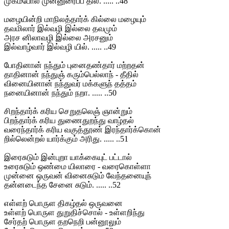
முகம்போல முன்னுரைப்ப தில். ..... ..48
மழையின்றி மாநிலத்தார்க் கில்லை மழையும்
தவமிலார் இல்வழி இல்லை தவமும்
அரச னிலாவழி இல்லை அரசனும்
இல்வாழ்வார் இல்வழி யில். ..... ..49
போதினான் நந்தும் புனைதண்தார் மற்றதன்
தாதினான் நந்துஞ் கரும்பெல்லாந் - தீதில்
வினையினான் நந்துவர் மக்களுந் தத்தம்
நனையினான் நந்தும் நறா. ..... ..50
சிறந்தார்க் கரிய செறுதலெஞ் ஞான்றும்
பிறந்தார்க் கரிய துணைதுறந்து வாழ்தல்
வரைந்தார்க் கரிய வகுத்தூண் இரந்தார்க்கொன்
றில்லென்றல் யார்க்கும் அரிது. ..... ..51
இரைசுடும் இன்புறா யாக்கையுட் பட்டால்
உரைசுடும் ஒண்மை யிலாரை - வரைகொள்ளா
முன்னை ஒருவன் வினைசுடும் வேந்தனையுந்
தன்னடைந்த சேனை சுடும். ..... ..52
எள்ளற் பொருள திகழ்தல் ஒருவனை
உள்ளற் பொருள துறுதிச்சொல் - உள்ளறிந்து
சேர்தற் பொருள தறநெறி பன்னூலும்