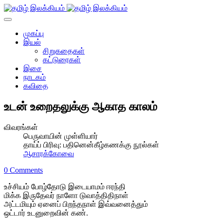
முகப்பு
இயல்
சிறுகதைகள்
கட்டுரைகள்
இசை
நாடகம்
கவிதை
உடன் உறைதலுக்கு ஆகாத காலம்
விவரங்கள்
பெருவாயின் முள்ளியார்
தாய்ப் பிரிவு:
பதினென்கீழ்கணக்கு நூல்கள்
ஆசாரக்கோவை
0 Comments
உச்சியம் போழ்தோடு இடையாமம் ஈரந்தி
மிக்க இருதேவர் நாளோ டுவாத்திதிநாள்
அட்டமியும் ஏனைப் பிறந்தநாள் இவ்வனைத்தும்
ஒட்டார் உடனுறைவின் கண்.