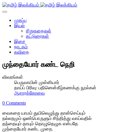
முகப்பு
இயல்
சிறுகதைகள்
கட்டுரைகள்
இசை
நாடகம்
கவிதை
முந்தையோர் கண்ட நெறி
விவரங்கள்
பெருவாயின் முள்ளியார்
தாய்ப் பிரிவு:
பதினென்கீழ்கணக்கு நூல்கள்
ஆசாரக்கோவை
0 Comments
வைகறை யாமம் துயிலெழுந்து தான்செய்யும்
நல்லறமும் ஒண்பொருளும் சிந்தித்து வாய்வதில்
தந்தையும் தாயும் தொழுதெழுக என்பதே
முந்தையோர் கண்ட முறை.